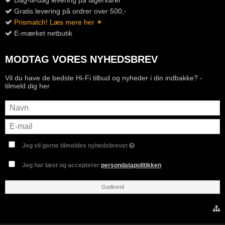
Dag-til-dag levering på lagervarer
Gratis levering på ordrer over 500,-
Prismatch! Læs mere her ✶
E-mærket netbutik
MODTAG VORES NYHEDSBREV
Vil du have de bedste Hi-Fi tilbud og nyheder i din indbakke? -
tilmeld dig her
Jeg vil gerne tilmeldes nyhedsbrevet
Jeg har læst og accepterer
persondatapolitikken
Godkend