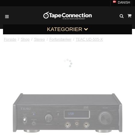
DANISH
KATEGORIER
Forside
/
Shop
/
Stereo
/
Forforstærker
/
TEAC UD-505-X