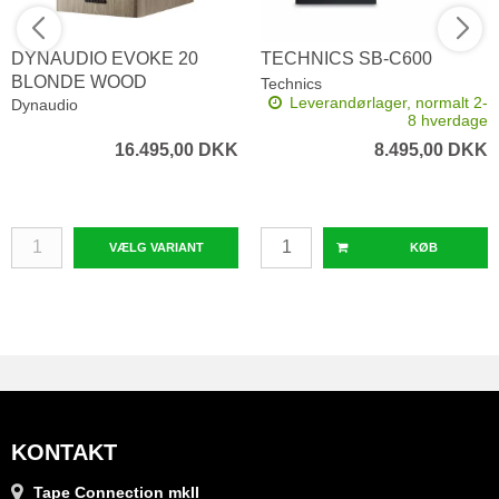
DYNAUDIO EVOKE 20
TECHNICS SB-C600
BLONDE WOOD
Technics
Leverandørlager, normalt 2-
Dynaudio
8 hverdage
16.495,00 DKK
8.495,00 DKK
VÆLG VARIANT
KØB
KONTAKT
Tape Connection mkII