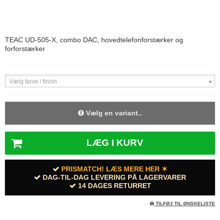
TEAC UD-505-X, combo DAC, hovedtelefonforstærker og
forforstærker
Vælg farve / finish
Vælg en variant..
LÆG I KURV
PRISMATCH! LÆS MERE HER ✶
DAG-TIL-DAG LEVERING PÅ LAGERVARER
14 DAGES RETURRET
TILFØJ TIL ØNSKELISTE