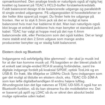
opmærksomhed. Den analoge kreds er naturligvis også af rigtig høj
kvalitet og baseret på TEAC's HCLD-buffer forstærkerkredsløb.
Fuldt balanceret design til de balancerede udgange og paralleldrift
til single-ended udgangene. På udgangssiden til hovedtelefoner er
der heller ikke sparet på noget. Du finder hele tre udgange på
fronten. Her er to styk 6.3mm jack så det er muligt at køre
balanceret hvis man har kablerne til det. Man kan naturligvis også
blot bruge et enkelt af stikkene hvis man benytter et standard jack-
kabel. TEAC har valgt at hoppe med på det nye 4.4mm
balancerede stik, eller Pentaconn som det også kaldes. Det er langt
mere stabilt end den 2.5mm udgave som mange andre
producenter benytter og er stadig fuldt balanceret.
Ekstern clock og Bluetooth
Indgangene må selvfølgelig ikke glemmes! - der skal jo musik ind
for at der kan komme musik ud. På bagsiden er der blevet plads til
et enkelt sæt single-ended RCA til analog forbindelse, samt tre
digitale indgange fordelt på koaksial S/PDIF, optisk TosLink og en
USB-B. En fræk, lille tilføjelse er 10MHz Clock Sync-indgangen som
gør det muligt at tilslutte en ekstern clock, eks.
TEAC CG-10M-A
som kan løfte digitalbehandligen til endnu højere luftlag.
Afrundingsvist kan det lige nævnes at TEAC UD-505-X også har en
Bluetooth-funktion, så du kan streame fra din mobiltelefon mv. Det
er baseret på aptX og LDAC så du er sikret den absolut bedst
mulige oplevelse uden kabel.