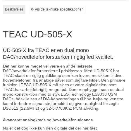
Beskrivelse
⚙︎ Vis de tekniske specifikationer
TEAC UD-505-X
UD-505-X fra TEAC er en dual mono
DAC/hovedtelefonforstærker i rigtig fed kvalitet.
Det her kunne meget vel være en af de lækreste
DAC/hovedtelefonforstærkere i prisklassen. Med UD-505-X har
TEAC skabt en rigtig guldklump som kan levere musikken til dine
hovedtelefoner, fra analoge såvel som digitale kilder. Den primære
funktion i TEAC UD-505-X må siges at være digitaldelen, som
TEAC har arbejdet rigtig meget på. Den er opbygget som en dual
mono konstruktion med to styk ESS Technology ES9038 Q2M
DACs. Adskillelsen af D/A-konverteringen til hhv. højre og venstre
kanal forbedrer signal-støjforholdet og giver mulighed for ægte
DSD512 (22.5MHz) og 32-bit/768Khz PCM afvikling.
Avanceret analogkreds og hovedtelefonudgange
Nu er det dog ikke kun den digitale del der har fået