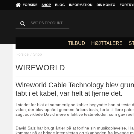
FORSIDE
SHOP
BLOG
INFORMATION
DIN KONTO
FORTRY
TILBUD
HØJTTALERE
S
Forside
/
Shop
WIREWORLD
Wireworld Cable Technology blev grundl
tabt i et kabel, var helt at fjerne det.
I stedet for blot at sammenligne kabler begyndte han at test
viden, der blev opnået gennem årtiers tests, førte til flere pat
sagt udviklede David mere effektive testmetoder, som gav reelle 
David Salz har brugt årtier på at forfine sin musikoplevelse. Han
kommer på at bringe intensiteten og skønheden fra levende musik