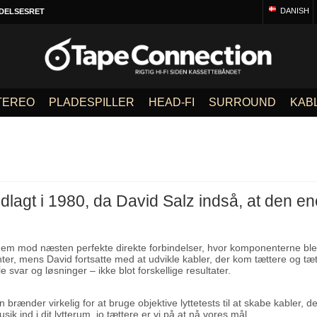
DANISH
DELSESRET
TEREO
PLADESPILLER
HEAD-FI
SURROUND
KAB
agt i 1980, da David Salz indså, at den ene
e dem mod næsten perfekte direkte forbindelser, hvor komponenterne bl
enter, mens David fortsatte med at udvikle kabler, der kom tættere og tæt
svar og løsninger – ikke blot forskellige resultater.
 brænder virkelig for at bruge objektive lyttetests til at skabe kabler, d
 ind i dit lytterum, jo tættere er vi på at nå vores mål.