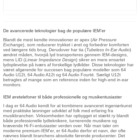
De avancerede teknologier bag de populære IEM'er
Blandt de mest kendte innovationer er apex (
Air Pressure
Exchange
), som reducerer trykket i øret og forbedrer komforten
ved længere tids brug. Derudover har tia (
Tubeless In-Ear Audio
)
ændret måden, hvorpå lyd transporteres gennem IEM-designs,
mens LID (
Linear Impedance Design
) sikrer en mere ensartet
lydoplevelse på tværs af forskellige lydkilder. Disse teknologier har
været afgørende for succesen bag populære modeller som 64
Audio U12t, 64 Audio A12t og 64 Audio Fourté. Særligt U12t
betragtes af mange som en reference inden for high-end in-ear
monitors.
IEM øretelefoner til både professionelle og musikentusiaster
I dag er 64 Audio kendt for at kombinere avanceret ingeniørkunst
med praktiske løsninger udviklet af folk med erfaring fra
musikbranchen. Virksomheden har opbygget et stærkt ry blandt
både professionelle lydteknikere, turnerende musikere og
krævende Hi-Fi-entusiaster verden over. Når man taler om
moderne premium-IEM'er, er 64 Audio derfor et navn, der ofte
nævnes blandt branchens absolutte førende producenter. Det