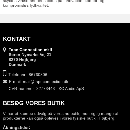
skyldes virksomhedens fokus på innovation, komfort og
kompromisløs lydkvalitet.
KONTAKT
Tape Connection mkII
Søren Nymarks Vej 21
8270 Højbjerg
Danmark
Telefonnr.: 86760806
E-mail
:
mail@tapeconnection.dk
CVR-nummer: 32773443 - KC Audio ApS
BESØG VORES BUTIK
Vi har et kæmpe udvalg på vores netbutik, men rigtig mange af
produkterne kan også opleves i vores fysiske butik i Højbjerg.
Åbningstider: