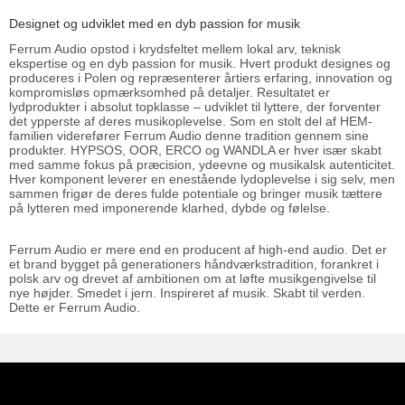
Designet og udviklet med en dyb passion for musik
Ferrum Audio opstod i krydsfeltet mellem lokal arv, teknisk
ekspertise og en dyb passion for musik. Hvert produkt designes og
produceres i Polen og repræsenterer årtiers erfaring, innovation og
kompromisløs opmærksomhed på detaljer. Resultatet er
lydprodukter i absolut topklasse – udviklet til lyttere, der forventer
det ypperste af deres musikoplevelse. Som en stolt del af HEM-
familien viderefører Ferrum Audio denne tradition gennem sine
produkter. HYPSOS, OOR, ERCO og WANDLA er hver især skabt
med samme fokus på præcision, ydeevne og musikalsk autenticitet.
Hver komponent leverer en enestående lydoplevelse i sig selv, men
sammen frigør de deres fulde potentiale og bringer musik tættere
på lytteren med imponerende klarhed, dybde og følelse.
Ferrum Audio er mere end en producent af high-end audio. Det er
et brand bygget på generationers håndværkstradition, forankret i
polsk arv og drevet af ambitionen om at løfte musikgengivelse til
nye højder. Smedet i jern. Inspireret af musik. Skabt til verden.
Dette er Ferrum Audio.