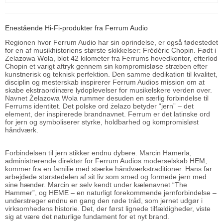
Enestående Hi-Fi-produkter fra Ferrum Audio
Regionen hvor Ferrum Audio har sin oprindelse, er også fødestedet
for en af musikhistoriens største skikkelser: Frédéric Chopin. Født i
Żelazowa Wola, blot 42 kilometer fra Ferrums hovedkontor, efterlod
Chopin et varigt aftryk gennem sin kompromisløse stræben efter
kunstnerisk og teknisk perfektion. Den samme dedikation til kvalitet,
disciplin og mesterskab inspirerer Ferrum Audios mission om at
skabe ekstraordinære lydoplevelser for musikelskere verden over.
Navnet Żelazowa Wola rummer desuden en særlig forbindelse til
Ferrums identitet. Det polske ord żelazo betyder “jern” – det
element, der inspirerede brandnavnet. Ferrum er det latinske ord
for jern og symboliserer styrke, holdbarhed og kompromisløst
håndværk.
Forbindelsen til jern stikker endnu dybere. Marcin Hamerla,
administrerende direktør for Ferrum Audios moderselskab HEM,
kommer fra en familie med stærke håndværkstraditioner. Hans far
arbejdede størstedelen af sit liv som smed og formede jern med
sine hænder. Marcin er selv kendt under kælenavnet “The
Hammer”, og HEME – en naturligt forekommende jernforbindelse –
understreger endnu en gang den røde tråd, som jernet udgør i
virksomhedens historie. Det, der først lignede tilfældigheder, viste
sig at være det naturlige fundament for et nyt brand.