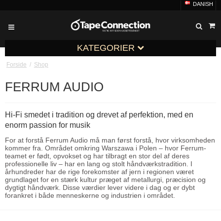
DANISH
KATEGORIER
Forside
/
Shop
FERRUM AUDIO
Hi-Fi smedet i tradition og drevet af perfektion, med en
enorm passion for musik
For at forstå Ferrum Audio må man først forstå, hvor virksomheden
kommer fra. Området omkring Warszawa i Polen – hvor Ferrum-
teamet er født, opvokset og har tilbragt en stor del af deres
professionelle liv – har en lang og stolt håndværkstradition. I
århundreder har de rige forekomster af jern i regionen været
grundlaget for en stærk kultur præget af metallurgi, præcision og
dygtigt håndværk. Disse værdier lever videre i dag og er dybt
forankret i både menneskerne og industrien i området.