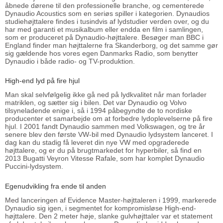
åbnede dørene til den professionelle branche, og cementerede
Dynaudio Acoustics som en seriøs spiller i kategorien. Dynaudios
studiehøjttalere findes i tusindvis af lydstudier verden over, og du
har med garanti et musikalbum eller endda en film i samlingen,
som er produceret på Dynaudio-højttalere. Besøger man BBC i
England finder man højttalerne fra Skanderborg, og det samme gør
sig gældende hos vores egen Danmarks Radio, som benytter
Dynaudio i både radio- og TV-produktion.
High-end lyd på fire hjul
Man skal selvfølgelig ikke gå ned på lydkvalitet når man forlader
matriklen, og sætter sig i bilen. Det var Dynaudio og Volvo
tilsyneladende enige i, så i 1994 påbegyndte de to nordiske
producenter et samarbejde om at forbedre lydoplevelserne på fire
hjul. I 2001 fandt Dynaudio sammen med Volkswagen, og tre år
senere blev den første VW-bil med Dynaudio lydsystem lanceret. I
dag kan du stadig få leveret din nye VW med opgraderede
højttalere, og er du på brugtmarkedet for hyperbiler, så find en
2013 Bugatti Veyron Vitesse Rafale, som har komplet Dynaudio
Puccini-lydsystem.
Egenudvikling fra ende til anden
Med lanceringen af Evidence Master-højttaleren i 1999, markerede
Dynaudio sig igen, i segmentet for kompromisløse High-end-
højttalere. Den 2 meter høje, slanke gulvhøjttaler var et statement