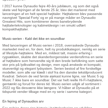
I 2017 kunne Dynaudio fejre 40-års jubilæum, og som det også
skete ved fejringen af de første 25 år, blev det markeret med
lanceringen af en helt speciel højttaler. Højttaleren blev passende
navngivet ’
Special Forty
’ og er på mange måder en Dynaudio
Greatest Hits, som kombinerer deres banebrydende
højttalerteknologier og kabinetdesign i en smukt udført
kompakthøjttaler.
Music-serien - Kald det ikke en soundbar
Med lanceringen af Music-serien i 2018, overraskede Dynaudio
markedet med en, for dem, helt ny produktkategori, nemlig en serie
af lifestyle-højttalere. Med en, mildest talt, massiv erfaring i
rygsækken, skabte det skanderborgensiske verdensfirma en serie
af højttalere som henvendte sig til den brede befolkning som satte
stor pris på lydkvalitet og design, men også ønskede et kompakt,
stuevenligt og elegant lydsystem. Serien bestod af fire forskellige
modeller, som alle var klædt i stof fra den danske tekstilproducent
Kvadrat. Selvom de ved første øjekast kunne ligne, var Music 5 og
Music 7 ikke bare en soundbar. Det var helt reelle Hi-Fi-højttalere,
gentænkt og forud for deres tid. Music-serien udgik af sortiment i
2022 og fås desværre ikke længere. Vi håber at Dynaudio på et
tidspunkt vender tilbage med en ny serie i samme kategori.
En fejring af Dynaudios arv