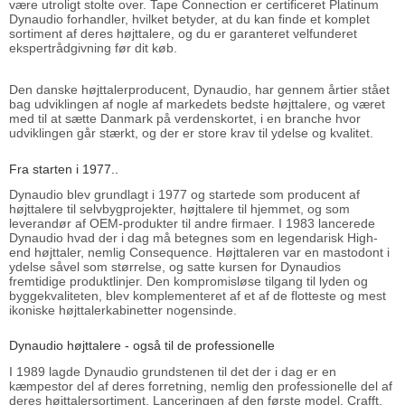
være utroligt stolte over. Tape Connection er certificeret Platinum
Dynaudio forhandler, hvilket betyder, at du kan finde et komplet
sortiment af deres højttalere, og du er garanteret velfunderet
ekspertrådgivning før dit køb.
Den danske højttalerproducent, Dynaudio, har gennem årtier stået
bag udviklingen af nogle af markedets bedste højttalere, og været
med til at sætte Danmark på verdenskortet, i en branche hvor
udviklingen går stærkt, og der er store krav til ydelse og kvalitet.
Fra starten i 1977..
Dynaudio blev grundlagt i 1977 og startede som producent af
højttalere til selvbygprojekter, højttalere til hjemmet, og som
leverandør af OEM-produkter til andre firmaer. I 1983 lancerede
Dynaudio hvad der i dag må betegnes som en legendarisk High-
end højttaler, nemlig Consequence. Højttaleren var en mastodont i
ydelse såvel som størrelse, og satte kursen for Dynaudios
fremtidige produktlinjer. Den kompromisløse tilgang til lyden og
byggekvaliteten, blev komplementeret af et af de flotteste og mest
ikoniske højttalerkabinetter nogensinde.
Dynaudio højttalere - også til de professionelle
I 1989 lagde Dynaudio grundstenen til det der i dag er en
kæmpestor del af deres forretning, nemlig den professionelle del af
deres højttalersortiment. Lanceringen af den første model, Crafft,