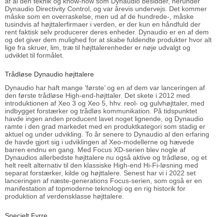
af al den teknik og know-how som Dynaudio besidder, herunder
Dynaudio Directivity Control, og var årevis undervejs. Det kommer
måske som en overraskelse, men ud af de hundrede-, måske
tusindvis af højttalerfirmaer i verden, er der kun en håndfuld der
rent faktisk selv producerer deres enheder. Dynaudio er en af dem
og det giver dem mulighed for at skabe fuldendte produkter hvor alt
lige fra skruer, lim, træ til højttalerenheder er nøje udvalgt og
udviklet til formålet.
Trådløse Dynaudio højttalere
Dynaudio har haft mange ’første’ og en af dem var lanceringen af
den første trådløse High-end-højttaler. Det skete i 2012 med
introduktionen af Xeo 3 og Xeo 5, hhv. reol- og gulvhøjttaler, med
indbygget forstærker og trådløs kommunikation. På tidspunktet
havde ingen anden producent lavet noget lignende, og Dynaudio
ramte i den grad markedet med en produktkategori som stadig er
aktuel og under udvikling. To år senere to Dynaudio al den erfaring
de havde gjort sig i udviklingen af Xeo-modellerne og hævede
barren endnu en gang. Med Focus XD-serien blev nogle af
Dynaudios allerbedste højttalere nu også aktive og trådløse, og et
helt reelt alternativ til den klassiske High-end Hi-Fi-løsning med
separat forstærker, kilde og højttalere. Senest har vi i 2022 set
lanceringen af næste-generations Focus-serien, som også er en
manifestation af topmoderne teknologi og en rig historik for
produktion af verdensklasse højttalere.
Specielt Fyrre..