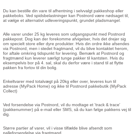
Du kan bestille din vare til afhentning i selvvalgt pakkeshop eller
pakkeboks. Ved spidsbelastninger kan Postnord være nødsaget til,
at vælge et alternativt udleveringspunkt, grundet pladsmangel.
Alle varer under 25 kg leveres som udgangspunkt med Postnord
pakkepost. Dog kan der forekomme afvigelser, hvis det drejer sig
om specielt store eller dyre produkter. Hvis din ordre ikke afsendes
via Postnord, men i stedet fragtmand, vil du blive kontaktet herom,
for aftale omkring tidspunkt for levering. Bemærk at Postnord og
fragtmænd kun leverer særligt tunge pakker til kantsten. Hvis du
eksempelvis bor på 4. sal, skal du derfor være i stand til at flytte
pakken fra fortov til din bolig.
Enkeltvarer med totalvægt på 20kg eller over, leveres kun til
adresse (MyPack Home) og ikke til Postnord pakkebutik (MyPack
Collect)
Ved forsendelse via Postnord, vil du modtage et 'track & trace'
(pakkenummer) på e-mail eller SMS, så du kan følge pakkens vej til
dig.
Større partier af varer, vil i visse tilfælde blive afsendt som
palleforsendelse via fragtmand.