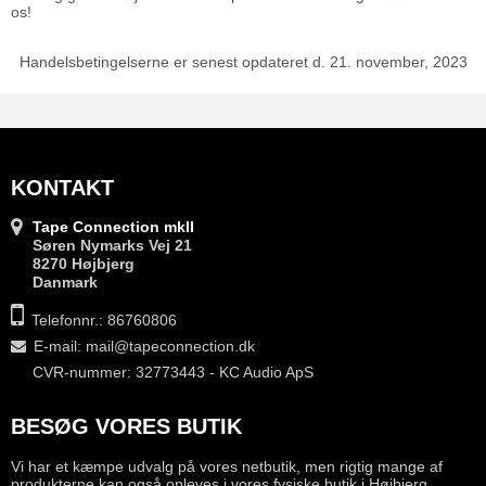
os!
Handelsbetingelserne er senest opdateret d. 21. november, 2023
KONTAKT
Tape Connection mkII
Søren Nymarks Vej 21
8270 Højbjerg
Danmark
Telefonnr.: 86760806
E-mail
:
mail@tapeconnection.dk
CVR-nummer: 32773443 - KC Audio ApS
BESØG VORES BUTIK
Vi har et kæmpe udvalg på vores netbutik, men rigtig mange af
produkterne kan også opleves i vores fysiske butik i Højbjerg.