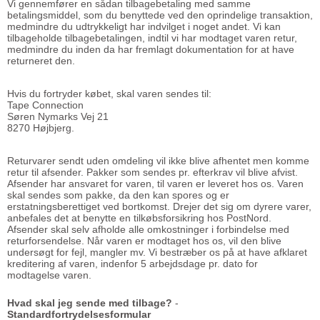
Vi gennemfører en sådan tilbagebetaling med samme
betalingsmiddel, som du benyttede ved den oprindelige transaktion,
medmindre du udtrykkeligt har indvilget i noget andet. Vi kan
tilbageholde tilbagebetalingen, indtil vi har modtaget varen retur,
medmindre du inden da har fremlagt dokumentation for at have
returneret den.
Hvis du fortryder købet, skal varen sendes til:
Tape Connection
Søren Nymarks Vej 21
8270 Højbjerg.
Returvarer sendt uden omdeling vil ikke blive afhentet men komme
retur til afsender. Pakker som sendes pr. efterkrav vil blive afvist.
Afsender har ansvaret for varen, til varen er leveret hos os. Varen
skal sendes som pakke, da den kan spores og er
erstatningsberettiget ved bortkomst. Drejer det sig om dyrere varer,
anbefales det at benytte en tilkøbsforsikring hos PostNord.
Afsender skal selv afholde alle omkostninger i forbindelse med
returforsendelse. Når varen er modtaget hos os, vil den blive
undersøgt for fejl, mangler mv. Vi bestræber os på at have afklaret
kreditering af varen, indenfor 5 arbejdsdage pr. dato for
modtagelse varen.
Hvad skal jeg sende med tilbage?
-
Standardfortrydelsesformular