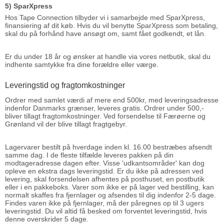
5) SparXpress
Hos Tape Connection tilbyder vi i samarbejde med SparXpress,
finansiering af dit køb. Hvis du vil benytte SparXpress som betaling,
skal du på forhånd have ansøgt om, samt fået godkendt, et lån.
Er du under 18 år og ønsker at handle via vores netbutik, skal du
indhente samtykke fra dine forældre eller værge.
Leveringstid og fragtomkostninger
Ordrer med samlet værdi af mere end 500kr, med leveringsadresse
indenfor Danmarks grænser, leveres gratis. Ordrer under 500,-
bliver tillagt fragtomkostninger. Ved forsendelse til Færøerne og
Grønland vil der blive tillagt fragtgebyr.
Lagervarer bestilt på hverdage inden kl. 16.00 bestræbes afsendt
samme dag. I de fleste tilfælde leveres pakken på din
modtageradresse dagen efter. Visse 'udkantsområder' kan dog
opleve en ekstra dags leveringstid. Er du ikke på adressen ved
levering, skal forsendelsen afhentes på posthuset, en postbutik
eller i en pakkeboks. Varer som ikke er på lager ved bestilling, kan
normalt skaffes fra fjernlager og afsendes til dig indenfor 2-5 dage.
Findes varen ikke på fjernlager, må der påregnes op til 3 ugers
leveringstid. Du vil altid få besked om forventet leveringstid, hvis
denne overskrider 5 dage.