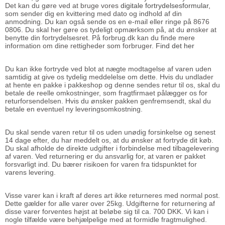
Det kan du gøre ved at bruge vores
digitale fortrydelsesformular
,
som sender dig en kvittering med dato og indhold af din
anmodning. Du kan også sende os en e-mail eller ringe på 8676
0806. Du skal her gøre os tydeligt opmærksom på, at du ønsker at
benytte din fortrydelsesret. På forbrug.dk kan du finde mere
information om dine rettigheder som forbruger.
Find det her
Du kan ikke fortryde ved blot at nægte modtagelse af varen uden
samtidig at give os tydelig meddelelse om dette. Hvis du undlader
at hente en pakke i pakkeshop og denne sendes retur til os, skal du
betale de reelle omkostninger, som fragtfirmaet pålægger os for
returforsendelsen. Hvis du ønsker pakken genfremsendt, skal du
betale en eventuel ny leveringsomkostning.
Du skal sende varen retur til os uden unødig forsinkelse og senest
14 dage efter, du har meddelt os, at du ønsker at fortryde dit køb.
Du skal afholde de direkte udgifter i forbindelse med tilbagelevering
af varen. Ved returnering er du ansvarlig for, at varen er pakket
forsvarligt ind. Du bærer risikoen for varen fra tidspunktet for
varens levering.
Visse varer kan i kraft af deres art ikke returneres med normal post.
Dette gælder for alle varer over 25kg. Udgifterne for returnering af
disse varer forventes højst at beløbe sig til ca. 700 DKK. Vi kan i
nogle tilfælde være behjælpelige med at formidle fragtmulighed.