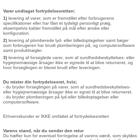
Varer undtaget fortrydelsesretten:
1)
levering af varer, som er fremstillet efter forbrugerens
specifikationer eller har fået et tydeligt personligt præg,
eksempelvis kabler fremstillet på mål efter ønske eller
konfiguration.
2)
levering af plomberede lyd- eller billedoptagelser samt bøger
som forbrugeren har brudt plomberingen på, og computersoftware
samt produktnøgler.
3)
levering af forseglede varer, som af sundhedsbeskyttelses- eller
hygiejnemæssige årsager ikke er egnede til at blive returneret, og
hvor forseglingen er blevet brudt efter leveringen.
Du mister din fortrydelsesret, hvis;
- du bryder forseglingen på varer, som af sundhedsbeskyttelses-
eller hygiejnemæssige årsager ikke er egnet til at blive returneret.
- du bryder plomberingen på lyd-eller billedoptagelser eller
computersoftware.
Erhvervskunder er IKKE omfattet af fortrydelsesretten
Varens stand, når du sender den retur
Du hæfter kun for eventuel forringelse af varens værdi, som skyldes