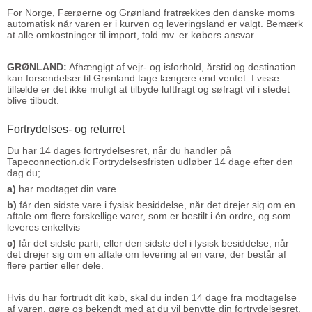
For Norge, Færøerne og Grønland fratrækkes den danske moms
automatisk når varen er i kurven og leveringsland er valgt. Bemærk
at alle omkostninger til import, told mv. er købers ansvar.
GRØNLAND:
Afhængigt af vejr- og isforhold, årstid og destination
kan forsendelser til Grønland tage længere end ventet. I visse
tilfælde er det ikke muligt at tilbyde luftfragt og søfragt vil i stedet
blive tilbudt.
Fortrydelses- og returret
Du har 14 dages fortrydelsesret, når du handler på
Tapeconnection.dk Fortrydelsesfristen udløber 14 dage efter den
dag du;
a)
har modtaget din vare
b)
får den sidste vare i fysisk besiddelse, når det drejer sig om en
aftale om flere forskellige varer, som er bestilt i én ordre, og som
leveres enkeltvis
c)
får det sidste parti, eller den sidste del i fysisk besiddelse, når
det drejer sig om en aftale om levering af en vare, der består af
flere partier eller dele.
Hvis du har fortrudt dit køb, skal du inden 14 dage fra modtagelse
af varen, gøre os bekendt med at du vil benytte din fortrydelsesret.