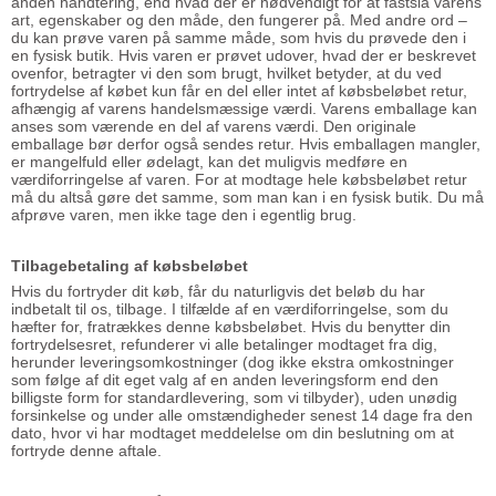
anden håndtering, end hvad der er nødvendigt for at fastslå varens
art, egenskaber og den måde, den fungerer på. Med andre ord –
du kan prøve varen på samme måde, som hvis du prøvede den i
en fysisk butik. Hvis varen er prøvet udover, hvad der er beskrevet
ovenfor, betragter vi den som brugt, hvilket betyder, at du ved
fortrydelse af købet kun får en del eller intet af købsbeløbet retur,
afhængig af varens handelsmæssige værdi. Varens emballage kan
anses som værende en del af varens værdi. Den originale
emballage bør derfor også sendes retur. Hvis emballagen mangler,
er mangelfuld eller ødelagt, kan det muligvis medføre en
værdiforringelse af varen. For at modtage hele købsbeløbet retur
må du altså gøre det samme, som man kan i en fysisk butik. Du må
afprøve varen, men ikke tage den i egentlig brug.
Tilbagebetaling af købsbeløbet
Hvis du fortryder dit køb, får du naturligvis det beløb du har
indbetalt til os, tilbage. I tilfælde af en værdiforringelse, som du
hæfter for, fratrækkes denne købsbeløbet. Hvis du benytter din
fortrydelsesret, refunderer vi alle betalinger modtaget fra dig,
herunder leveringsomkostninger (dog ikke ekstra omkostninger
som følge af dit eget valg af en anden leveringsform end den
billigste form for standardlevering, som vi tilbyder), uden unødig
forsinkelse og under alle omstændigheder senest 14 dage fra den
dato, hvor vi har modtaget meddelelse om din beslutning om at
fortryde denne aftale.