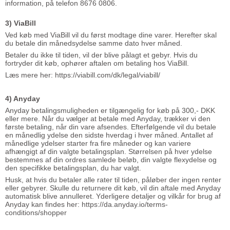
information, på telefon 8676 0806.
3) ViaBill
Ved køb med ViaBill vil du først modtage dine varer. Herefter skal
du betale din månedsydelse samme dato hver måned.
Betaler du ikke til tiden, vil der blive pålagt et gebyr. Hvis du
fortryder dit køb, ophører aftalen om betaling hos ViaBill.
Læs mere her: https://viabill.com/dk/legal/viabill/
4) Anyday
Anyday betalingsmuligheden er tilgængelig for køb på 300,- DKK
eller mere. Når du vælger at betale med Anyday, trækker vi den
første betaling, når din vare afsendes. Efterfølgende vil du betale
en månedlig ydelse den sidste hverdag i hver måned. Antallet af
månedlige ydelser starter fra fire måneder og kan variere
afhængigt af din valgte betalingsplan. Størrelsen på hver ydelse
bestemmes af din ordres samlede beløb, din valgte flexydelse og
den specifikke betalingsplan, du har valgt.
Husk, at hvis du betaler alle rater til tiden, påløber der ingen renter
eller gebyrer. Skulle du returnere dit køb, vil din aftale med Anyday
automatisk blive annulleret. Yderligere detaljer og vilkår for brug af
Anyday kan findes her: https://da.anyday.io/terms-
conditions/shopper