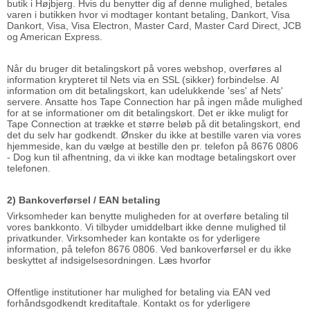
butik i Højbjerg. Hvis du benytter dig af denne mulighed, betales
varen i butikken hvor vi modtager kontant betaling, Dankort, Visa
Dankort, Visa, Visa Electron, Master Card, Master Card Direct, JCB
og American Express.
Når du bruger dit betalingskort på vores webshop, overføres al
information krypteret til Nets via en SSL (sikker) forbindelse. Al
information om dit betalingskort, kan udelukkende 'ses' af Nets'
servere. Ansatte hos Tape Connection har på ingen måde mulighed
for at se informationer om dit betalingskort. Det er ikke muligt for
Tape Connection at trække et større beløb på dit betalingskort, end
det du selv har godkendt. Ønsker du ikke at bestille varen via vores
hjemmeside, kan du vælge at bestille den pr. telefon på 8676 0806
- Dog kun til afhentning, da vi ikke kan modtage betalingskort over
telefonen.
2) Bankoverførsel / EAN betaling
Virksomheder kan benytte muligheden for at overføre betaling til
vores bankkonto. Vi tilbyder umiddelbart ikke denne mulighed til
privatkunder. Virksomheder kan kontakte os for yderligere
information, på telefon 8676 0806. Ved bankoverførsel er du ikke
beskyttet af indsigelsesordningen.
Læs hvorfor
Offentlige institutioner har mulighed for betaling via EAN ved
forhåndsgodkendt kreditaftale. Kontakt os for yderligere