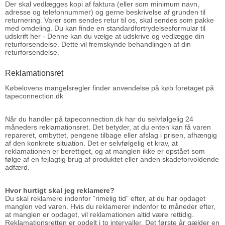
Der skal vedlægges kopi af faktura (eller som minimum navn,
adresse og telefonnummer) og gerne beskrivelse af grunden til
returnering. Varer som sendes retur til os, skal sendes som pakke
med omdeling. Du kan finde en standardfortrydelsesformular til
udskrift
her
- Denne kan du vælge at udskrive og vedlægge din
returforsendelse. Dette vil fremskynde behandlingen af din
returforsendelse.
Reklamationsret
Købelovens mangelsregler finder anvendelse på køb foretaget på
tapeconnection.dk
Når du handler på tapeconnection.dk har du selvfølgelig 24
måneders reklamationsret. Det betyder, at du enten kan få varen
repareret, ombyttet, pengene tilbage eller afslag i prisen, afhængig
af den konkrete situation. Det er selvfølgelig et krav, at
reklamationen er berettiget, og at manglen ikke er opstået som
følge af en fejlagtig brug af produktet eller anden skadeforvoldende
adfærd.
Hvor hurtigt skal jeg reklamere?
Du skal reklamere indenfor ”rimelig tid” efter, at du har opdaget
manglen ved varen. Hvis du reklamerer indenfor to måneder efter,
at manglen er opdaget, vil reklamationen altid være rettidig.
Reklamationsretten er opdelt i to intervaller. Det første år gælder en