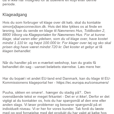
da vi ikke har mulighed for at udlevere en kopi efter denne
periode.
Klageadgang
Hvis du som forbruger vil klage over dit køb, skal du kontakte
simon[a]tapeconnection.dk. Hvis det ikke lykkes os at finde en
løsning, kan du sende en klage til
Nævnenes Hus, Toldboden 2,
8800 Viborg via
Klageportalen for Nævnenes Hus
.
For at kunne
klage, skal varen eller ydelsen, som du vil klage over, have kostet
mindst 1.110 kr. og højst 100.000 kr. For klager over tøj og sko skal
prisen dog have været mindst 720 kr. Det koster et gebyr at få
klagen behandlet.
Når du handler på en e-mærket webshop, kan du gratis få
behandlet din sag - uanset beløbets størrelse. Læs mere
her
.
Har du bopæl i et andet EU-land end Danmark, kan du klage til EU-
Kommissionens klageportal her -
https://ec.europa.eu/consumers/
Puuha, sikken en smøre!.. hænger du stadig på?.. Den
ovenstående tekst er meget firkantet - Det er vi ikke!, Derfor er det
vigtigt at du kontakter os, hvis du har spørgsmål af den ene eller
anden slags. Vi løser problemer og besvarer spørgsmål på et
individuelt niveau. Vi er her for vores kunder. Tak fordi du læste
med og god fornøjelse med det produkt du har valgt at købe hos