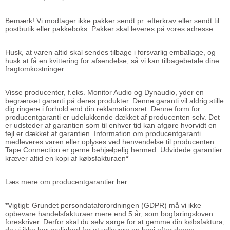
Bemærk! Vi modtager
ikke
pakker sendt pr. efterkrav eller sendt til
postbutik eller pakkeboks. Pakker skal leveres på vores adresse.
Husk, at varen altid skal sendes tilbage i forsvarlig emballage, og
husk at få en kvittering for afsendelse, så vi kan tilbagebetale dine
fragtomkostninger.
Visse producenter, f.eks. Monitor Audio og Dynaudio, yder en
begrænset garanti på deres produkter. Denne garanti vil aldrig stille
dig ringere i forhold end din reklamationsret. Denne form for
producentgaranti er udelukkende dækket af producenten selv. Det
er udsteder af garantien som til enhver tid kan afgøre hvorvidt en
fejl er dækket af garantien. Information om producentgaranti
medleveres varen eller oplyses ved henvendelse til producenten.
Tape Connection er gerne behjælpelig hermed. Udvidede garantier
kræver altid en kopi af købsfakturaen
*
Læs mere om producentgarantier
her
*
Vigtigt: Grundet persondataforordningen (GDPR) må vi ikke
opbevare handelsfakturaer mere end 5 år, som bogføringsloven
foreskriver. Derfor skal du selv sørge for at gemme din købsfaktura,