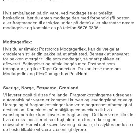
Hvis emballagen på din vare, ved modtagelse er tydeligt
beskadiget, bør du enten modtage den med forbehold (få posten
eller fragtmanden til at skrive under på dette) eller alternativt nægte
modtagelse og kontakte os på telefon 8676 0806.
Modtagerflex:
Hvis du er tilmeldt Postnords Modtagerflex, kan du vælge at
omdeleren stiller din pakke på et aftalt sted. Bemærk at ansvaret
for pakken overgår til dig som modtager, så snart pakken er
afleveret. Betingelser og aftale indgås med Postnord som
transportør, og ikke Tape Connection.
Du kan læse mere om
Modtagerflex og FlexChange hos PostNord
.
Sverige, Norge, Færøerne, Grønland
Vi leverer også til disse fire lande. Fragtomkostningerne udregnes
automatisk når varen er kommet i kurven og leveringsland er valgt.
Udregning af fragtomkostninger kan være begrænset afhængigt af
destination. Kontakt os på mail@tapeconnection.dk hvis
webshoppen ikke kan tilbyde en fragtløsning. Det kan være tilfældet
hvis du eks. bestiller et sæt højttalere, en forstærker og en
subwoofer. Her vil det kræve levering på palle, da stykforsendelse i
de fleste tilfælde vil være væsentligt dyrere.