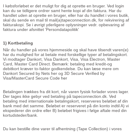
I købsforløbet er det muligt for dig at oprette en bruger. Ved login
kan du se tidligere ordrer samt hente kopi af din faktura. Har du
handlet uden at oprette en bruger, eller har du handlet i vores butik,
skal du sende en mail til mail(a)tapeconnection.dk, for rekvirering af
fakturakopi. Se i øvrigt yderligere oplysninger vedr. opbevaring af
faktura under afsnittet 'Persondatapolitik'
1) Kortbetaling
Når du handler på vores hjemmeside og skal have tilsendt varen(e)
har du mulighed for at betale med forskellige typer af betalingskort.
Vi modtager Dankort, Visa Dankort, Visa, Visa Electron, Master
Card, Master Card Direct. Bemærk: betaling med kredit-og
debitkort kræver to-faktor godkendelse. Du kan læse mere om
Dankort Secured by Nets her og 3D Secure Verified by
Visa/MasterCard Secure Code
her
Betalingen trækkes fra dit kort, når varen fysisk forlader vores lager.
Der tages ikke gebyr ved betaling på tapeconnection.dk. Ved
betaling med internationale betalingskort, reserveres beløbet af din
bank med det samme. Beløbet er reserveret på din konto indtil A) vi
ekspederer din ordre eller B) beløbet frigives i følge aftale med din
kortudsteder/bank.
Du kan bestille dine varer til afhentning (Tape Collection) i vores