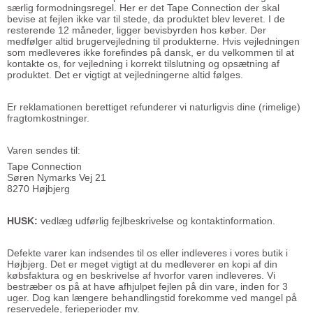
særlig formodningsregel. Her er det Tape Connection der skal
bevise at fejlen ikke var til stede, da produktet blev leveret. I de
resterende 12 måneder, ligger bevisbyrden hos køber. Der
medfølger altid brugervejledning til produkterne. Hvis vejledningen
som medleveres ikke forefindes på dansk, er du velkommen til at
kontakte os, for vejledning i korrekt tilslutning og opsætning af
produktet. Det er vigtigt at vejledningerne altid følges.
Er reklamationen berettiget refunderer vi naturligvis dine (rimelige)
fragtomkostninger.
Varen sendes til:
Tape Connection
Søren Nymarks Vej 21
8270 Højbjerg
HUSK:
vedlæg udførlig fejlbeskrivelse og kontaktinformation.
Defekte varer kan indsendes til os eller indleveres i vores butik i
Højbjerg. Det er meget vigtigt at du medleverer en kopi af din
købsfaktura og en beskrivelse af hvorfor varen indleveres. Vi
bestræber os på at have afhjulpet fejlen på din vare, inden for 3
uger. Dog kan længere behandlingstid forekomme ved mangel på
reservedele, ferieperioder mv.