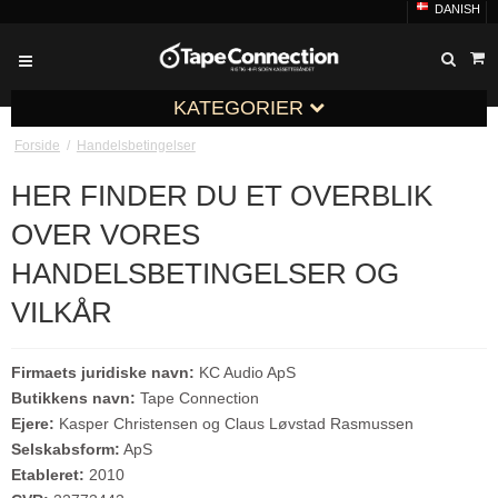
DANISH
KATEGORIER
Forside
/
Handelsbetingelser
HER FINDER DU ET OVERBLIK
OVER VORES
HANDELSBETINGELSER OG
VILKÅR
Firmaets juridiske navn:
KC Audio ApS
Butikkens navn:
Tape Connection
Ejere:
Kasper Christensen og Claus Løvstad Rasmussen
Selskabsform:
ApS
Etableret:
2010