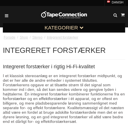
DANISH
KATEGORIER
Forside
/
Shop
/
Stereo
/
Integreret forstærker
INTEGRERET FORSTÆRKER
Integreret forstærker i rigtig Hi-Fi-kvalitet
I et klassisk stereoanlæg er en integreret forstærker midtpunkt, og
det er her alle de andre enheder i systemet tilsluttes.
Forstærkerens opgave er at tilsætte strøm til det signal som
kommer ind i den, så det kan sendes videre og gengive lyden i
højttalerne. En integreret forstærker kombinerer funktionerne fra en
forforstærker
og en
effektforstærker
i ét apparat, og er oftest en
billigere, og mere pladsbesparende løsning sammenlignet med
separate for- og effekt forstærkere. Kvalitetsmæssigt vil det næsten
altid være en fordel at bruge adskilte forstærkerdele men det er en
dyrere løsning, og en god integreret forstærker vil altid være bedre
end et dårligt for- og effektforstærkersæt.