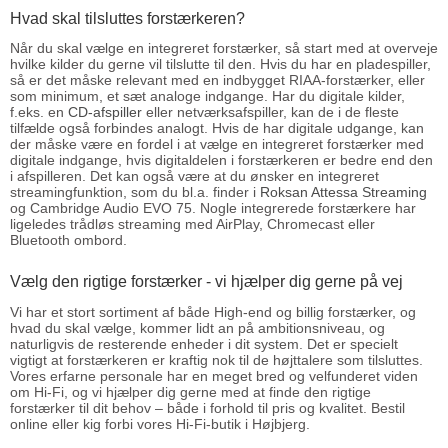
Hvad skal tilsluttes forstærkeren?
Når du skal vælge en integreret forstærker, så start med at overveje
hvilke kilder du gerne vil tilslutte til den. Hvis du har en pladespiller,
så er det måske relevant med en indbygget RIAA-forstærker, eller
som minimum, et sæt analoge indgange. Har du digitale kilder,
f.eks. en
CD-afspiller
eller netværksafspiller, kan de i de fleste
tilfælde også forbindes analogt. Hvis de har digitale udgange, kan
der måske være en fordel i at vælge en integreret forstærker med
digitale indgange, hvis digitaldelen i forstærkeren er bedre end den
i afspilleren. Det kan også være at du ønsker en integreret
streamingfunktion, som du bl.a. finder i
Roksan Attessa Streaming
og Cambridge Audio EVO 75. Nogle integrerede forstærkere har
ligeledes trådløs streaming med AirPlay, Chromecast eller
Bluetooth ombord.
Vælg den rigtige forstærker - vi hjælper dig gerne på vej
Vi har et stort sortiment af både High-end og billig forstærker, og
hvad du skal vælge, kommer lidt an på ambitionsniveau, og
naturligvis de resterende enheder i dit system. Det er specielt
vigtigt at forstærkeren er kraftig nok til de højttalere som tilsluttes.
Vores erfarne personale har en meget bred og velfunderet viden
om Hi-Fi, og vi hjælper dig gerne med at finde den rigtige
forstærker til dit behov – både i forhold til pris og kvalitet. Bestil
online eller kig forbi vores Hi-Fi-butik i Højbjerg.