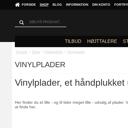
FORSIDE
SHOP
BLOG
INFORMATION
DIN KONTO
FORTRY
TILBUD
HØJTTALERE
S
Forside
/
Shop
/
Pladespiller
/
Vinylplader
VINYLPLADER
Vinylplader, et håndplukket
Her finder du et lille - og til tider meget lille - udvalg af plad
at finde her.