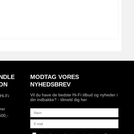
NDLE
MODTAG VORES
ON
NYHEDSBREV
Vil du have de bedste Hi-Fi tilbud og nyheder i
Hi-Fi
din indbakke? - tilmeld dig her
rer
500,-