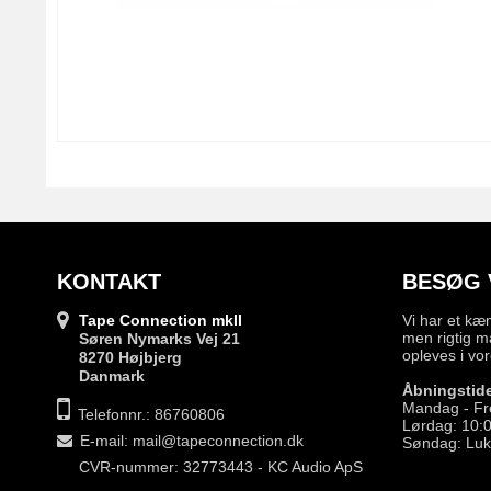
KONTAKT
BESØG 
Tape Connection mkII
Vi har et kæ
men rigtig m
Søren Nymarks Vej 21
opleves i vor
8270 Højbjerg
Danmark
Åbningstide
Mandag - Fr
Telefonnr.: 86760806
Lørdag: 10:0
E-mail
:
mail@tapeconnection.dk
Søndag: Luk
CVR-nummer: 32773443 - KC Audio ApS