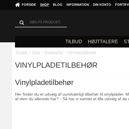
FORSIDE
SHOP
BLOG
INFORMATION
DIN KONTO
FORTRY
TILBUD
HØJTTALERE
S
Forside
/
Shop
/
Pladespiller
/
Vinylpladetilbehør
VINYLPLADETILBEHØR
Vinylpladetilbehør
Her finder du et udvalg af uundværligt tilbehør til vinylplader. 
af dem du allerede har? - Så har vi samlet et lille udvalg af de 