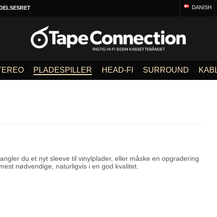
DANISH
DELSESRET
TEREO
PLADESPILLER
HEAD-FI
SURROUND
KAB
Mangler du et nyt sleeve til vinylplader, eller måske en opgradering
mest nødvendige, naturligvis i en god kvalitet.