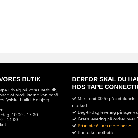
VORES BUTIK
DERFOR SKAL DU HA
HOS TAPE CONNECTI
mpe udvalg på vores netbutik,
ange af produkterne kan også
Mere end 30 år på det danske 
es fysiske butik i Højbjerg.
marked
r:
Dag-til-dag levering på lagerva
edag: 10:00 - 17:30
Gratis levering på ordrer over 
0 - 14.00
ket
Prismatch! Læs mere her ✶
E-mærket netbutik