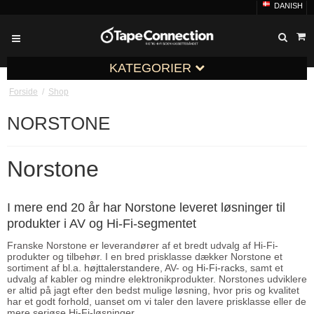
DANISH
KATEGORIER
Forside
/
Shop
NORSTONE
Norstone
I mere end 20 år har Norstone leveret løsninger til
produkter i AV og Hi-Fi-segmentet
Franske Norstone er leverandører af et bredt udvalg af Hi-Fi-
produkter og tilbehør. I en bred prisklasse dækker Norstone et
sortiment af bl.a.
højttalerstandere
, AV- og
Hi-Fi-racks
, samt et
udvalg af kabler og mindre elektronikprodukter. Norstones udviklere
er altid på jagt efter den bedst mulige løsning, hvor pris og kvalitet
har et godt forhold, uanset om vi taler den lavere prisklasse eller de
mere seriøse Hi-Fi-løsninger.