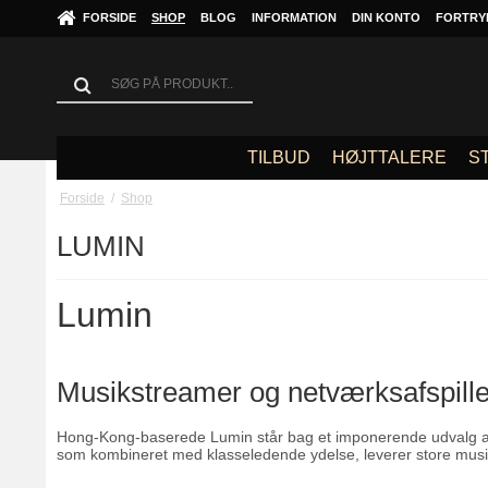
FORSIDE
SHOP
BLOG
INFORMATION
DIN KONTO
FORTRY
TILBUD
HØJTTALERE
S
Forside
/
Shop
LUMIN
Lumin
Musikstreamer og netværksafspille
Hong-Kong-baserede Lumin står bag et imponerende udvalg af 
som kombineret med klasseledende ydelse, leverer store musi