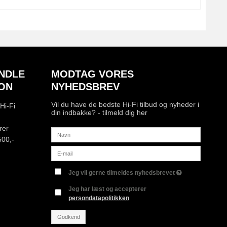
NDLE
MODTAG VORES
ON
NYHEDSBREV
Vil du have de bedste Hi-Fi tilbud og nyheder i
Hi-Fi
din indbakke? - tilmeld dig her
rer
500,-
Jeg vil gerne tilmeldes nyhedsbrevet
Jeg har læst og accepterer
persondatapolitikken
Godkend