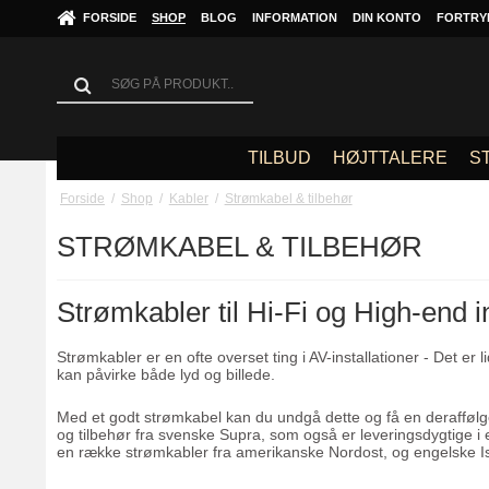
FORSIDE
SHOP
BLOG
INFORMATION
DIN KONTO
FORTRY
TILBUD
HØJTTALERE
S
Forside
/
Shop
/
Kabler
/
Strømkabel & tilbehør
STRØMKABEL & TILBEHØR
Strømkabler til Hi-Fi og High-end in
Strømkabler er en ofte overset ting i AV-installationer - Det er 
kan påvirke både lyd og billede.
Med et godt strømkabel kan du undgå dette og få en deraffølge
og tilbehør fra svenske Supra, som også er leveringsdygtige i
en række strømkabler fra amerikanske Nordost, og engelske Iso