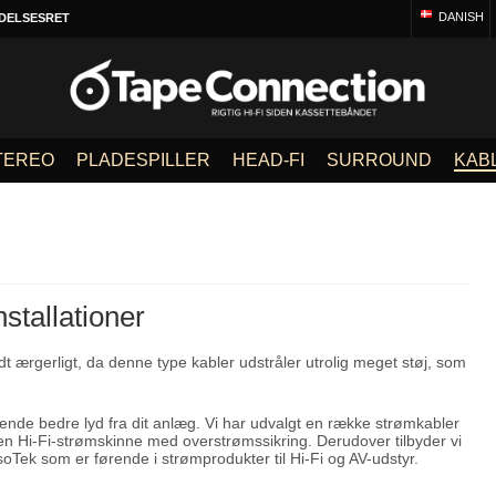
DANISH
DELSESRET
TEREO
PLADESPILLER
HEAD-FI
SURROUND
KAB
stallationer
lidt ærgerligt, da denne type kabler udstråler utrolig meget støj, som
nde bedre lyd fra dit anlæg. Vi har udvalgt en række strømkabler
 en Hi-Fi-strømskinne med overstrømssikring. Derudover tilbyder vi
Tek som er førende i strømprodukter til Hi-Fi og AV-udstyr.