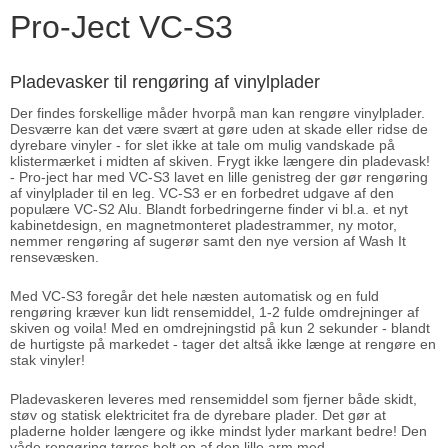
Pro-Ject VC-S3
Pladevasker til rengøring af vinylplader
Der findes forskellige måder hvorpå man kan rengøre vinylplader.
Desværre kan det være svært at gøre uden at skade eller ridse de
dyrebare vinyler - for slet ikke at tale om mulig vandskade på
klistermærket i midten af skiven. Frygt ikke længere din pladevask!
- Pro-ject har med VC-S3 lavet en lille genistreg der gør rengøring
af vinylplader til en leg. VC-S3 er en forbedret udgave af den
populære VC-S2 Alu. Blandt forbedringerne finder vi bl.a. et nyt
kabinetdesign, en magnetmonteret pladestrammer, ny motor,
nemmer rengøring af sugerør samt den nye version af Wash It
rensevæsken.
Med VC-S3 foregår det hele næsten automatisk og en fuld
rengøring kræver kun lidt rensemiddel, 1-2 fulde omdrejninger af
skiven og voila! Med en omdrejningstid på kun 2 sekunder - blandt
de hurtigste på markedet - tager det altså ikke længe at rengøre en
stak vinyler!
Pladevaskeren leveres med rensemiddel som fjerner både skidt,
støv og statisk elektricitet fra de dyrebare plader. Det gør at
pladerne holder længere og ikke mindst lyder markant bedre! Den
våde rengøring tørres helt op af den lille arm med