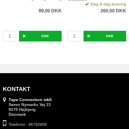
Dag til dag-levering
99,00 DKK
260,00 DKK
KØB
KØB
KONTAKT
Tape Connection mkII
Søren Nymarks Vej 21
8270 Højbjerg
Danmark
Telefonnr.: 86760806