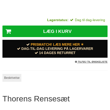
Lagerstatus:
Dag til dag-levering
LÆG I KURV
PRISMATCH! LÆS MERE HER ✶
DAG-TIL-DAG LEVERING PÅ LAGERVARER
14 DAGES RETURRET
TILFØJ TIL ØNSKELISTE
Beskrivelse
Thorens Rensesæt