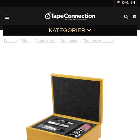
DANISH
KATEGORIER
Forside
/
Shop
/
Pladespiller
/
Rengøring
/
Thorens rensesæt