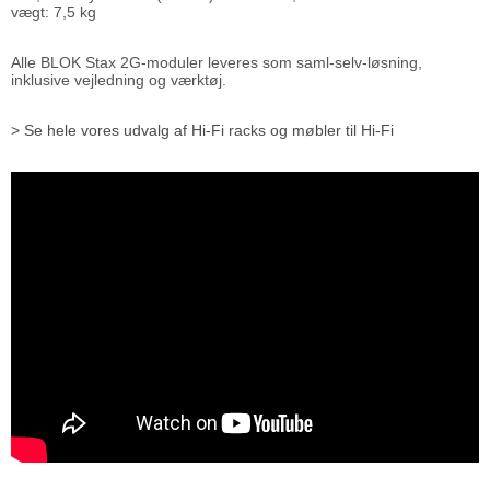
vægt: 7,5 kg
Alle BLOK Stax 2G-moduler leveres som saml-selv-løsning,
inklusive vejledning og værktøj.
> Se hele vores udvalg af Hi-Fi racks og møbler til Hi-Fi