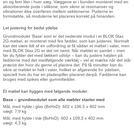
en og fem liter i hver væg. Væggene er i bunden monteret med en
absorberende pude i silikone, som sikrer at resonanser og
vibrationer ikke overføres mellem sektionerne. Puderne er
formstøbte, så modulerne let placeres korrekt på hinanden.
Let justering for bedst ydelse
Grundmodulet ’Base’ som er det nederste modul i et BLOK Stax
2G-møbel, er monteret med fire fødder, som kan justeres. Normalt
kan det være lidt af en udfordring at få sådan et møbel i vater, men
med BLOK Stax 2G er det ret nemt. Når møblet er samlet – men
før du fylder det med lækkert udstyr – kan du justere højden på
fødderne med det medfølgende værktøj – vel at mærke når det står
præcist der hvor du gerne vil placere det. På få minutter kan du
sikre at møblet er helt i vater, hvilket er afgørende for ydelsen,
specielt hvis du har en pladespiller placeret derpå. Fødderne kan
bruges med spikes eller gummifødder.
Et møbel kan bygges med følgende moduler:
Base – grundmodulet som alle møbler starter med
Mål, med hylde i glas (BxHxD): 602 x 106,5 x 402 mm
vægt: 7,9 kg
Mål, med hylde i træ (BxHxD): 602 x 109,3 x 402 mm
vægt: 4,3 kg