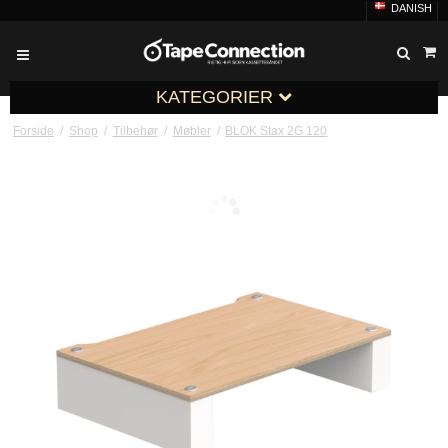
DANISH
KATEGORIER
Forside
/
Shop
/
Tilbehør
/
Møbler
/
BLOK Stax 2G 120