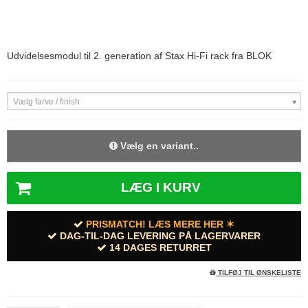
Udvidelsesmodul til 2. generation af Stax Hi-Fi rack fra BLOK
Vælg farve / finish
Vælg en variant..
LÆG I KURV
PRISMATCH! LÆS MERE HER ✶
DAG-TIL-DAG LEVERING PÅ LAGERVARER
14 DAGES RETURRET
TILFØJ TIL ØNSKELISTE