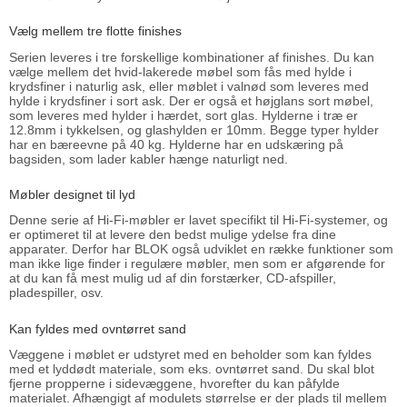
Vælg mellem tre flotte finishes
Serien leveres i tre forskellige kombinationer af finishes. Du kan
vælge mellem det hvid-lakerede møbel som fås med hylde i
krydsfiner i naturlig ask, eller møblet i valnød som leveres med
hylde i krydsfiner i sort ask. Der er også et højglans sort møbel,
som leveres med hylder i hærdet, sort glas. Hylderne i træ er
12.8mm i tykkelsen, og glashylden er 10mm. Begge typer hylder
har en bæreevne på 40 kg. Hylderne har en udskæring på
bagsiden, som lader kabler hænge naturligt ned.
Møbler designet til lyd
Denne serie af Hi-Fi-møbler er lavet specifikt til Hi-Fi-systemer, og
er optimeret til at levere den bedst mulige ydelse fra dine
apparater. Derfor har BLOK også udviklet en række funktioner som
man ikke lige finder i regulære møbler, men som er afgørende for
at du kan få mest mulig ud af din forstærker, CD-afspiller,
pladespiller, osv.
Kan fyldes med ovntørret sand
Væggene i møblet er udstyret med en beholder som kan fyldes
med et lyddødt materiale, som eks. ovntørret sand. Du skal blot
fjerne propperne i sidevæggene, hvorefter du kan påfylde
materialet. Afhængigt af modulets størrelse er der plads til mellem