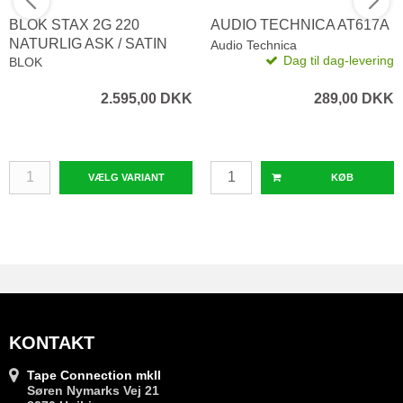
BLOK STAX 2G 220
AUDIO TECHNICA AT617A
NATURLIG ASK / SATIN
Audio Technica
Dag til dag-levering
HVID
BLOK
2.595,00 DKK
289,00 DKK
VÆLG VARIANT
KØB
KONTAKT
Tape Connection mkII
Søren Nymarks Vej 21