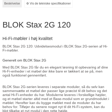
Beskrivelse
⚙︎ Vis de tekniske specifikationer
BLOK Stax 2G 120
Hi-Fi-møbler i høj kvalitet
BLOK Stax 2G 120: Udvidelsesmodul i BLOK Stax 2G-serien af Hi-
Fi-møbler.
Generelt om BLOK Stax 2G
Med BLOK Stax 2G får du en elegant løsning til opbevaring af dine
Hi-Fi-enheder i et møbel der ikke bare er lækkert at se på, men
også funktionel gennemført.
BLOK Stax 2G-serien leveres i separate moduler, så du selv kan
sammensætte et møbel der passer lige præcist til dit behov og det
antal Hi-Fi-enheder du har. Modulerne leveres i forskellige højder,
og et møbel starter altid med et Base-modul som er grundmodulet i
møblet. Herefter kan du bygge møblet med de moduler du har
behov for. Tilføjer du senere noget nyt til dit Hi-Fi-system, kan du
blot tilkøbe et nyt modul i den rette højde.