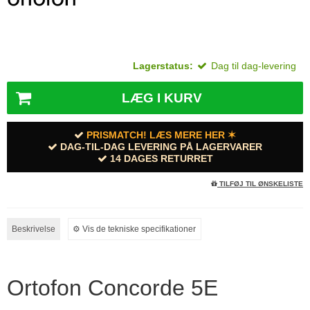
Lagerstatus:
Dag til dag-levering
LÆG I KURV
PRISMATCH! LÆS MERE HER ✶
DAG-TIL-DAG LEVERING PÅ LAGERVARER
14 DAGES RETURRET
TILFØJ TIL ØNSKELISTE
Beskrivelse
⚙︎ Vis de tekniske specifikationer
Ortofon Concorde 5E