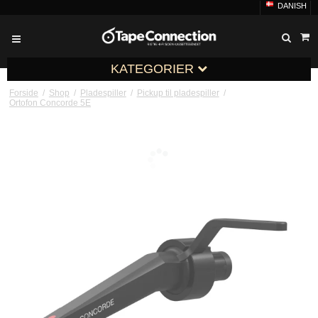
DANISH
KATEGORIER
Forside
/
Shop
/
Pladespiller
/
Pickup til pladespiller
/
Ortofon Concorde 5E