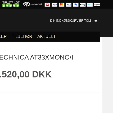
DIN INDKØBSKURV ER TOM
LER
TILBEHØR
AKTUELT
ECHNICA AT33XMONO/I
.520,00 DKK