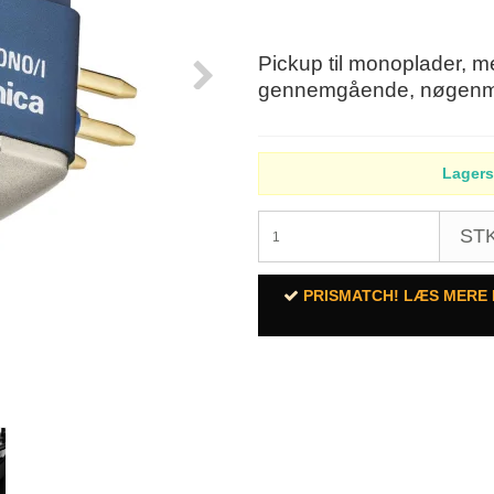
Pickup til monoplader, 
gennemgående, nøgenmont
Lagers
STK
PRISMATCH! LÆS MERE 