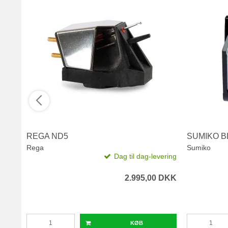
REGA ND5
SUMIKO B
Rega
Sumiko
Dag til dag-levering
2.995,00 DKK
KØB