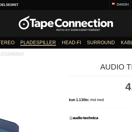
DANISH
DELSESRET
TEREO
PLADESPILLER
HEAD-FI
SURROUND
KAB
a AT33xMONO/I
AUDIO T
4