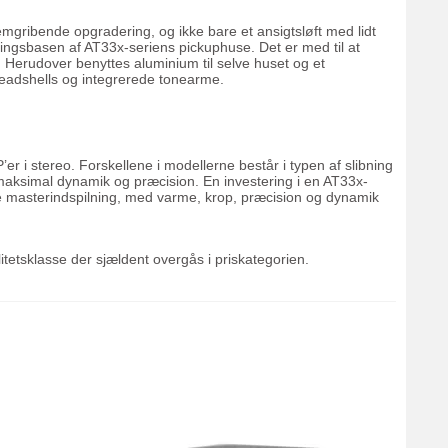
mgribende opgradering, og ikke bare et ansigtsløft med lidt
eringsbasen af AT33x-seriens pickuphuse. Det er med til at
 Herudover benyttes aluminium til selve huset og et
 headshells og integrerede tonearme.
’er i stereo. Forskellene i modellerne består i typen af slibning
aksimal dynamik og præcision. En investering i en AT33x-
lige masterindspilning, med varme, krop, præcision og dynamik
itetsklasse der sjældent overgås i priskategorien.