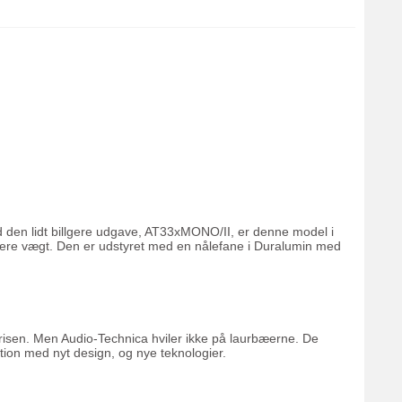
den lidt billgere udgave, AT33xMONO/II, er denne model i
avere vægt. Den er udstyret med en nålefane i Duralumin med
 prisen. Men Audio-Technica hviler ikke på laurbæerne. De
ation med nyt design, og nye teknologier.