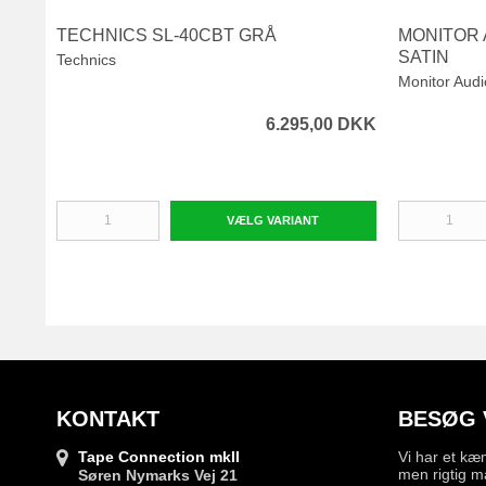
TECHNICS SL-40CBT GRÅ
MONITOR 
SATIN
Technics
Monitor Audi
6.295,00 DKK
VÆLG VARIANT
KONTAKT
BESØG 
Tape Connection mkII
Vi har et kæ
men rigtig m
Søren Nymarks Vej 21