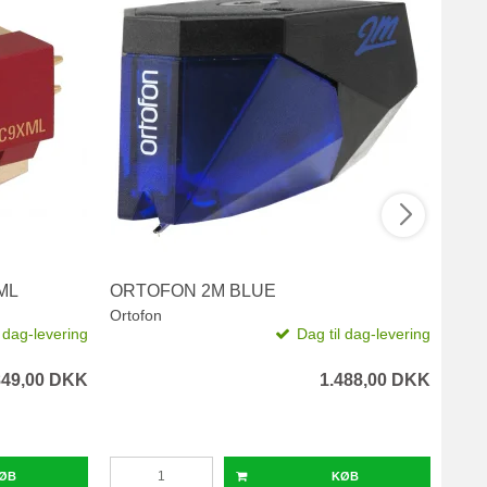
ML
ORTOFON 2M BLUE
ORT
Ortofon
Orto
l dag-levering
Dag til dag-levering
849,00 DKK
1.488,00 DKK
ØB
KØB