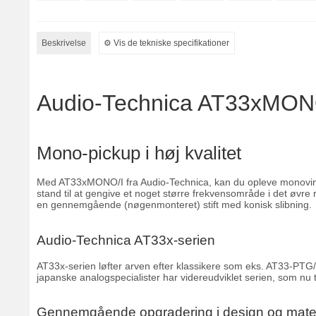
Beskrivelse
⚙︎ Vis de tekniske specifikationer
Audio-Technica AT33xMON
Mono-pickup i høj kvalitet
Med AT33xMONO/I fra Audio-Technica, kan du opleve monoviny
stand til at gengive et noget større frekvensområde i det øvr
en gennemgående (nøgenmonteret) stift med konisk slibning.
Audio-Technica AT33x-serien
AT33x-serien løfter arven efter klassikere som eks. AT33-PTG/I
japanske analogspecialister har videreudviklet serien, som nu ti
Gennemgående opgradering i design og mater