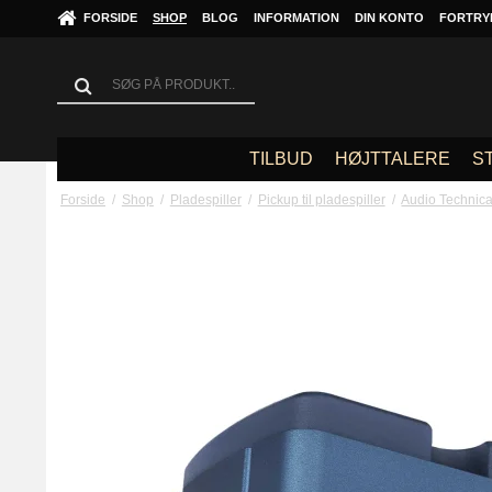
FORSIDE
SHOP
BLOG
INFORMATION
DIN KONTO
FORTRY
TILBUD
HØJTTALERE
S
Forside
/
Shop
/
Pladespiller
/
Pickup til pladespiller
/
Audio Technic