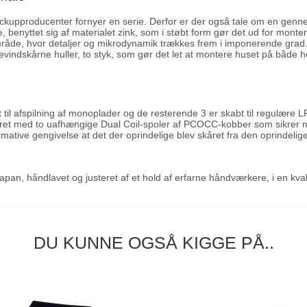
ckupproducenter fornyer en serie. Derfor er der også tale om en genne
, benyttet sig af materialet zink, som i støbt form gør det ud for mont
mråde, hvor detaljer og mikrodynamik trækkes frem i imponerende grad.
gevindskårne huller, to styk, som gør det let at montere huset på både
 til afspilning af monoplader og de resterende 3 er skabt til regulære LP
yret med to uafhængige Dual Coil-spoler af PCOCC-kobber som sikrer m
ltimative gengivelse at det der oprindelige blev skåret fra den oprinde
Japan, håndlavet og justeret af et hold af erfarne håndværkere, i en kval
DU KUNNE OGSÅ KIGGE PÅ..