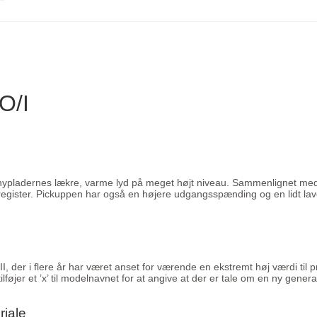
O/I
pladernes lækre, varme lyd på meget højt niveau. Sammenlignet med 
e register. Pickuppen har også en højere udgangsspænding og en lidt l
I, der i flere år har været anset for værende en ekstremt høj værdi til
lføjer et ’x’ til modelnavnet for at angive at der er tale om en ny gener
iale