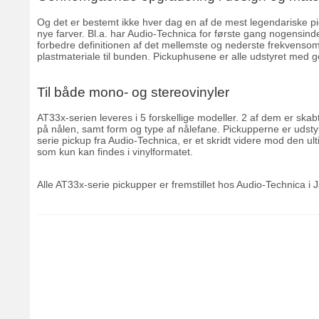
Og det er bestemt ikke hver dag en af de mest legendariske pi
nye farver. Bl.a. har Audio-Technica for første gang nogensinde
forbedre definitionen af det mellemste og nederste frekvenso
plastmateriale til bunden. Pickuphusene er alle udstyret med 
Til både mono- og stereovinyler
AT33x-serien leveres i 5 forskellige modeller. 2 af dem er skabt
på nålen, samt form og type af nålefane. Pickupperne er udst
serie pickup fra Audio-Technica, er et skridt videre mod den u
som kun kan findes i vinylformatet.
Alle AT33x-serie pickupper er fremstillet hos Audio-Technica i 