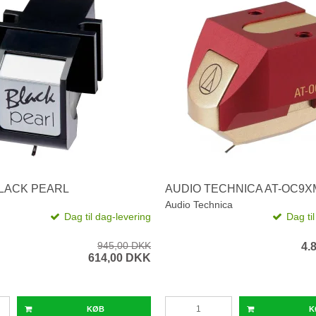
LACK PEARL
AUDIO TECHNICA AT-OC9X
Audio Technica
Dag til dag-levering
Dag ti
945,00 DKK
4.
614,00 DKK
KØB
K