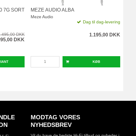
0 7G SORT
MEZE AUDIO ALBA
MOB
HE
Meze Audio
Dag til dag-levering
Mobil
.495,00 DKK
1.195,00 DKK
995,00 DKK
RIANT
KØB
NDLE
MODTAG VORES
ON
NYHEDSBREV
Vil du have de bedste Hi-Fi tilbud og nyheder i