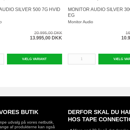
AUDIO SILVER 500 7G HVID
MONITOR AUDIO SILVER 30
EG
o
Monitor Audio
20.995,00 DKK
16
13.995,00 DKK
10.
VÆLG VARIANT
VÆLG VA
VORES BUTIK
DERFOR SKAL DU HA
HOS TAPE CONNECTI
mpe udvalg på vores netbutik,
ange af produkterne kan også