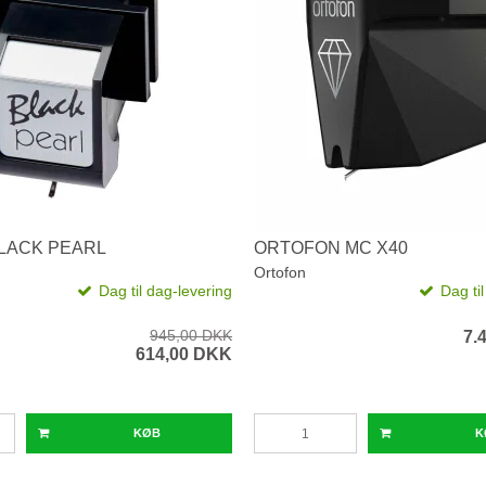
LACK PEARL
ORTOFON MC X40
Ortofon
Dag til dag-levering
Dag ti
945,00 DKK
7.
614,00 DKK
KØB
K