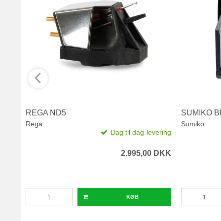
REGA ND5
SUMIKO B
Rega
Sumiko
Dag til dag-levering
2.995,00 DKK
KØB