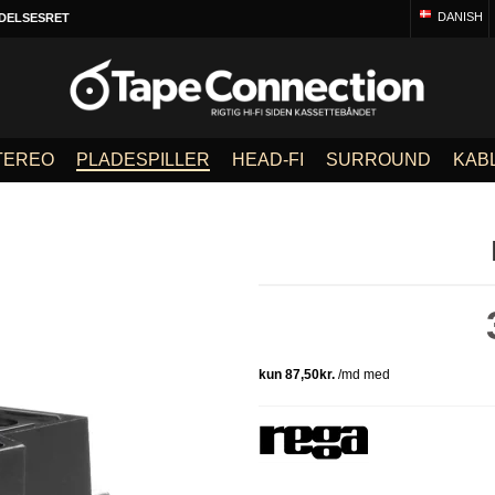
DANISH
DELSESRET
TEREO
PLADESPILLER
HEAD-FI
SURROUND
KAB