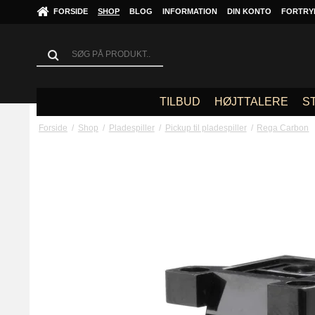
FORSIDE
SHOP
BLOG
INFORMATION
DIN KONTO
FORTRY
TILBUD
HØJTTALERE
S
Forside
/
Shop
/
Pladespiller
/
Pickup til pladespiller
/
Rega Carbon