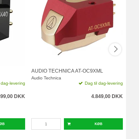
AUDIO TECHNICA AT-OC9XML
ORT
Audio Technica
Orto
l dag-levering
Dag til dag-levering
499,00 DKK
4.849,00 DKK
ØB
KØB