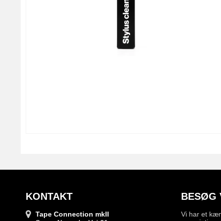
KONTAKT
BESØG 
Tape Connection mkII
Vi har et kæ