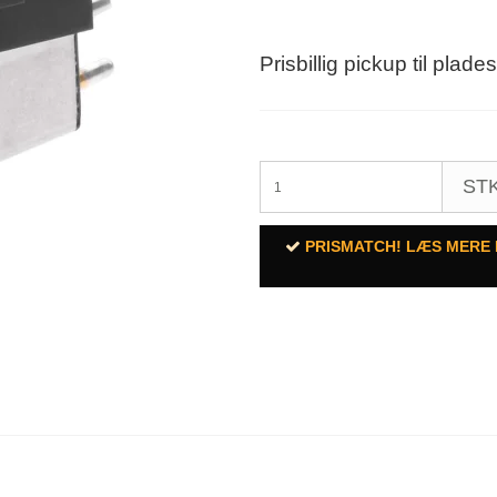
Prisbillig pickup til plades
STK
PRISMATCH! LÆS MERE 