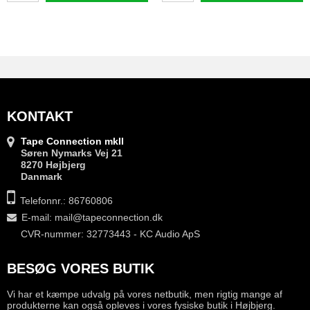
KONTAKT
Tape Connection mkII
Søren Nymarks Vej 21
8270 Højbjerg
Danmark
Telefonnr.: 86760806
E-mail
:
mail@tapeconnection.dk
CVR-nummer: 32773443 - KC Audio ApS
BESØG VORES BUTIK
Vi har et kæmpe udvalg på vores netbutik, men rigtig mange af
produkterne kan også opleves i vores fysiske butik i Højbjerg.