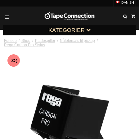
DANISH
KATEGORIER
Forside
/
Shop
/
Pladespiller
/
Nåleforsats til pickup
/
Rega Carbon Pro Stylus
:O(