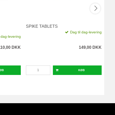
SPIKE TABLETS
FOS
Dag til dag-levering
Fosi
l dag-levering
110,00 DKK
149,00 DKK
ØB
KØB