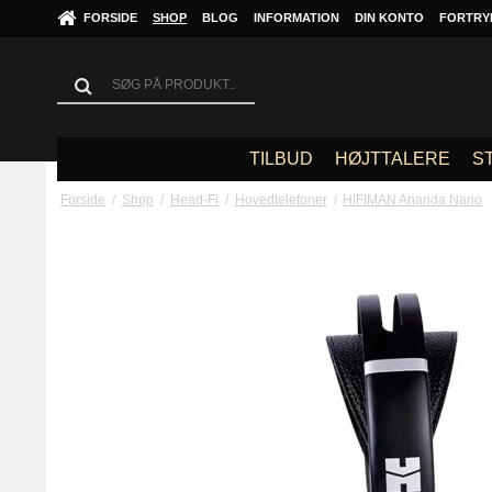
FORSIDE
SHOP
BLOG
INFORMATION
DIN KONTO
FORTRY
TILBUD
HØJTTALERE
S
Forside
/
Shop
/
Head-Fi
/
Hovedtelefoner
/
HIFIMAN Ananda Nano