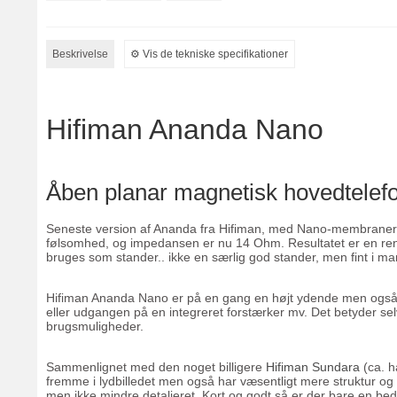
Beskrivelse
⚙︎ Vis de tekniske specifikationer
Hifiman Ananda Nano
Åben planar magnetisk hovedtelef
Seneste version af Ananda fra Hifiman, med Nano-membraner og
følsomhed, og impedansen er nu 14 Ohm. Resultatet er en re
bruges som stander.. ikke en særlig god stander, men fint i ma
Hifiman Ananda Nano er på en gang en højt ydende men også utro
eller udgangen på en integreret forstærker mv. Det betyder selv
brugsmuligheder.
Sammenlignet med den noget billigere
Hifiman Sundara
(ca. h
fremme i lydbilledet men også har væsentligt mere struktur 
men ikke mindre detaljeret. Kort og godt så er der bare en 