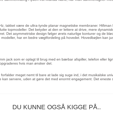
Hz, takket være de ultra-tynde planar magnetiske membraner. Hifiman
utte topmodeller. Det betyder at den er lettere at drive, mere dynami
et. Det asymmetriske design følger ørets naturlige konturer og de blø
odeller, har en bedre vægtfordeling på hovedet. Hovedbøjlen kan juste
m jack som er oplagt til brug med en bærbar afspiller, telefon eller l
opgraderes hvis man ønsker det.
alder meget nemt til bare at lade sig suge ind, i det musikalske univer
e kan servere, uden at gøre det med enormt engagement. Det eneste spø
DU KUNNE OGSÅ KIGGE PÅ..