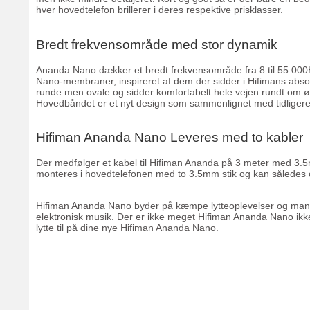
hver hovedtelefon brillerer i deres respektive prisklasser.
Bredt frekvensområde med stor dynamik
Ananda Nano dækker et bredt frekvensområde fra 8 til 55.000
Nano-membraner, inspireret af dem der sidder i Hifimans absol
runde men ovale og sidder komfortabelt hele vejen rundt om ør
Hovedbåndet er et nyt design som sammenlignet med tidligere m
Hifiman Ananda Nano Leveres med to kabler
Der medfølger et kabel til Hifiman Ananda på 3 meter med 3.5m
monteres i hovedtelefonen med to 3.5mm stik og kan således 
Hifiman Ananda Nano byder på kæmpe lytteoplevelser og man forf
elektronisk musik. Der er ikke meget Hifiman Ananda Nano ikk
lytte til på dine nye Hifiman Ananda Nano.