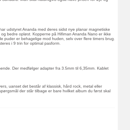
 har udstyret Ananda med deres sidst nye planar magnetiske
sk og bedre opløst. Kopperne på Hifiman Ananda Nano er ikke
de puder er behagelige mod huden, selv over flere timers brug.
res i 9 trin for optimal pasform.
ignende. Der medfølger adapter fra 3.5mm til 6,35mm. Kablet
s, uanset det består af klassisk, hård rock, metal eller
rgsmål der står tilbage er bare hvilket album du først skal