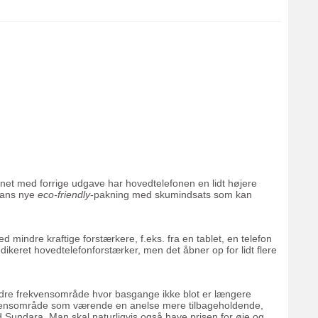
et med forrige udgave har hovedtelefonen en lidt højere
mans nye
eco-friendly
-pakning med skumindsats som kan
mindre kraftige forstærkere, f.eks. fra en tablet, en telefon
dikeret hovedtelefonforstærker, men det åbner op for lidt flere
edre frekvensområde hvor basgange ikke blot er længere
rekvensområde som værende en anelse mere tilbageholdende,
undara. Man skal naturligvis også have prisen for øje og