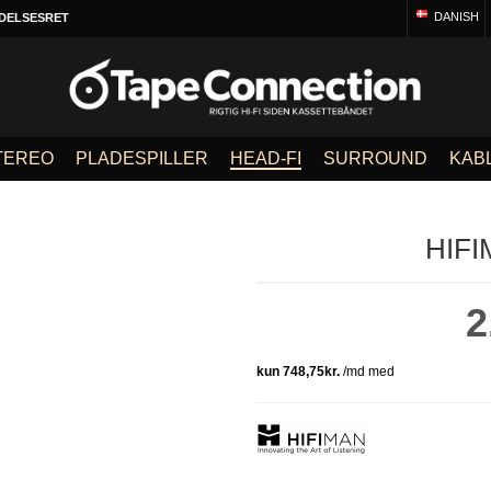
DANISH
DELSESRET
TEREO
PLADESPILLER
HEAD-FI
SURROUND
KAB
HIF
2