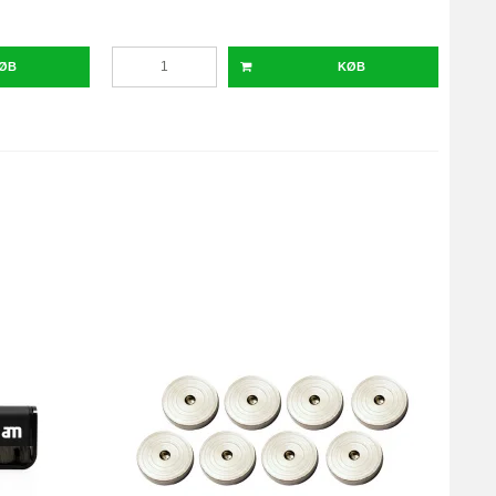
ØB
KØB