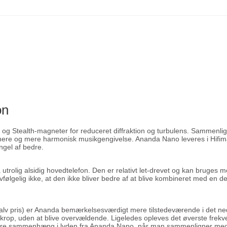
on
 Stealth-magneter for reduceret diffraktion og turbulens. Sammenlign
nere og mere harmonisk musikgengivelse. Ananda Nano leveres i Hifi
ngel af bedre.
lig alsidig hovedtelefon. Den er relativt let-drevet og kan bruges med 
følgelig ikke, at den ikke bliver bedre af at blive kombineret med en de
alv pris) er Ananda bemærkelsesværdigt mere tilstedeværende i det n
og krop, uden at blive overvældende. Ligeledes opleves det øverste f
bedre sammenhæng i lyden fra Ananda Nano, når man sammenligner med S