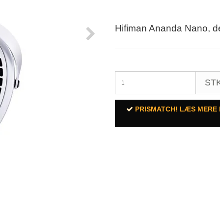
Hifiman Ananda Nano, det 
STK
PRISMATCH! LÆS MERE 