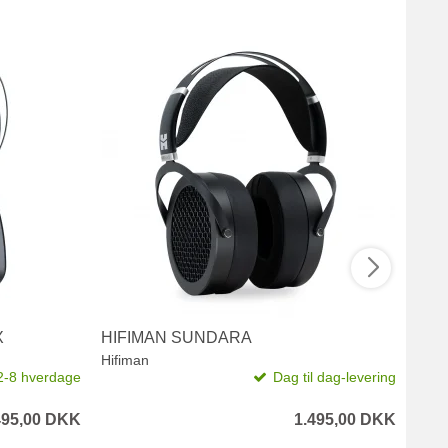
X
HIFIMAN SUNDARA
MEZ
Hifiman
Meze
2-8 hverdage
Dag til dag-levering
495,00 DKK
1.495,00 DKK