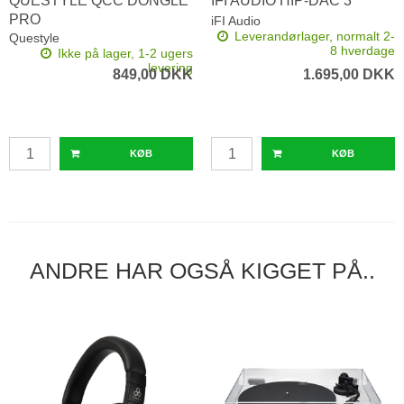
QUESTYLE QCC DONGLE
IFI AUDIO HIP-DAC 3
PRO
iFI Audio
Leverandørlager, normalt 2-
Questyle
8 hverdage
Ikke på lager, 1-2 ugers
levering
849,00 DKK
1.695,00 DKK
KØB
KØB
ANDRE HAR OGSÅ KIGGET PÅ..