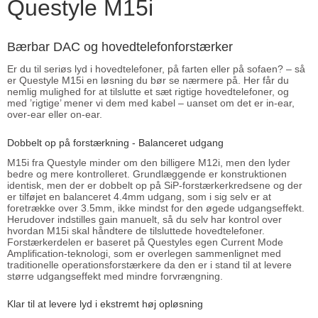
Questyle M15i
Bærbar DAC og hovedtelefonforstærker
Er du til seriøs lyd i hovedtelefoner, på farten eller på sofaen? – så
er Questyle M15i en løsning du bør se nærmere på. Her får du
nemlig mulighed for at tilslutte et sæt rigtige hovedtelefoner, og
med ’rigtige’ mener vi dem med kabel – uanset om det er in-ear,
over-ear eller on-ear.
Dobbelt op på forstærkning - Balanceret udgang
M15i fra Questyle minder om den billigere M12i, men den lyder
bedre og mere kontrolleret. Grundlæggende er konstruktionen
identisk, men der er dobbelt op på SiP-forstærkerkredsene og der
er tilføjet en balanceret 4.4mm udgang, som i sig selv er at
foretrække over 3.5mm, ikke mindst for den øgede udgangseffekt.
Herudover indstilles gain manuelt, så du selv har kontrol over
hvordan M15i skal håndtere de tilsluttede hovedtelefoner.
Forstærkerdelen er baseret på Questyles egen Current Mode
Amplification-teknologi, som er overlegen sammenlignet med
traditionelle operationsforstærkere da den er i stand til at levere
større udgangseffekt med mindre forvrængning.
Klar til at levere lyd i ekstremt høj opløsning