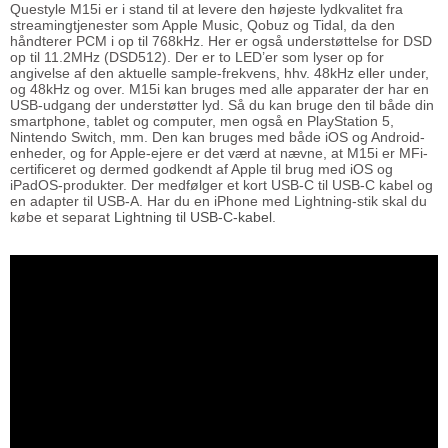
Questyle M15i er i stand til at levere den højeste lydkvalitet fra
streamingtjenester som Apple Music, Qobuz og Tidal, da den
håndterer PCM i op til 768kHz. Her er også understøttelse for DSD
op til 11.2MHz (DSD512). Der er to LED’er som lyser op for
angivelse af den aktuelle sample-frekvens, hhv. 48kHz eller under,
og 48kHz og over. M15i kan bruges med alle apparater der har en
USB-udgang der understøtter lyd. Så du kan bruge den til både din
smartphone, tablet og computer, men også en PlayStation 5,
Nintendo Switch, mm. Den kan bruges med både iOS og Android-
enheder, og for Apple-ejere er det værd at nævne, at M15i er MFi-
certificeret og dermed godkendt af Apple til brug med iOS og
iPadOS-produkter. Der medfølger et kort USB-C til USB-C kabel og
en adapter til USB-A. Har du en iPhone med Lightning-stik skal du
købe et separat
Lightning til USB-C-kabel
.