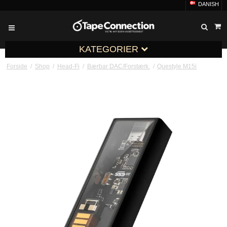
DANISH
KATEGORIER
Forside
/
Shop
/
Head-Fi
/
Bærbar DAC/Forstærk.
/
Questyle M15i