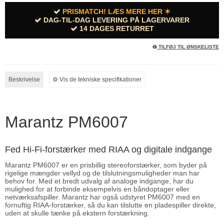
PRISMATCH! LÆS MERE HER ✶
DAG-TIL-DAG LEVERING PÅ LAGERVARER
14 DAGES RETURRET
TILFØJ TIL ØNSKELISTE
Beskrivelse
⚙︎ Vis de tekniske specifikationer
Marantz PM6007
Fed Hi-Fi-forstærker med RIAA og digitale indgange
Marantz PM6007 er en prisbillig stereoforstærker, som byder på
rigelige mængder vellyd og de tilslutningsmuligheder man har
behov for. Med et bredt udvalg af analoge indgange, har du
mulighed for at forbinde eksempelvis en båndoptager eller
netværksafspiller. Marantz har også udstyret PM6007 med en
fornuftig RIAA-forstærker, så du kan tilslutte en pladespiller direkte,
uden at skulle tænke på ekstern forstærkning.