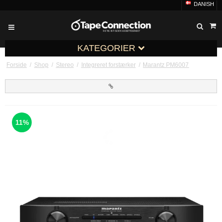
DANISH
KATEGORIER
Forside
/
Shop
/
Stereo
/
Integreret forstærker
/
Marantz PM6007
11%