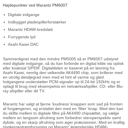
Højdepunkter ved Marantz PM6007
Digitale indgange
Indbygget pladespillerforstærker
Marantz HDAM-kredsløb
Forrygende lyd
Asahi Kasei DAC
Sammenlignet med den mindre PM5005 så er PM6007 udstyret
med digitale indgange, så du kan forbinde en digital kilde via optisk
eller koaksial S/PDIF. Digitaldelen er baseret på en løsning fra
Asahi Kasei, nemlig den velkendte AK4490 chip, som brillerer med
en utrolig detaljegrad men med et hint af varme og glød.
Indgangene understøtter PCM-signaler op til 24-bit 192kHz og er
oplagt til brug med eksempelvis en netværksafspiller, CD- eller Blu-
ray afspiller eller dit TV.
Marantz har valgt at fjerne ’loudness’ knappen som sad på fronten
af forgængeren, og erstattet den med en ’filter’ knap. Med den kan
du skifte mellem to digitale filtre på AK4490 chipsættet, og vælge
mellem en langsom afrulning som forbedrer steroperspektiv samt
dybde, og en skarp afrulning som øger præcisionen. Med en kraftig
ringkernestrømforsyning og Marantz’ legendariske HDAM-