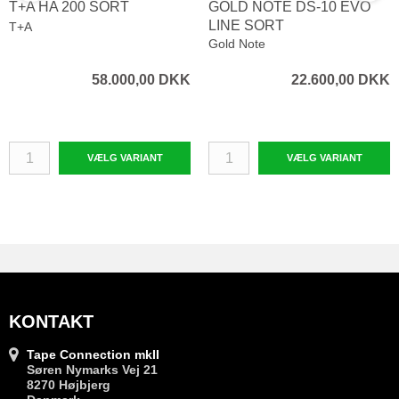
T+A HA 200 SORT
GOLD NOTE DS-10 EVO
LINE SORT
T+A
Gold Note
58.000,00 DKK
22.600,00 DKK
VÆLG VARIANT
VÆLG VARIANT
KONTAKT
Tape Connection mkII
Søren Nymarks Vej 21
8270 Højbjerg