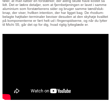
føler, at man køber en forstærker, der aldrig skulle have kostet så
lidt. Det er lækre detaljer, som at fjernbetjeningen er lavet i samme
aluminium som forstærkerens sider og bruger samme tænd/sluk-
knap, der viser, hvilken intention, der har ligget bag. De rhodium-
belagte højttaler-terminaler beviser desuden at den skyhøje kvalitet
på komponenterne er ført helt ud i fingerspidserne, og når du lytter
til Michi S5, går det op for dig, hvad rigtig lytteglæde er.