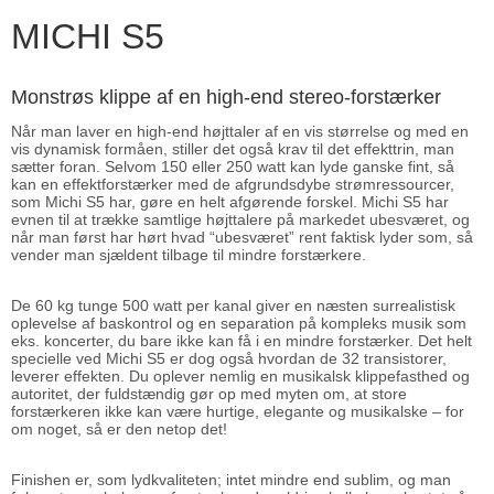
MICHI S5
Monstrøs klippe af en high-end stereo-forstærker
Når man laver en high-end højttaler af en vis størrelse og med en
vis dynamisk formåen, stiller det også krav til det effekttrin, man
sætter foran. Selvom 150 eller 250 watt kan lyde ganske fint, så
kan en effektforstærker med de afgrundsdybe strømressourcer,
som Michi S5 har, gøre en helt afgørende forskel. Michi S5 har
evnen til at trække samtlige højttalere på markedet ubesværet, og
når man først har hørt hvad “ubesværet” rent faktisk lyder som, så
vender man sjældent tilbage til mindre forstærkere.
De 60 kg tunge 500 watt per kanal giver en næsten surrealistisk
oplevelse af baskontrol og en separation på kompleks musik som
eks. koncerter, du bare ikke kan få i en mindre forstærker. Det helt
specielle ved Michi S5 er dog også hvordan de 32 transistorer,
leverer effekten. Du oplever nemlig en musikalsk klippefasthed og
autoritet, der fuldstændig gør op med myten om, at store
forstærkeren ikke kan være hurtige, elegante og musikalske – for
om noget, så er den netop det!
Finishen er, som lydkvaliteten; intet mindre end sublim, og man