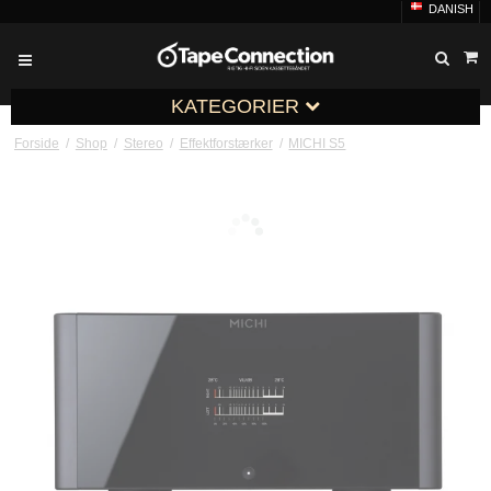
DANISH
KATEGORIER
Forside
/
Shop
/
Stereo
/
Effektforstærker
/
MICHI S5