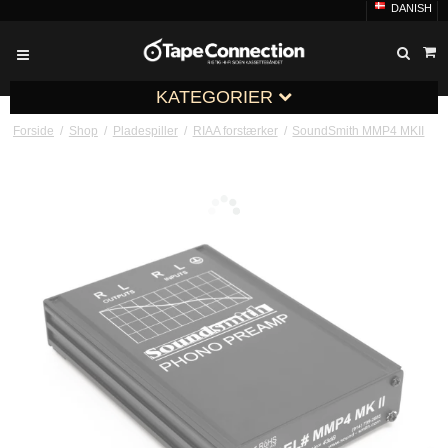
DANISH
KATEGORIER
Forside
/
Shop
/
Pladespiller
/
RIAA forstærker
/
SoundSmith MMP4 MKII