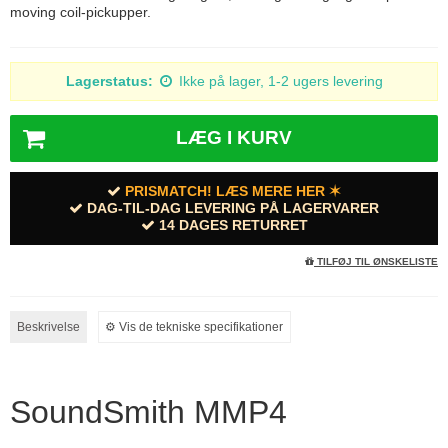
moving coil-pickupper.
Lagerstatus:
Ikke på lager, 1-2 ugers levering
LÆG I KURV
PRISMATCH! LÆS MERE HER ✶
DAG-TIL-DAG LEVERING PÅ LAGERVARER
14 DAGES RETURRET
TILFØJ TIL ØNSKELISTE
Beskrivelse
⚙︎ Vis de tekniske specifikationer
SoundSmith MMP4