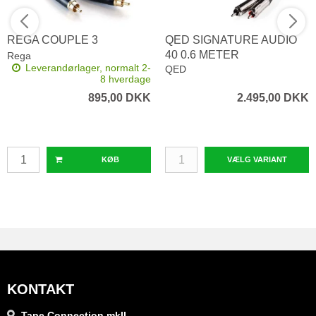
REGA COUPLE 3
QED SIGNATURE AUDIO
40 0.6 METER
Rega
Leverandørlager, normalt 2-
QED
8 hverdage
895,00 DKK
2.495,00 DKK
KØB
VÆLG VARIANT
KONTAKT
Tape Connection mkII