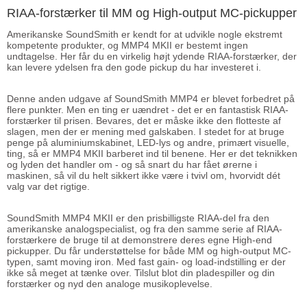
RIAA-forstærker til MM og High-output MC-pickupper
Amerikanske SoundSmith er kendt for at udvikle nogle ekstremt
kompetente produkter, og MMP4 MKII er bestemt ingen
undtagelse. Her får du en virkelig højt ydende RIAA-forstærker, der
kan levere ydelsen fra den gode pickup du har investeret i.
Denne anden udgave af SoundSmith MMP4 er blevet forbedret på
flere punkter. Men en ting er uændret - det er en fantastisk RIAA-
forstærker til prisen. Bevares, det er måske ikke den flotteste af
slagen, men der er mening med galskaben. I stedet for at bruge
penge på aluminiumskabinet, LED-lys og andre, primært visuelle,
ting, så er MMP4 MKII barberet ind til benene. Her er det teknikken
og lyden det handler om - og så snart du har fået ørerne i
maskinen, så vil du helt sikkert ikke være i tvivl om, hvorvidt dét
valg var det rigtige.
SoundSmith MMP4 MKII er den prisbilligste RIAA-del fra den
amerikanske analogspecialist, og fra den samme serie af RIAA-
forstærkere de bruge til at demonstrere deres egne High-end
pickupper. Du får understøttelse for både MM og high-output MC-
typen, samt moving iron. Med fast gain- og load-indstilling er der
ikke så meget at tænke over. Tilslut blot din pladespiller og din
forstærker og nyd den analoge musikoplevelse.