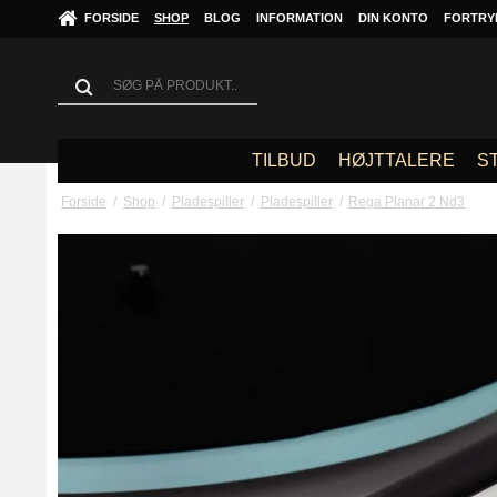
FORSIDE
SHOP
BLOG
INFORMATION
DIN KONTO
FORTRY
TILBUD
HØJTTALERE
S
Forside
/
Shop
/
Pladespiller
/
Pladespiller
/
Rega Planar 2 Nd3