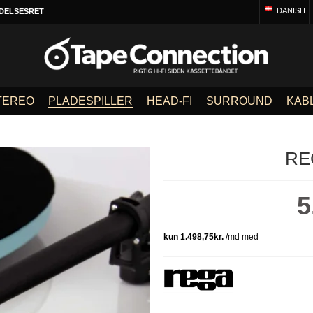
DANISH
DELSESRET
TEREO
PLADESPILLER
HEAD-FI
SURROUND
KAB
RE
5