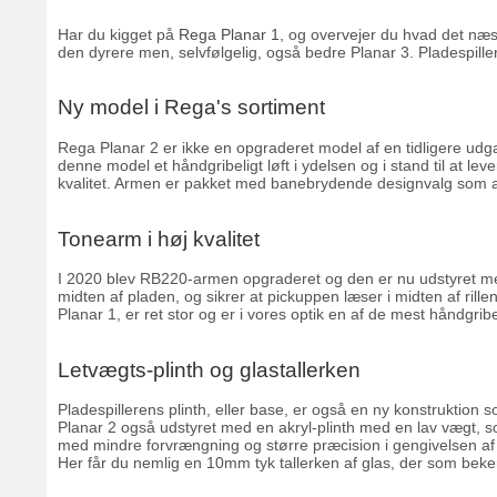
Har du kigget på
Rega Planar 1
, og overvejer du hvad det næs
den dyrere men, selvfølgelig, også bedre Planar 3. Pladespille
Ny model i Rega's sortiment
Rega Planar 2 er ikke en opgraderet model af en tidligere udg
denne model et håndgribeligt løft i ydelsen og i stand til at l
kvalitet. Armen er pakket med banebrydende designvalg som alle e
Tonearm i høj kvalitet
I 2020 blev RB220-armen opgraderet og den er nu udstyret med 
midten af pladen, og sikrer at pickuppen læser i midten af rille
Planar 1, er ret stor og er i vores optik en af de mest håndgribel
Letvægts-plinth og glastallerken
Pladespillerens plinth, eller base, er også en ny konstruktion
Planar 2 også udstyret med en akryl-plinth med en lav vægt, so
med mindre forvrængning og større præcision i gengivelsen af 
Her får du nemlig en 10mm tyk tallerken af glas, der som bekend