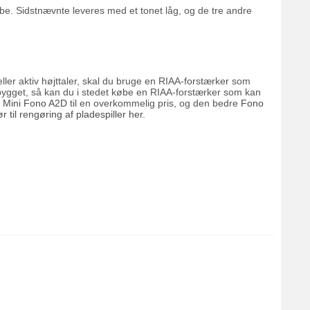
 vibe. Sidstnævnte leveres med et tonet låg, og de tre andre
eller aktiv højttaler, skal du bruge en RIAA-forstærker som
ndbygget, så kan du i stedet købe en RIAA-forstærker som kan
.
Mini Fono A2D
til en overkommelig pris, og den bedre
Fono
ør til rengøring af pladespiller her
.