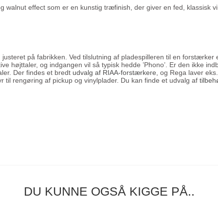
d og walnut effect som er en kunstig træfinish, der giver en fed, klassisk
steret på fabrikken. Ved tilslutning af pladespilleren til en forstærker 
ive højttaler, og indgangen vil så typisk hedde ’Phono’. Er den ikke i
aler. Der findes et bredt
udvalg af RIAA-forstærkere
, og Rega laver eks
yr til rengøring af pickup og vinylplader. Du kan finde et udvalg af
tilbeh
DU KUNNE OGSÅ KIGGE PÅ..