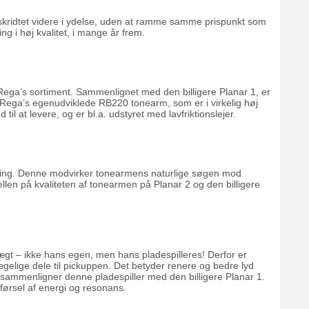
r skridtet videre i ydelse, uden at ramme samme prispunkt som
ing i høj kvalitet, i mange år frem.
Rega’s sortiment. Sammenlignet med den billigere Planar 1, er
ed Rega’s egenudviklede RB220 tonearm, som er i virkelig høj
l at levere, og er bl.a. udstyret med lavfriktionslejer.
kating. Denne modvirker tonearmens naturlige søgen mod
kellen på kvaliteten af tonearmen på Planar 2 og den billigere
vægt – ikke hans egen, men hans pladespilleres! Derfor er
gelige dele til pickuppen. Det betyder renere og bedre lyd
 sammenligner denne pladespiller med den billigere Planar 1.
rførsel af energi og resonans.