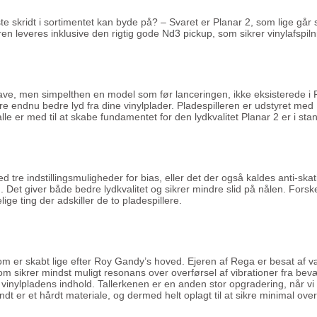
te skridt i sortimentet kan byde på? – Svaret er Planar 2, som lige gå
ren leveres inklusive den rigtig gode
Nd3 pickup
, som sikrer vinylafspiln
ave, men simpelthen en model som før lanceringen, ikke eksisterede i 
evere endnu bedre lyd fra dine vinylplader. Pladespilleren er udstyret m
r med til at skabe fundamentet for den lydkvalitet Planar 2 er i stand ti
tre indstillingsmuligheder for bias, eller det der også kaldes anti-s
n. Det giver både bedre lydkvalitet og sikrer mindre slid på nålen. Fors
ige ting der adskiller de to pladespillere.
 som er skabt lige efter Roy Gandy’s hoved. Ejeren af Rega er besat af 
m sikrer mindst muligt resonans over overførsel af vibrationer fra bevæ
vinylpladens indhold. Tallerkenen er en anden stor opgradering, når vi
t er et hårdt materiale, og dermed helt oplagt til at sikre minimal ove