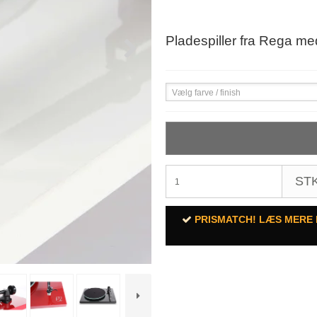
Pladespiller fra Rega me
Vælg farve / finish
STK
PRISMATCH! LÆS MERE 