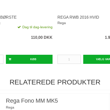
EBØRSTE
REGA RWB 2016 HVID
k
Rega
Dag til dag-levering
110,00 DKK
1.
KØB
VÆLG VA
RELATEREDE PRODUKTER
Rega Fono MM MK5
Rega