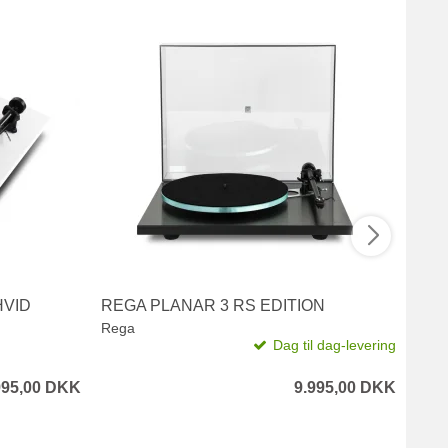
HVID
REGA PLANAR 3 RS EDITION
REG
Rega
Reg
Dag til dag-levering
995,00 DKK
9.995,00 DKK