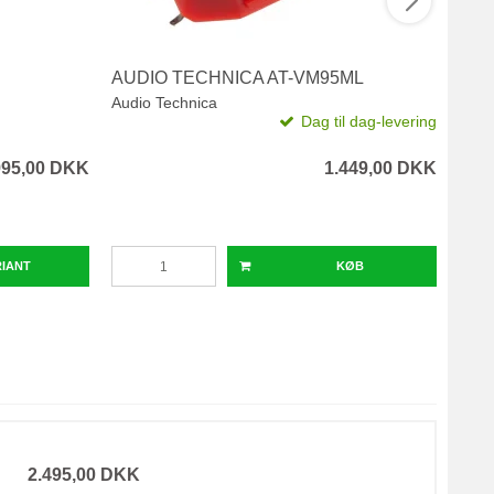
AUDIO TECHNICA AT-VM95ML
PRO
Audio Technica
Pro-
Dag til dag-levering
995,00 DKK
1.449,00 DKK
RIANT
KØB
2.495,00 DKK