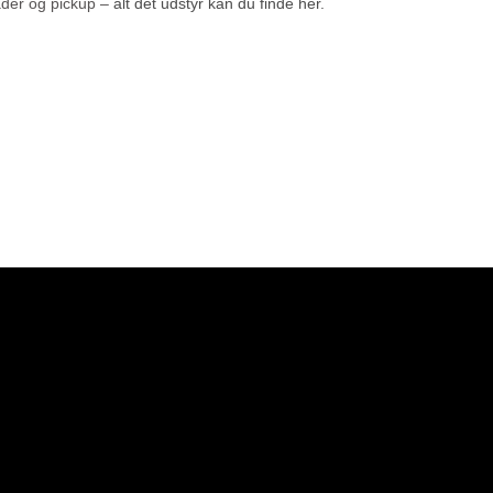
ader og pickup –
alt det udstyr kan du finde her
.