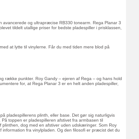
t den avancerede og ultrapræcise RB330 tonearm. Rega Planar 3
 tildelt utallige priser for bedste pladespiller i prisklassen,
ed at lytte til vinylerne. Får du med tiden mere blod på
lang række punkter. Roy Gandy – ejeren af Rega – og hans hold
entere for, at Rega Planar 3 er en helt anden pladespiller,
 pladespillerens plinth, eller base. Det gør sig naturligvis
 På toppen er pladespilleren afstivet fra armbasen til
af plinthen, dog med en afstiver uden udskæringer. Som Roy
 information fra vinylpladen. Og den filosofi er præcist det du