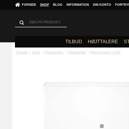
FORSIDE
SHOP
BLOG
INFORMATION
DIN KONTO
FORTRY
TILBUD
HØJTTALERE
S
Forside
/
Shop
/
Pladespiller
/
Pladespiller
/
Rega Planar 3 Nd5