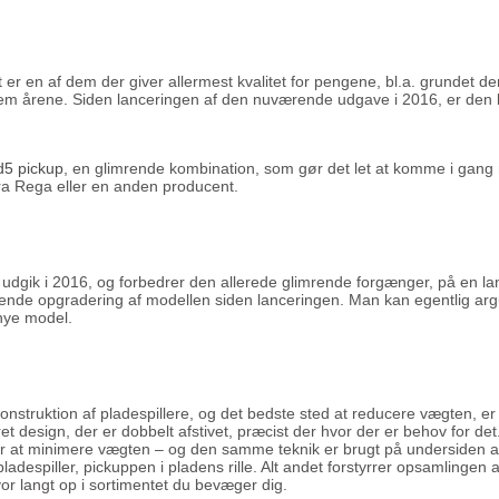
t er en af dem der giver allermest kvalitet for pengene, bl.a. grunde
 årene. Siden lanceringen af den nuværende udgave i 2016, er den blevet
5 pickup
, en glimrende kombination, som gør det let at komme i gang m
ra Rega eller en anden producent.
 udgik i 2016, og forbedrer den allerede glimrende forgænger, på en 
nde opgradering af modellen siden lanceringen. Man kan egentlig argum
 nye model.
struktion af pladespillere, og det bedste sted at reducere vægten, er på
 design, der er dobbelt afstivet, præcist der hvor der er behov for det.
or at minimere vægten – og den samme teknik er brugt på undersiden 
despiller, pickuppen i pladens rille. Alt andet forstyrrer opsamlingen af
hvor langt op i sortimentet du bevæger dig.