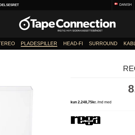
DANISH
DELSESRET
TEREO
PLADESPILLER
HEAD-FI
SURROUND
KAB
RE
8