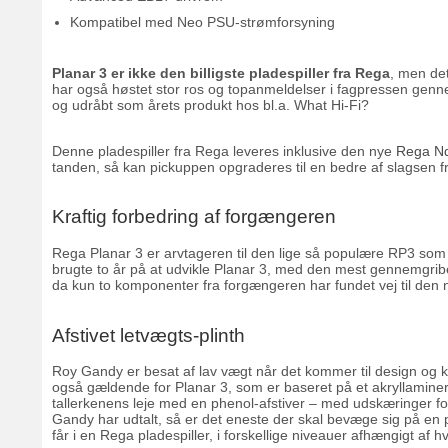
Kompatibel med Neo PSU-strømforsyning
Planar 3 er ikke den billigste pladespiller fra Rega
, men de
har også høstet stor ros og topanmeldelser i fagpressen gennem
og udråbt som årets produkt hos bl.a. What Hi-Fi?
Denne pladespiller fra Rega leveres inklusive den nye
Rega Nd
tanden, så kan pickuppen opgraderes til en bedre af slagsen f
Kraftig forbedring af forgængeren
Rega Planar 3 er arvtageren til den lige så populære RP3 som
brugte to år på at udvikle Planar 3, med den mest gennemgribe
da kun to komponenter fra forgængeren har fundet vej til den
Afstivet letvægts-plinth
Roy Gandy er besat af lav vægt når det kommer til design og kon
også gældende for Planar 3, som er baseret på et akryllamineret
tallerkenens leje med en phenol-afstiver – med udskæringer f
Gandy har udtalt, så er det eneste der skal bevæge sig på en pla
får i en Rega pladespiller, i forskellige niveauer afhængigt af 