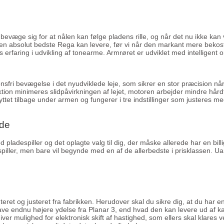
evæge sig for at nålen kan følge pladens rille, og når det nu ikke kan
 absolut bedste Rega kan levere, før vi når den markant mere bekostel
rfaring i udvikling af tonearme. Armrøret er udviklet med intelligent o
nsfri bevægelse i det nyudviklede leje, som sikrer en stor præcision nå
riktion minimeres slidpåvirkningen af lejet, motoren arbejder mindre hår
lyttet tilbage under armen og fungerer i tre indstillinger som justeres m
æde
pladespiller og det oplagte valg til dig, der måske allerede har en bill
iller, men bare vil begynde med en af de allerbedste i prisklassen. Uan
eret og justeret fra fabrikken. Herudover skal du sikre dig, at du har e
ve endnu højere ydelse fra Planar 3, end hvad den kan levere ud af k
er mulighed for elektronisk skift af hastighed, som ellers skal klares v