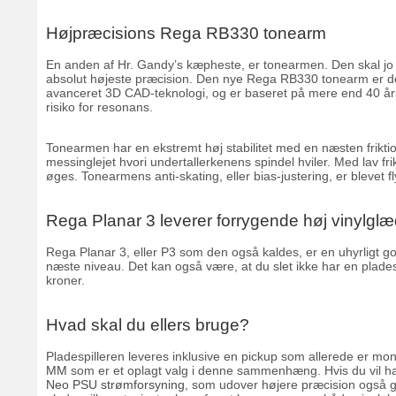
Højpræcisions Rega RB330 tonearm
En anden af Hr. Gandy’s kæpheste, er tonearmen. Den skal jo b
absolut højeste præcision. Den nye Rega RB330 tonearm er den
avanceret 3D CAD-teknologi, og er baseret på mere end 40 års e
risiko for resonans.
Tonearmen har en ekstremt høj stabilitet med en næsten friktio
messinglejet hvori undertallerkenens spindel hviler. Med lav f
øges. Tonearmens anti-skating, eller bias-justering, er blevet f
Rega Planar 3 leverer forrygende høj vinylgl
Rega Planar 3, eller P3 som den også kaldes, er en uhyrligt god 
næste niveau. Det kan også være, at du slet ikke har en pladesp
kroner.
Hvad skal du ellers bruge?
Pladespilleren leveres inklusive en pickup som allerede er mont
MM
som er et oplagt valg i denne sammenhæng. Hvis du vil ha
Neo PSU strømforsyning
, som udover højere præcision også giv