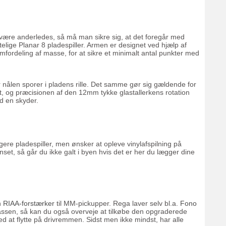
 være anderledes, så må man sikre sig, at det foregår med
ige Planar 8 pladespiller. Armen er designet ved hjælp af
mfordeling af masse, for at sikre et minimalt antal punkter med
r nålen sporer i pladens rille. Det samme gør sig gældende for
dt, og præcisionen af den 12mm tykke glastallerkens rotation
ed en skyder.
igere pladespiller, men ønsker at opleve vinylafspilning på
set, så går du ikke galt i byen hvis det er her du lægger dine
n
RIAA-forstærker
til MM-pickupper. Rega laver selv bl.a.
Fono
assen, så kan du også overveje at tilkøbe den opgraderede
ed at flytte på drivremmen. Sidst men ikke mindst, har alle