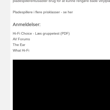
pladespillerentusiaster brug for at kunne rengøre både vinylpl
Pladespillere i flere prisklasser - se her
Anmeldelser:
Hi-Fi Choice
-
Læs gruppetest (PDF)
AV Forums
The Ear
What Hi-Fi