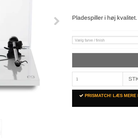
Pladespiller i høj kvalit
Vælg farve / finish
STK
PRISMATCH! LÆS MERE 