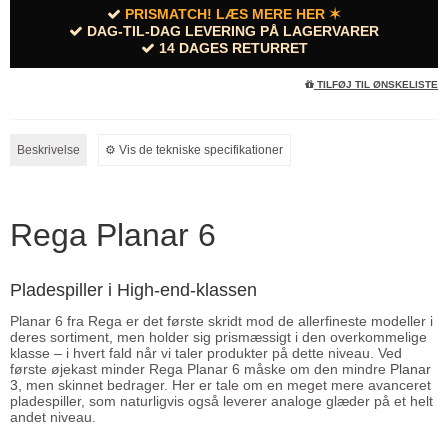
PRISMATCH! LÆS MERE HER ✶
DAG-TIL-DAG LEVERING PÅ LAGERVARER
14 DAGES RETURRET
TILFØJ TIL ØNSKELISTE
Beskrivelse
⚙︎ Vis de tekniske specifikationer
Rega Planar 6
Pladespiller i High-end-klassen
Planar 6 fra Rega er det første skridt mod de allerfineste modeller i
deres sortiment, men holder sig prismæssigt i den overkommelige
klasse – i hvert fald når vi taler produkter på dette niveau. Ved
første øjekast minder Rega Planar 6 måske om den mindre
Planar
3
, men skinnet bedrager. Her er tale om en meget mere avanceret
pladespiller, som naturligvis også leverer analoge glæder på et helt
andet niveau.