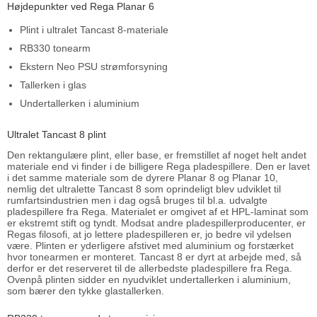
Højdepunkter ved Rega Planar 6
Plint i ultralet Tancast 8-materiale
RB330 tonearm
Ekstern Neo PSU strømforsyning
Tallerken i glas
Undertallerken i aluminium
Ultralet Tancast 8 plint
Den rektangulære plint, eller base, er fremstillet af noget helt andet
materiale end vi finder i de billigere Rega pladespillere. Den er lavet
i det samme materiale som de dyrere Planar 8 og Planar 10,
nemlig det ultralette Tancast 8 som oprindeligt blev udviklet til
rumfartsindustrien men i dag også bruges til bl.a. udvalgte
pladespillere fra Rega. Materialet er omgivet af et HPL-laminat som
er ekstremt stift og tyndt. Modsat andre pladespillerproducenter, er
Regas filosofi, at jo lettere pladespilleren er, jo bedre vil ydelsen
være. Plinten er yderligere afstivet med aluminium og forstærket
hvor tonearmen er monteret. Tancast 8 er dyrt at arbejde med, så
derfor er det reserveret til de allerbedste pladespillere fra Rega.
Ovenpå plinten sidder en nyudviklet undertallerken i aluminium,
som bærer den tykke glastallerken.