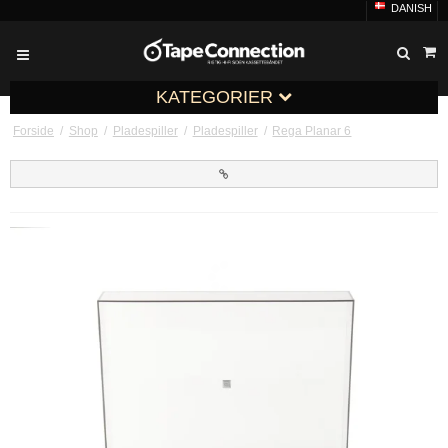
DANISH
KATEGORIER
Forside
/
Shop
/
Pladespiller
/
Pladespiller
/
Rega Planar 6