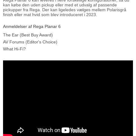
kan købe den uden pickup eller med et udvalg af passende
pickupper fra Rega. Der kan ligeledes vælges mellem Polarisgrå
finish eller mat hvid som blev introduceret i 2023.
Anmeldelser af Rega Planar 6
The Ear (Best Buy Award)
AV Forums (Editor's Choice)
What Hi-Fi?