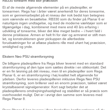
RB330 tonearm med stor præcision
Et af de meste afgørende elementer på en pladespiller, er
tonearmen. Rega har i årtier været anerkendt for deres tonearme,
som er gennemarbejdet på et niveau der nok bedst kan betegnes
som værende en besættelse. RB330 som du finder på Planar 6 er
naturligvis ingen undtagelse, og med de moderne værktøjer som er
tilgængelige i dag, kombineret med mere end 40 års erfaring i
udvikling af tonearme, bliver det ikke meget bedre – i hvert fald i
denne prisklasse. Armen er helt fri for slør og armrøret er stift men
let, og konstruktionen giver pickuppen de allerbedste
forudsætninger for at aflæse pladens rille med uhørt høj præcision,
smidighed og ynde.
Ekstern Neo PSU strømforsyning
De billigere pladespillere fra Rega bliver leveret med en standard
strømforsyning af den type som sættes direkte i en stikkontakt. Det
er en fin løsning på dét niveau, men til en pladespiller som Rega
Planar 6, er en strømforsyning i høj kvalitet helt afgørende for
ydelsen. Derfor leveres pladespilleren inklusive
Rega Neo PSU
strømforsyning
, som brillerer ved en enorm præcision, takket været
krystalbaseret signalgenerator. Kort sagt betyder det at
pladespillerens omdrejningshastighed og stabilitet er så præcis som
overhovedet muligt. Det er i øvrigt den samme som leveres med
Rega Planar 8.
Rega Planar 6 kan leveres i flere forskellige konfigurationer, så du