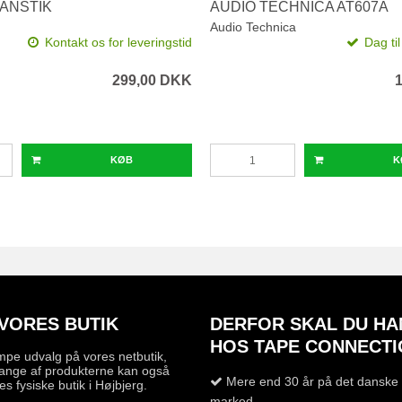
ANSTIK
AUDIO TECHNICA AT607A
Audio Technica
Kontakt os for leveringstid
Dag ti
299,00 DKK
KØB
K
VORES BUTIK
DERFOR SKAL DU HA
HOS TAPE CONNECTI
mpe udvalg på vores netbutik,
ange af produkterne kan også
Mere end 30 år på det danske 
es fysiske butik i Højbjerg.
marked