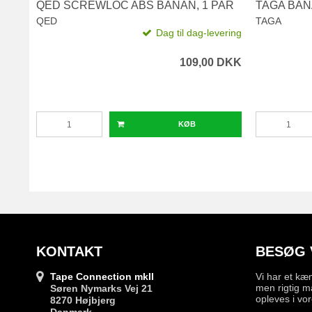
QED SCREWLOC ABS BANAN, 1 PAR
TAGA BAN
QED
TAGA
Dag til dag-levering
109,00 DKK
KØB
KONTAKT
BESØG 
Tape Connection mkII
Vi har et kæ
men rigtig m
Søren Nymarks Vej 21
opleves i vor
8270 Højbjerg
Danmark