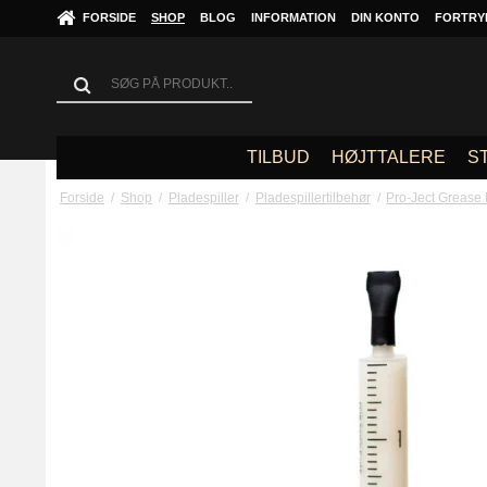
FORSIDE
SHOP
BLOG
INFORMATION
DIN KONTO
FORTRY
TILBUD
HØJTTALERE
S
Forside
/
Shop
/
Pladespiller
/
Pladespillertilbehør
/
Pro-Ject Grease I