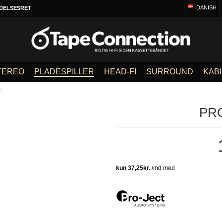
DANISH
DELSESRET
TEREO
PLADESPILLER
HEAD-FI
SURROUND
KAB
t
PRO