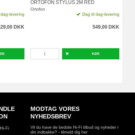
ORTOFON STYLUS 2M RED
MON
Ortofon
Moni
l dag-levering
Dag til dag-levering
129,00 DKK
549,00 DKK
ØB
KØB
NDLE
MODTAG VORES
ON
NYHEDSBREV
Vil du have de bedste Hi-Fi tilbud og nyheder i
Hi-Fi
din indbakke? - tilmeld dig her