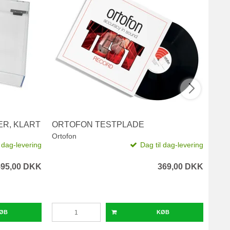
ER, KLART
ORTOFON TESTPLADE
PRO
Ortofon
Pro-
l dag-levering
Dag til dag-levering
595,00 DKK
369,00 DKK
ØB
KØB