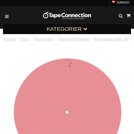
DANISH
KATEGORIER
Forside
/
Shop
/
Pladespiller
/
Pladespillertilbehør
/
Rega plademåtte, uld