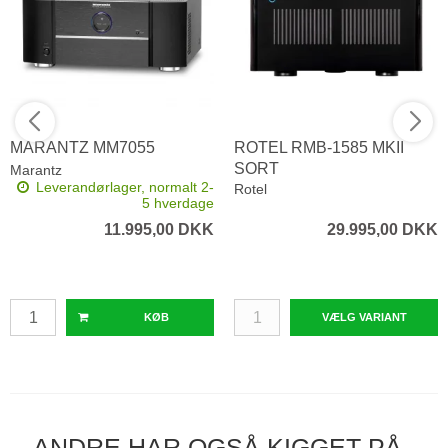
MARANTZ MM7055
ROTEL RMB-1585 MKII
SORT
Marantz
Leverandørlager, normalt 2-
Rotel
5 hverdage
11.995,00 DKK
29.995,00 DKK
KØB
VÆLG VARIANT
ANDRE HAR OGSÅ KIGGET PÅ..