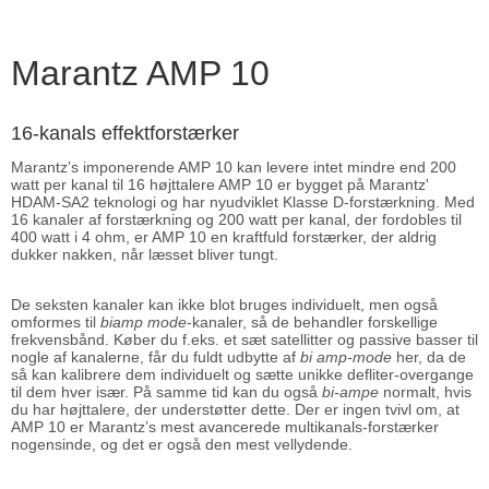
Marantz AMP 10
16-kanals effektforstærker
Marantz’s imponerende AMP 10 kan levere intet mindre end 200
watt per kanal til 16 højttalere AMP 10 er bygget på Marantz'
HDAM-SA2 teknologi og har nyudviklet Klasse D-forstærkning. Med
16 kanaler af forstærkning og 200 watt per kanal, der fordobles til
400 watt i 4 ohm, er AMP 10 en kraftfuld forstærker, der aldrig
dukker nakken, når læsset bliver tungt.
De seksten kanaler kan ikke blot bruges individuelt, men også
omformes til
biamp mode
-kanaler, så de behandler forskellige
frekvensbånd. Køber du f.eks. et sæt satellitter og passive basser til
nogle af kanalerne, får du fuldt udbytte af
bi amp-mode
her, da de
så kan kalibrere dem individuelt og sætte unikke defliter-overgange
til dem hver især. På samme tid kan du også
bi-ampe
normalt, hvis
du har højttalere, der understøtter dette. Der er ingen tvivl om, at
AMP 10 er Marantz’s mest avancerede multikanals-forstærker
nogensinde, og det er også den mest vellydende.