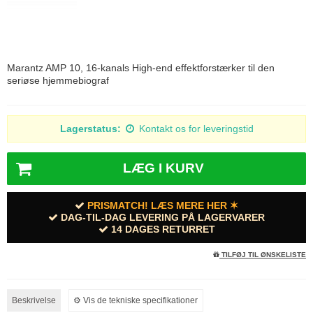
Marantz AMP 10, 16-kanals High-end effektforstærker til den
seriøse hjemmebiograf
Lagerstatus:
Kontakt os for leveringstid
LÆG I KURV
PRISMATCH! LÆS MERE HER ✶
DAG-TIL-DAG LEVERING PÅ LAGERVARER
14 DAGES RETURRET
TILFØJ TIL ØNSKELISTE
Beskrivelse
⚙︎ Vis de tekniske specifikationer