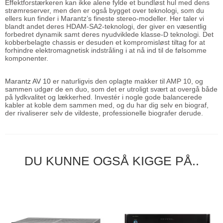
Effektforstærkeren kan ikke alene fylde et bundløst hul med dens
strømreserver, men den er også bygget over teknologi, som du
ellers kun finder i Marantz’s fineste stereo-modeller. Her taler vi
blandt andet deres HDAM-SA2-teknologi, der giver en væsentlig
forbedret dynamik samt deres nyudviklede klasse-D teknologi. Det
kobberbelagte chassis er desuden et kompromisløst tiltag for at
forhindre elektromagnetisk indstråling i at nå ind til de følsomme
komponenter.
Marantz AV 10
er naturligvis den oplagte makker til AMP 10, og
sammen udgør de en duo, som det er utroligt svært at overgå både
på lydkvalitet og lækkerhed. Investér i nogle gode balancerede
kabler at koble dem sammen med, og du har dig selv en biograf,
der rivaliserer selv de vildeste, professionelle biografer derude.
DU KUNNE OGSÅ KIGGE PÅ..