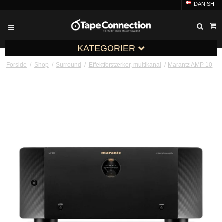
DANISH
KATEGORIER
Forside
/
Shop
/
Surround
/
Effektforstærker, multikanal
/
Marantz AMP 10