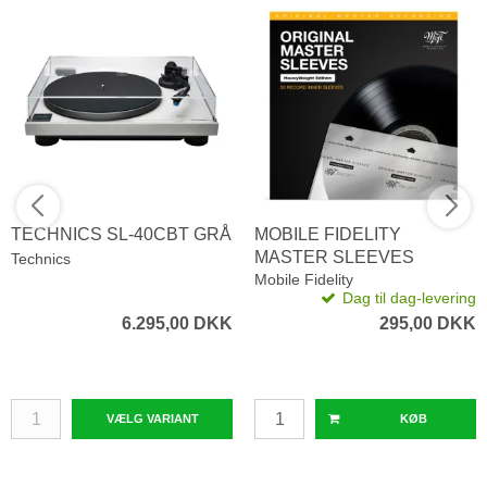
TECHNICS SL-40CBT GRÅ
MOBILE FIDELITY
MASTER SLEEVES
Technics
HEAVYWEIGHT
Mobile Fidelity
Dag til dag-levering
6.295,00 DKK
295,00 DKK
VÆLG VARIANT
KØB