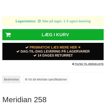
Lagerstatus:
Ikke på lager, 1-3 ugers levering
LÆG I KURV
PRISMATCH! LÆS MERE HER ✶
DAG-TIL-DAG LEVERING PÅ LAGERVARER
14 DAGES RETURRET
TILFØJ TIL ØNSKELISTE
Beskrivelse
⚙︎ Vis de tekniske specifikationer
Meridian 258