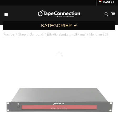
DANISH
KATEGORIER
Forside
/
Shop
/
Surround
/
Effektforstærker, multikanal
/
Meridian 258