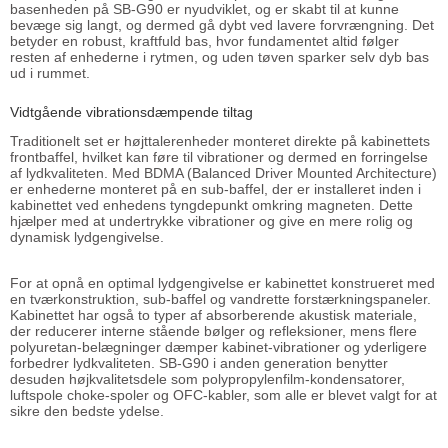
basenheden på SB-G90 er nyudviklet, og er skabt til at kunne
bevæge sig langt, og dermed gå dybt ved lavere forvrængning. Det
betyder en robust, kraftfuld bas, hvor fundamentet altid følger
resten af enhederne i rytmen, og uden tøven sparker selv dyb bas
ud i rummet.
Vidtgående vibrationsdæmpende tiltag
Traditionelt set er højttalerenheder monteret direkte på kabinettets
frontbaffel, hvilket kan føre til vibrationer og dermed en forringelse
af lydkvaliteten. Med BDMA (Balanced Driver Mounted Architecture)
er enhederne monteret på en sub-baffel, der er installeret inden i
kabinettet ved enhedens tyngdepunkt omkring magneten. Dette
hjælper med at undertrykke vibrationer og give en mere rolig og
dynamisk lydgengivelse.
For at opnå en optimal lydgengivelse er kabinettet konstrueret med
en tværkonstruktion, sub-baffel og vandrette forstærkningspaneler.
Kabinettet har også to typer af absorberende akustisk materiale,
der reducerer interne stående bølger og refleksioner, mens flere
polyuretan-belægninger dæmper kabinet-vibrationer og yderligere
forbedrer lydkvaliteten. SB-G90 i anden generation benytter
desuden højkvalitetsdele som polypropylenfilm-kondensatorer,
luftspole choke-spoler og OFC-kabler, som alle er blevet valgt for at
sikre den bedste ydelse.