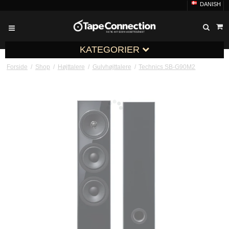
DANISH
KATEGORIER
Forside
/
Shop
/
Højttalere
/
Gulvhøjttalere
/
Technics SB-G90M2