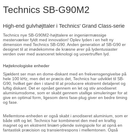
Technics SB-G90M2
High-end gulvhøjttaler i Technics' Grand Class-serie
Technics nye SB-G90M2-højttalere er ingeniørmæssige
mesterværker fyldt med innovation! Oplev lyden i en helt ny
dimension med Technics SB-G90. Anden generation af SB-G90 er
designet til at imødekomme de kræsne ører på lydentusiaster
verden over med avanceret teknologi og uovertruffen lyd.
Højteknologiske enheder
Sjældent ser man en dome-diskant med en frekvensgengivelse på
hele 100 kHz, men det er præcis det, Technics har udviklet til SB-
G90, hvilket gør den i stand til at producere ekstremt detaljeret og
luftig diskant. Det er opnået gennem en let og stiv anodiseret
aluminiumsdome, som er skabt gennem utallige simuleringer for at
give en optimal form, ligesom dens fase-plug giver en bedre timing
og fase.
Mellemtone-enheden er også skabt i anodiseret aluminium, som er
både stift og let. Technics har kombineret den med en kraftig
magnet og en ekstremt liniært-ydende svingspole for at opnå en
fantastisk præcision og transientrespons i mellemtonen. Også