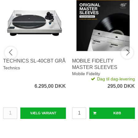
TECHNICS SL-40CBT GRÅ
MOBILE FIDELITY
MASTER SLEEVES
Technics
HEAVYWEIGHT
Mobile Fidelity
Dag til dag-levering
6.295,00 DKK
295,00 DKK
VÆLG VARIANT
KØB