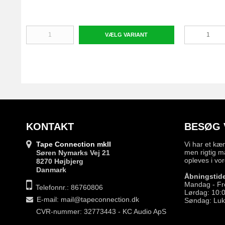
VÆLG VARIANT
KONTAKT
BESØG 
Tape Connection mkII
Vi har et kæ
men rigtig m
Søren Nymarks Vej 21
opleves i vor
8270 Højbjerg
Danmark
Åbningstide
Mandag - Fr
Telefonnr.: 86760806
Lørdag: 10:0
E-mail
:
mail@tapeconnection.dk
Søndag: Luk
CVR-nummer: 32773443 - KC Audio ApS