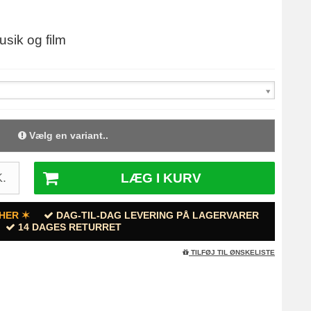
usik og film
Vælg en variant..
LÆG I KURV
.
HER ✶
DAG-TIL-DAG LEVERING PÅ LAGERVARER
14 DAGES RETURRET
TILFØJ TIL ØNSKELISTE