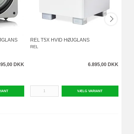
ØJGLANS
REL T5X HVID HØJGLANS
SVS
REL
SVS
295,00 DKK
6.895,00 DKK
RIANT
VÆLG VARIANT