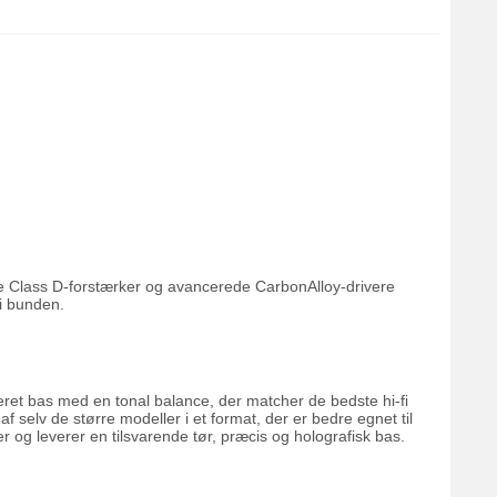
re Class D-forstærker og avancerede CarbonAlloy-drivere
i bunden.
uleret bas med en tonal balance, der matcher de bedste hi-fi
 selv de større modeller i et format, der er bedre egnet til
g leverer en tilsvarende tør, præcis og holografisk bas.