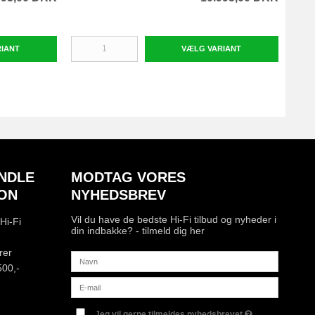
RIANT
VÆLG VARIANT
NDLE
MODTAG VORES
ON
NYHEDSBREV
Vil du have de bedste Hi-Fi tilbud og nyheder i
Hi-Fi
din indbakke? - tilmeld dig her
rer
500,-
Jeg vil gerne tilmeldes nyhedsbrevet