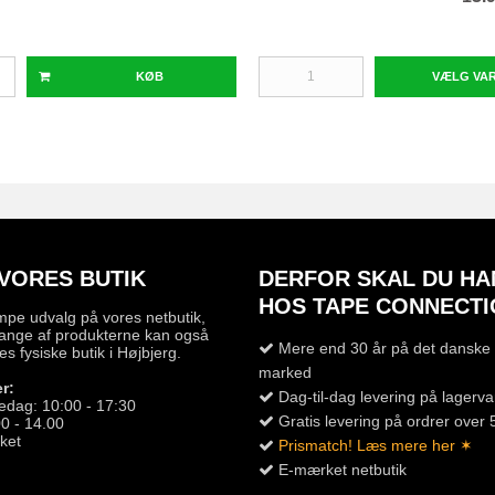
KØB
VÆLG VA
VORES BUTIK
DERFOR SKAL DU HA
HOS TAPE CONNECTI
mpe udvalg på vores netbutik,
ange af produkterne kan også
Mere end 30 år på det danske 
es fysiske butik i Højbjerg.
marked
r:
Dag-til-dag levering på lagerva
edag: 10:00 - 17:30
Gratis levering på ordrer over 
0 - 14.00
ket
Prismatch! Læs mere her ✶
E-mærket netbutik