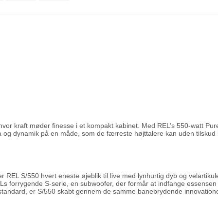
 hvor kraft møder finesse i et kompakt kabinet. Med REL’s 550-watt Pu
a og dynamik på en måde, som de færreste højttalere kan uden tilskud 
er REL S/550 hvert eneste øjeblik til live med lynhurtig dyb og velartik
Ls forrygende S-serie, en subwoofer, der formår at indfange essensen af
 standard, er S/550 skabt gennem de samme banebrydende innovationer o