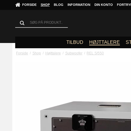
FORSIDE
SHOP
BLOG
INFORMATION
DIN KONTO
FORTRY
TILBUD
HØJTTALERE
S
Forside
/
Shop
/
Højttalere
/
Subwoofer
/
REL S/550