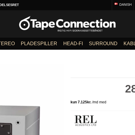
DANISH
DELSESRET
TEREO
PLADESPILLER
HEAD-FI
SURROUND
KAB
2