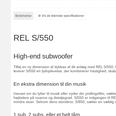
Beskrivelse
⚙︎ Vis de tekniske specifikationer
REL S/550
High-end subwoofer
Tilføj en ny dimension af dybbas af dit anlæg med REL S/550,
leverer S/550 en lydoplevelse, der kombinerer hastighed, skal
En ekstra dimension til din musik
Uanset om du lytter til musik eller nyder din yndlingsfilm, vækk
højttalere på nuance og detaljegrad. S/550 er indgangen til RE
mindre stuer. Selvom dens storebror, S/850, sætter en vældig
1 sub, 2 subs, eller et helt tårn