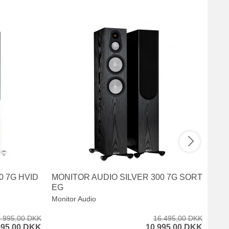
0 7G HVID
MONITOR AUDIO SILVER 300 7G SORT
MOB
EG
HE
Monitor Audio
Mobil
.995,00 DKK
16.495,00 DKK
995,00 DKK
10.995,00 DKK