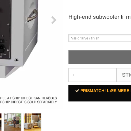
High-end subwoofer til m
Vælg farve / finish
STK
PRISMATCH! LÆS MERE 