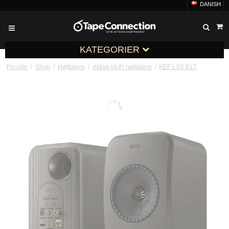
DANISH
KATEGORIER
Forside
/
Shop
/
Højttalere
/
Aktive Hi-Fi højttalere
/
KEF LSX II LT