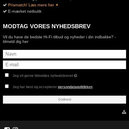
Prismatch! Læs mere her ✶
E-mærket netbutik
MODTAG VORES NYHEDSBREV
Vil du have de bedste Hi-Fi tilbud og nyheder i din indbakke? -
tilmeld dig her
Jeg vil gerne tilmeldes nyhedsbrevet
Jeg har læst og accepterer
persondatapolitikken
Godkend