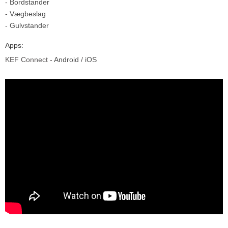
-
Bordstander
-
Vægbeslag
-
Gulvstander
Apps:
KEF Connect -
Android
/
iOS