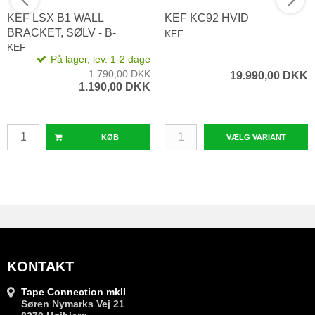
KEF LSX B1 WALL
KEF KC92 HVID
BRACKET, SØLV - B-
KEF
STOCK
KEF
På lager, lev. 1-2 dage
1.790,00 DKK
19.990,00 DKK
1.190,00 DKK
KØB
VÆLG VARIANT
KONTAKT
Tape Connection mkII
Søren Nymarks Vej 21