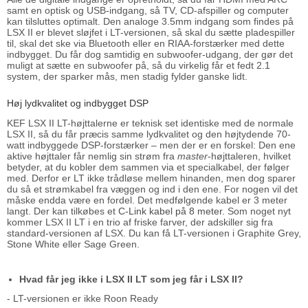
samt en optisk og USB-indgang, så TV, CD-afspiller og computer
kan tilsluttes optimalt. Den analoge 3.5mm indgang som findes på
LSX II er blevet sløjfet i LT-versionen, så skal du sætte pladespiller
til, skal det ske via Bluetooth eller en RIAA-forstærker med dette
indbygget. Du får dog samtidig en subwoofer-udgang, der gør det
muligt at sætte en subwoofer på, så du virkelig får et fedt 2.1
system, der sparker mås, men stadig fylder ganske lidt.
Høj lydkvalitet og indbygget DSP
KEF LSX II LT-højttalerne er teknisk set identiske med de normale
LSX II, så du får præcis samme lydkvalitet og den højtydende 70-
watt indbyggede DSP-forstærker – men der er en forskel: Den ene
aktive højttaler får nemlig sin strøm fra
master
-højttaleren, hvilket
betyder, at du kobler dem sammen via et specialkabel, der følger
med. Derfor er LT ikke trådløse mellem hinanden, men dog sparer
du så et strømkabel fra væggen og ind i den ene. For nogen vil det
måske endda være en fordel. Det medfølgende kabel er 3 meter
langt. Der kan tilkøbes et
C-Link kabel på 8 meter.
Som noget nyt
kommer LSX II LT i en trio af friske farver, der adskiller sig fra
standard-versionen af LSX. Du kan få LT-versionen i Graphite Grey,
Stone White eller Sage Green.
Hvad får jeg ikke i LSX II LT som jeg får i LSX II?
- LT-versionen er ikke Roon Ready