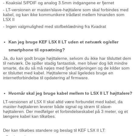
- Koaksial S/PDIF og analog 3.5mm indgangene er fjernet
- LT-versionen er master/slave-højttalere som skal forbindes med
kabel, og kan ikke kommunikere trådløst mellem hinanden som
LSX II
- Ingen valgmulighed med stofbeklædning fra Kvadrat
Kan jeg bruge KEF LSX II LT uden et netværk og/eller
smartphone til opsætning?
Ja, du kan godt bruge højttalerne, selvom du ikke har tilsluttet dem
til netværk. De spiller stadig fantastisk, men bliver dog lidt mindre
smarte, da du så må nøjes med fjernbetjeningen og de kilder som
er tilsluttet med kabel. Højttalerne skal ligeledes bruge en
internetforbindelse til opdatering af firmware.
Hvornår skal jeg bruge kabel mellem to LSX II LT højttalere?
LT-versionen af LSX II skal altid være forbundet med kabel, da
master
-højttaleren leverer både signal og strøm til
slave
-
højttaleren. Der medfølger et forbindelseskabel på 3 meter, og et
længere kabel kan tilkøbes.
Der kan tilkøbes standere og beslag til KEF LSX II LT: