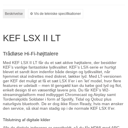
Beskrivelse
⚙︎ Vis de tekniske specifikationer
KEF LSX II LT
Trådløse Hi-Fi-højttalere
Med KEF LSX II LT får du et sæt aktive højttalere, der besidder
KEF’s vanlige fantastiske lydkvalitet. KEF’s LSX-serie er hurtigt
blevet et sandt ikon indenfor både design og lydkvalitet, når
hjemmet skal indrettes med diskret, lækker lyd. Med LT-versionen
gør KEF det muligt at få et sæt LSX II’er i en ’let’ model, hvor flere
features er udeladt – men til gengæld kan du købe god lyd og flot,
enkelt design til en væsentligt lavere pris. Du får KEF’s W2-
streamingplatform med indbygget Chromecast og Airplay samt
Tordenskjolds Soldater i form af Spotify, Tidal og Qobuz plus
naturligvis bluetooth. De er dog ikke Roon Ready, hvis man ønsker
den service, så skal man stadig op i de normale
KEF LSX II
’er.
Tilslutning af digitale kilder
Alle de digitale indgange er opretholdt, så du får HDMI med ARC