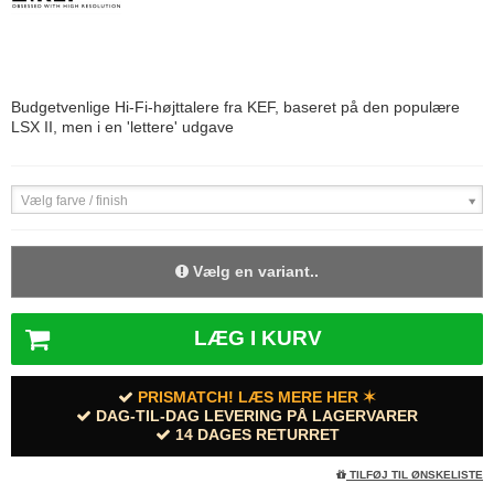
Budgetvenlige Hi-Fi-højttalere fra KEF, baseret på den populære
LSX II, men i en 'lettere' udgave
Vælg farve / finish
Vælg en variant..
LÆG I KURV
PRISMATCH! LÆS MERE HER ✶
DAG-TIL-DAG LEVERING PÅ LAGERVARER
14 DAGES RETURRET
TILFØJ TIL ØNSKELISTE