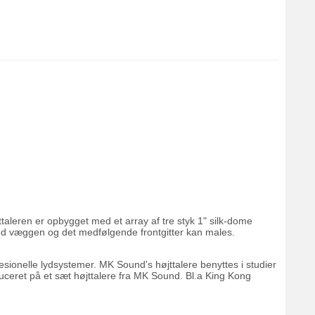
d
jttaleren er opbygget med et array af tre styk 1" silk-dome
 med væggen og det medfølgende frontgitter kan males.
esionelle lydsystemer. MK Sound's højttalere benyttes i studier
duceret på et sæt højttalere fra MK Sound. Bl.a King Kong