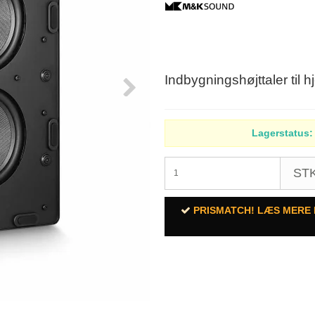
Indbygningshøjttaler til
Lagerstatus:
STK
PRISMATCH! LÆS MERE 