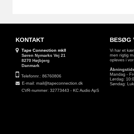
KONTAKT
BESØG 
Tape Connection mkII
Vi har et kæ
men rigtig m
Søren Nymarks Vej 21
opleves i vor
8270 Højbjerg
Danmark
Åbningstide
Mandag - Fr
Telefonnr.: 86760806
Lørdag: 10:0
E-mail
:
mail@tapeconnection.dk
Søndag: Luk
CVR-nummer: 32773443 - KC Audio ApS