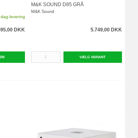
M&K SOUND D85 GRÅ
DYN
M&K Sound
Dyna
l dag-levering
595,00 DKK
5.749,00 DKK
ØB
VÆLG VARIANT