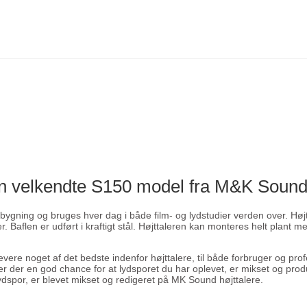
den velkendte S150 model fra M&K Soun
indbygning og bruges hver dag i både film- og lydstudier verden over. Hø
 Baflen er udført i kraftigt stål. Højttaleren kan monteres helt plant
ere noget af det bedste indenfor højttalere, til både forbruger og prof
er der en god chance for at lydsporet du har oplevet, er mikset og pro
dspor, er blevet mikset og redigeret på MK Sound højttalere.