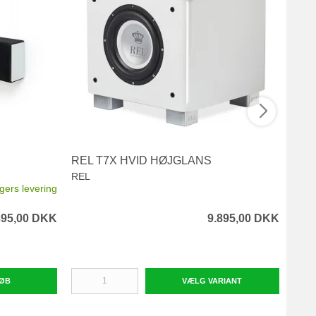
REL T7X HVID HØJGLANS
REL
REL
REL
ugers levering
395,00 DKK
9.895,00 DKK
ØB
VÆLG VARIANT