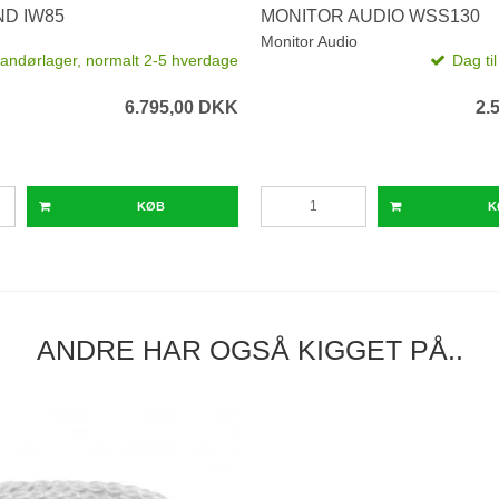
D IW85
MONITOR AUDIO WSS130
Monitor Audio
andørlager, normalt 2-5 hverdage
Dag ti
6.795,00 DKK
2.
KØB
K
ANDRE HAR OGSÅ KIGGET PÅ..