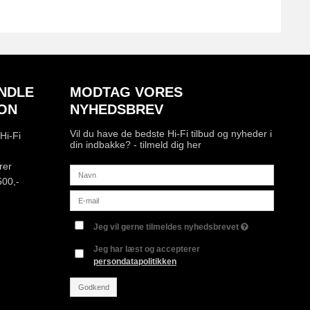
NDLE
MODTAG VORES
ON
NYHEDSBREV
Vil du have de bedste Hi-Fi tilbud og nyheder i
Hi-Fi
din indbakke? - tilmeld dig her
rer
500,-
Jeg vil gerne tilmeldes nyhedsbrevet
Jeg har læst og accepterer
persondatapolitikken
Godkend