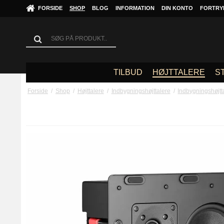
FORSIDE
SHOP
BLOG
INFORMATION
DIN KONTO
FORTRY
TILBUD
HØJTTALERE
S
Forside
/
Shop
/
Højttalere
/
Indbygningshøjttalere
/
Indbygningshøjtta