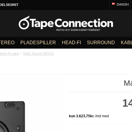
DANISH
DELSESRET
TEREO
PLADESPILLER
HEAD-FI
SURROUND
KAB
lere til væg
/
M&K Sound IW150
M
1