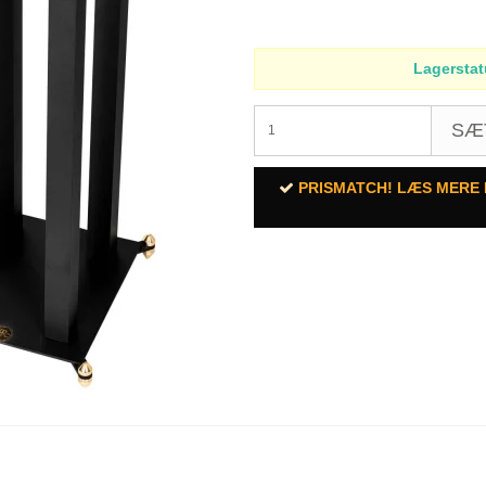
Lagerstat
SÆ
PRISMATCH! LÆS MERE 