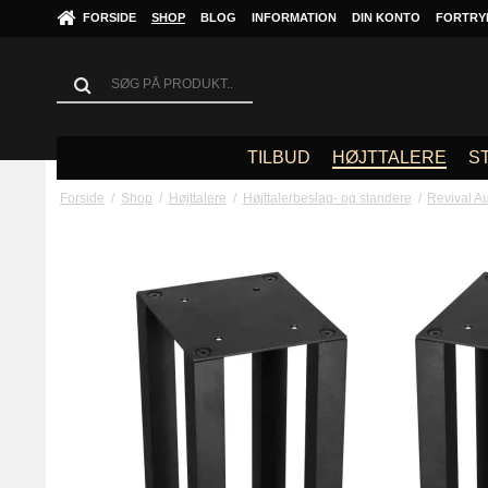
FORSIDE
SHOP
BLOG
INFORMATION
DIN KONTO
FORTRY
TILBUD
HØJTTALERE
S
Forside
/
Shop
/
Højttalere
/
Højttalerbeslag- og standere
/
Revival A