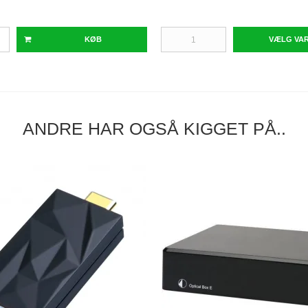
KØB
VÆLG VA
ANDRE HAR OGSÅ KIGGET PÅ..