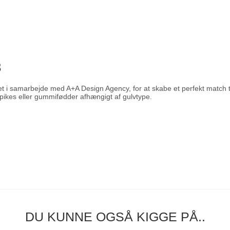
3
t i samarbejde med A+A Design Agency, for at skabe et perfekt match til d
 spikes eller gummifødder afhængigt af gulvtype.
DU KUNNE OGSÅ KIGGE PÅ..