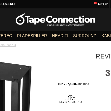
DANISH
DELSESRET
TEREO
PLADESPILLER
HEAD-FI
SURROUND
KAB
udio Stand 3
REVI
3