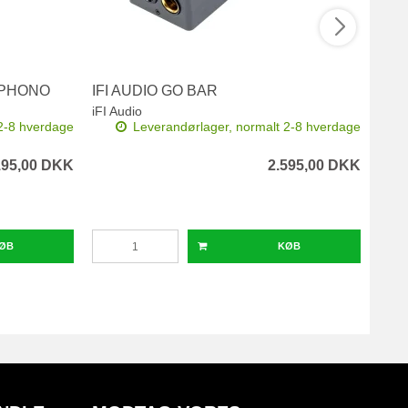
 PHONO
IFI AUDIO GO BAR
PRO
iFI Audio
Pro-
2-8 hverdage
Leverandørlager, normalt 2-8 hverdage
195,00 DKK
2.595,00 DKK
ØB
KØB