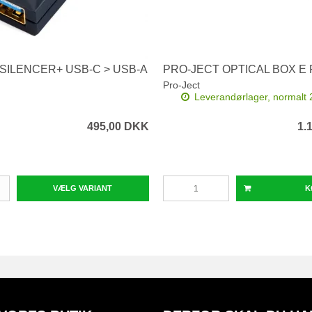
 ISILENCER+ USB-C > USB-A
PRO-JECT OPTICAL BOX E
Pro-Ject
Leverandørlager, normalt 
495,00 DKK
1.
VÆLG VARIANT
K