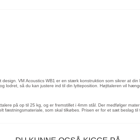
onelt design. VM Acoustics WB1 er en stærk konstruktion som sikrer at d
 og lodret, så du kan justere ind til din lytteposition. Højttaleren vil 
talere på op til 25 kg, og er fremstillet i 4mm stål. Der medfølger mate
 fæstningsmateriale, som skal tilkøbes. Prisen er for et sæt beslag til t
DU KUNNE OGSÅ KIGGE PÅ..