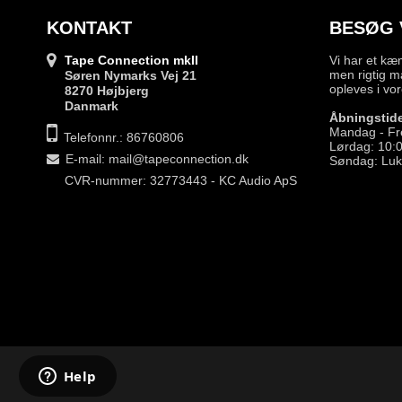
KONTAKT
BESØG 
Tape Connection mkII
Vi har et kæ
men rigtig m
Søren Nymarks Vej 21
opleves i vor
8270 Højbjerg
Danmark
Åbningstide
Mandag - Fr
Telefonnr.: 86760806
Lørdag: 10:0
E-mail
:
mail@tapeconnection.dk
Søndag: Luk
CVR-nummer: 32773443 - KC Audio ApS