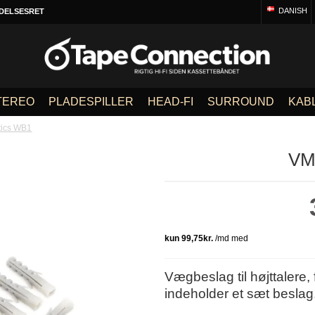
DANISH
DELSESRET
TEREO
PLADESPILLER
HEAD-FI
SURROUND
KAB
tics WB1
VM
Vægbeslag til højttalere, 
indeholder et sæt beslag, 