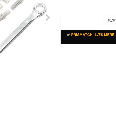
SÆ
PRISMATCH! LÆS MERE 