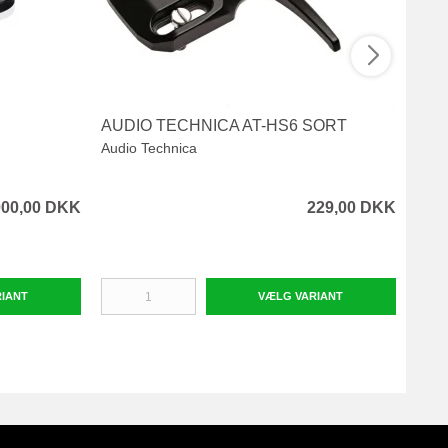
AUDIO TECHNICA AT-HS6 SORT
MON
Audio Technica
Moni
000,00 DKK
229,00 DKK
RIANT
VÆLG VARIANT