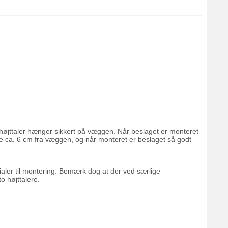
in højttaler hænger sikkert på væggen. Når beslaget er monteret
hænge ca. 6 cm fra væggen, og når monteret er beslaget så godt
rialer til montering. Bemærk dog at der ved særlige
o højttalere.