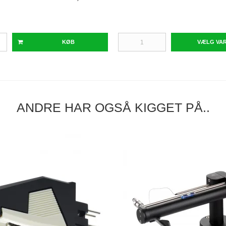
KØB
VÆLG VA
ANDRE HAR OGSÅ KIGGET PÅ..