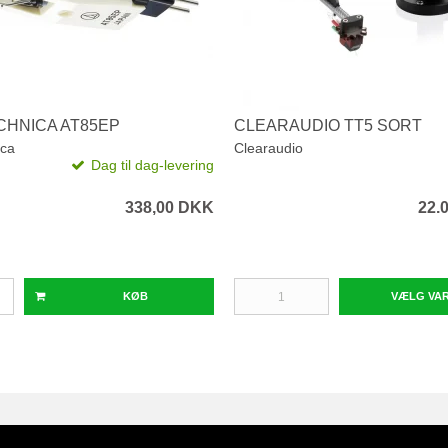
CHNICA AT85EP
CLEARAUDIO TT5 SORT
ica
Clearaudio
Dag til dag-levering
338,00 DKK
22.
KØB
VÆLG VA