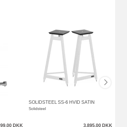
SOLIDSTEEL SS-6 HVID SATIN
SOL
Solidsteel
Solid
099,00 DKK
3.895,00 DKK