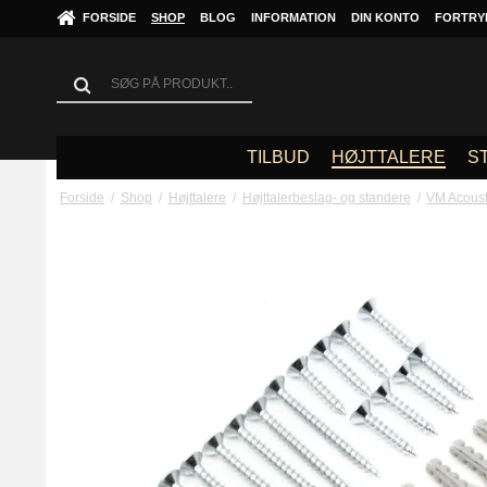
FORSIDE
SHOP
BLOG
INFORMATION
DIN KONTO
FORTRY
TILBUD
HØJTTALERE
S
Forside
/
Shop
/
Højttalere
/
Højttalerbeslag- og standere
/
VM Acous