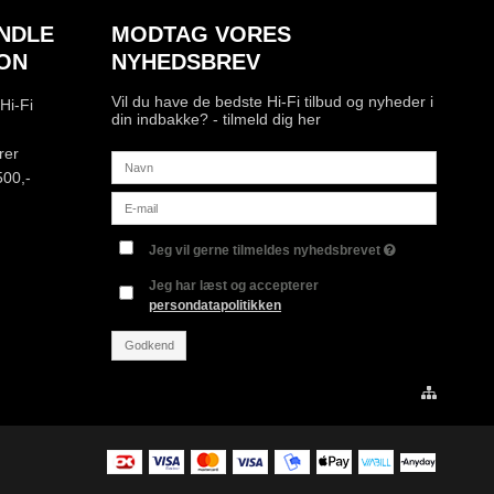
NDLE
MODTAG VORES
ON
NYHEDSBREV
Vil du have de bedste Hi-Fi tilbud og nyheder i
Hi-Fi
din indbakke? - tilmeld dig her
rer
500,-
Jeg vil gerne tilmeldes nyhedsbrevet
Jeg har læst og accepterer
persondatapolitikken
Godkend