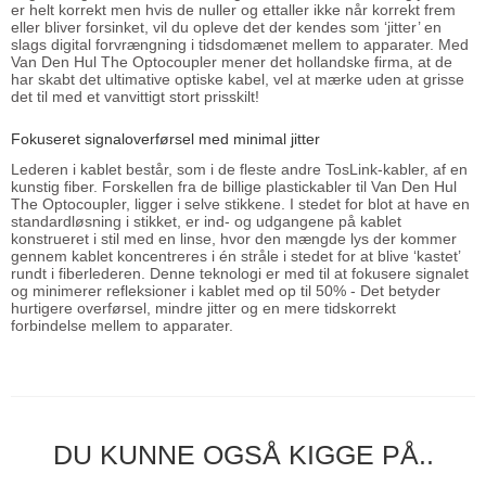
er helt korrekt men hvis de nuller og ettaller ikke når korrekt frem
eller bliver forsinket, vil du opleve det der kendes som ‘jitter’ en
slags digital forvrængning i tidsdomænet mellem to apparater. Med
Van Den Hul The Optocoupler mener det hollandske firma, at de
har skabt det ultimative optiske kabel, vel at mærke uden at grisse
det til med et vanvittigt stort prisskilt!
Fokuseret signaloverførsel med minimal jitter
Lederen i kablet består, som i de fleste andre TosLink-kabler, af en
kunstig fiber. Forskellen fra de billige plastickabler til Van Den Hul
The Optocoupler, ligger i selve stikkene. I stedet for blot at have en
standardløsning i stikket, er ind- og udgangene på kablet
konstrueret i stil med en linse, hvor den mængde lys der kommer
gennem kablet koncentreres i én stråle i stedet for at blive ‘kastet’
rundt i fiberlederen. Denne teknologi er med til at fokusere signalet
og minimerer refleksioner i kablet med op til 50% - Det betyder
hurtigere overførsel, mindre jitter og en mere tidskorrekt
forbindelse mellem to apparater.
DU KUNNE OGSÅ KIGGE PÅ..