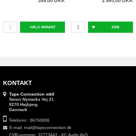
349,00 DKK
2.995,00 DKK
VÆLG VARIANT
KØB
KONTAKT
Tape Connection mkII
Søren Nymarks Vej 21
8270 Højbjerg
Danmark
Telefonnr.: 86760806
E-mail
:
mail@tapeconnection.dk
CVR-nummer: 32773443 - KC Audio ApS