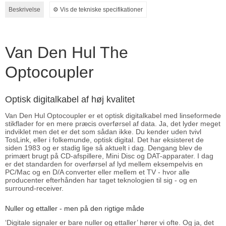
Beskrivelse
⚙︎ Vis de tekniske specifikationer
Van Den Hul The
Optocoupler
Optisk digitalkabel af høj kvalitet
Van Den Hul Optocoupler er et optisk digitalkabel med linseformede
stikflader for en mere præcis overførsel af data. Ja, det lyder meget
indviklet men det er det som sådan ikke. Du kender uden tvivl
TosLink, eller i folkemunde, optisk digital. Det har eksisteret de
siden 1983 og er stadig lige så aktuelt i dag. Dengang blev de
primært brugt på CD-afspillere, Mini Disc og DAT-apparater. I dag
er det standarden for overførsel af lyd mellem eksempelvis en
PC/Mac og en D/A converter eller mellem et TV - hvor alle
producenter efterhånden har taget teknologien til sig - og en
surround-receiver.
Nuller og ettaller - men på den rigtige måde
‘Digitale signaler er bare nuller og ettaller’ hører vi ofte. Og ja, det