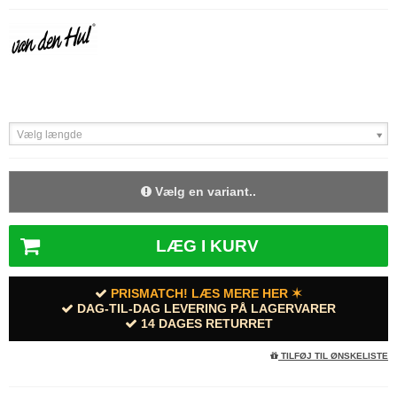
Vælg længde
Vælg en variant..
LÆG I KURV
PRISMATCH! LÆS MERE HER ✶
DAG-TIL-DAG LEVERING PÅ LAGERVARER
14 DAGES RETURRET
TILFØJ TIL ØNSKELISTE