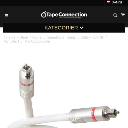
DANISH
KATEGORIER
Forside
/
Shop
/
Kabler
/
Signalkabel, digital
/
Optisk - S/PDIF
/
Van Den Hul The Optocoupler