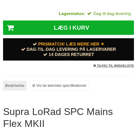
Lagerstatus:
Dag til dag-levering
LÆG I KURV
PRISMATCH! LÆS MERE HER ✶
DAG-TIL-DAG LEVERING PÅ LAGERVARER
14 DAGES RETURRET
TILFØJ TIL ØNSKELISTE
Beskrivelse
⚙︎ Vis de tekniske specifikationer
Supra LoRad SPC Mains
Flex MKII