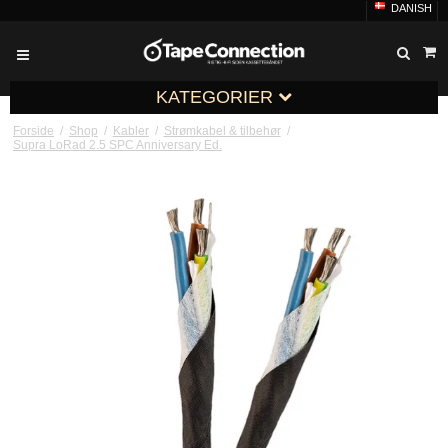
DANISH
KATEGORIER
Forside
/
Shop
/
Kabler
/
Strømkabel & tilbehør
/
Supra LoRad 2.5 SPC Anniversary Ed.