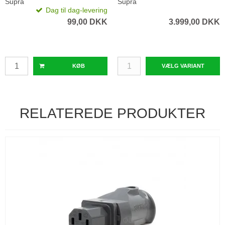
Supra
EU/SP MK3 (6 UDTAG, 16
Supra
Dag til dag-levering
AMP.)
99,00 DKK
3.999,00 DKK
KØB
VÆLG VARIANT
RELATEREDE PRODUKTER