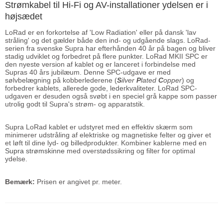
Strømkabel til Hi-Fi og AV-installationer ydelsen er i
højsædet
LoRad er en forkortelse af 'Low Radiation' eller på dansk 'lav
stråling' og det gælder både den ind- og udgående slags. LoRad-
serien fra svenske Supra har efterhånden 40 år på bagen og bliver
stadig udviklet og forbedret på flere punkter. LoRad MKII SPC er
den nyeste version af kablet og er lanceret i forbindelse med
Supras 40 års jubilæum. Denne SPC-udgave er med
sølvbelægning på kobberlederene (
S
ilver
P
lated
C
opper
) og
forbedrer kablets, allerede gode, lederkvaliteter. LoRad SPC-
udgaven er desuden også svøbt i en speciel grå kappe som passer
utrolig godt til Supra's strøm- og apparatstik.
Supra LoRad kablet er udstyret med en effektiv skærm som
minimerer udstråling af elektriske og magnetiske felter og giver et
et løft til dine lyd- og billedprodukter. Kombiner kablerne med en
Supra strømskinne
med overstødssikring og filter for optimal
ydelse.
Bemærk:
Prisen er angivet pr. meter.