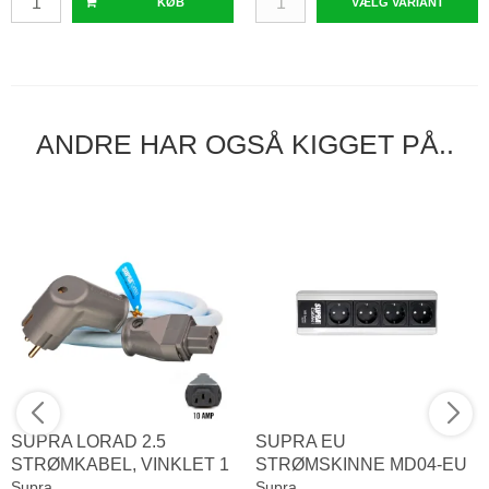
KØB
VÆLG VARIANT
ANDRE HAR OGSÅ KIGGET PÅ..
SUPRA LORAD 2.5
SUPRA EU
STRØMKABEL, VINKLET 1
STRØMSKINNE MD04-EU
METER
Supra
MK3 (4 UDTAG, 10 AMP.)
Supra