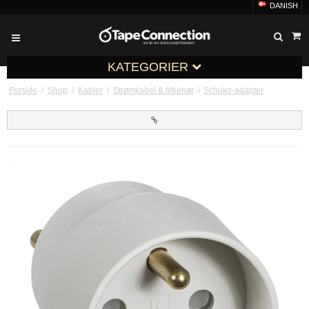
DANISH
KATEGORIER
Forside
/
Shop
/
Kabler
/
Strømkabel & tilbehør
/
Schuko-adapter