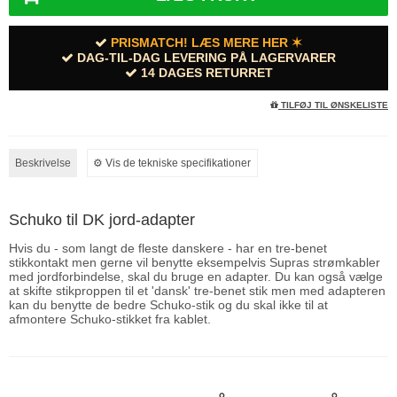
PRISMATCH! LÆS MERE HER ✶
DAG-TIL-DAG LEVERING PÅ LAGERVARER
14 DAGES RETURRET
TILFØJ TIL ØNSKELISTE
Beskrivelse
⚙︎ Vis de tekniske specifikationer
Schuko til DK jord-adapter
Hvis du - som langt de fleste danskere - har en tre-benet
stikkontakt men gerne vil benytte eksempelvis Supras strømkabler
med jordforbindelse, skal du bruge en adapter. Du kan også vælge
at skifte stikproppen til et 'dansk' tre-benet stik men med adapteren
kan du benytte de bedre Schuko-stik og du skal ikke til at
afmontere Schuko-stikket fra kablet.