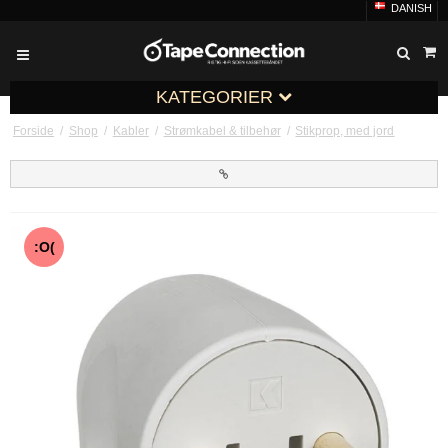
DANISH
KATEGORIER
Forside
/
Shop
/
Kabler
/
Strømkabel & tilbehør
/
Stikprop, med jord
:O(