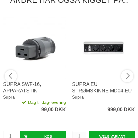
ANDRE HAR OGSÅ KIGGET PÅ..
SUPRA SWF-16,
SUPRA EU
APPARATSTIK
STRØMSKINNE MD04-EU
Supra
MK3 (4 UDTAG, 10 AMP.)
Supra
Dag til dag-levering
99,00 DKK
999,00 DKK
KØB
VÆLG VARIANT