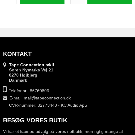
KONTAKT
Tape Connection mkII
Søren Nymarks Vej 21
8270 Højbjerg
Danmark
Telefonnr.: 86760806
E-mail
:
mail@tapeconnection.dk
CVR-nummer: 32773443 - KC Audio ApS
BESØG VORES BUTIK
Vi har et kæmpe udvalg på vores netbutik, men rigtig mange af