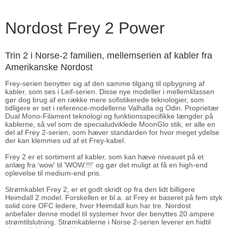
Nordost Frey 2 Power
Trin 2 i Norse-2 familien, mellemserien af kabler fra
Amerikanske Nordost
Frey-serien benytter sig af den samme tilgang til opbygning af
kabler, som ses i Leif-serien. Disse nye modeller i mellemklassen
gør dog brug af en række mere sofistikerede teknologier, som
tidligere er set i reference-modellerne Valhalla og Odin. Proprietær
Dual Mono-Filament teknologi og funktionsspecifikke længder på
kablerne, så vel som de specialudviklede MoonGlo stik, er alle en
del af Frey 2-serien, som hæver standarden for hvor meget ydelse
der kan klemmes ud af et Frey-kabel.
Frey 2 er et sortiment af kabler, som kan hæve niveauet på et
anlæg fra 'wow' til 'WOW.!!!' og gør det muligt at få en high-end
oplevelse til medium-end pris.
Strømkablet Frey 2, er et godt skridt op fra den lidt billigere
Heimdall 2 model. Forskellen er bl.a. at Frey er baseret på fem styk
solid core OFC ledere, hvor Heimdall kun har tre. Nordost
anbefaler denne model til systemer hvor der benyttes 20 ampere
strømtilslutning. Strømkablerne i Norse 2-serien leverer en hidtil