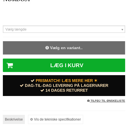
Vælg længde
Vælg en variant..
LÆG I KURV
PRISMATCH! LÆS MERE HER ✶
DAG-TIL-DAG LEVERING PÅ LAGERVARER
14 DAGES RETURRET
TILFØJ TIL ØNSKELISTE
Beskrivelse
⚙︎ Vis de tekniske specifikationer