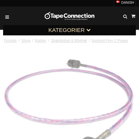
DANISH
KATEGORIER
Forside
/
Shop
/
Kabler
/
Strømkabel & tilbehør
/
Nordost Frey 2 Power