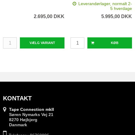
Leverandørlager, normalt 2-
5 hverdage
2.695,00 DKK
5.995,00 DKK
VÆLG VARIANT
KØB
KONTAKT
Tape Connection mkII
Søren Nymarks Vej 21
8270 Højbjerg
Danmark