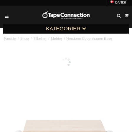
DANISH
KATEGORIER
Forside
/
Shop
/
Tilbehør
/
Møbler
/
Norstone Copenhagen Base