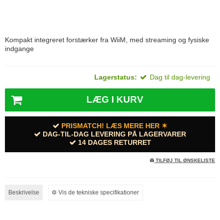
Kompakt integreret forstærker fra WiiM, med streaming og fysiske
indgange
Lagerstatus:
Dag til dag-levering
LÆG I KURV
PRISMATCH! LÆS MERE HER ✶
DAG-TIL-DAG LEVERING PÅ LAGERVARER
14 DAGES RETURRET
TILFØJ TIL ØNSKELISTE
Beskrivelse
⚙︎ Vis de tekniske specifikationer