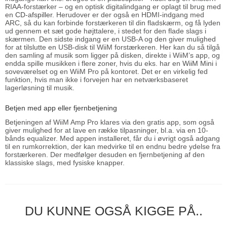
RIAA-forstærker – og en optisk digitalindgang er oplagt til brug med
en
CD-afspiller
. Herudover er der også en HDMI-indgang med
ARC, så du kan forbinde forstærkeren til din fladskærm, og få lyden
ud gennem et sæt gode højttalere, i stedet for den flade slags i
skærmen. Den sidste indgang er en USB-A og den giver mulighed
for at tilslutte en USB-disk til WiiM forstærkeren. Her kan du så tilgå
den samling af musik som ligger på disken, direkte i WiiM’s app, og
endda spille musikken i flere zoner, hvis du eks. har en
WiiM Mini
i
soveværelset og en WiiM Pro på kontoret. Det er en virkelig fed
funktion, hvis man ikke i forvejen har en netværksbaseret
lagerløsning til musik.
Betjen med app eller fjernbetjening
Betjeningen af WiiM Amp Pro klares via den gratis app, som også
giver mulighed for at lave en række tilpasninger, bl.a. via en 10-
bånds equalizer. Med appen installeret, får du i øvrigt også adgang
til en rumkorrektion, der kan medvirke til en endnu bedre ydelse fra
forstærkeren. Der medfølger desuden en fjernbetjening af den
klassiske slags, med fysiske knapper.
DU KUNNE OGSÅ KIGGE PÅ..