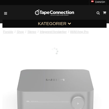
DANISH
KATEGORIER
Forside
/
Shop
/
Stereo
/
Integreret forstærker
/
WiiM Amp Pro