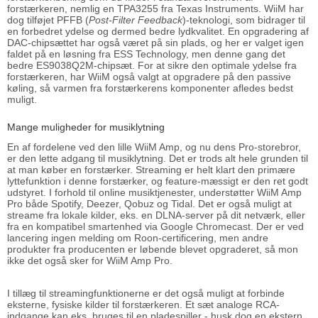
forstærkeren, nemlig en TPA3255 fra Texas Instruments. WiiM har
dog tilføjet PFFB (
Post-Filter Feedback
)-teknologi, som bidrager til
en forbedret ydelse og dermed bedre lydkvalitet. En opgradering af
DAC-chipsættet har også været på sin plads, og her er valget igen
faldet på en løsning fra ESS Technology, men denne gang det
bedre ES9038Q2M-chipsæt. For at sikre den optimale ydelse fra
forstærkeren, har WiiM også valgt at opgradere på den passive
køling, så varmen fra forstærkerens komponenter afledes bedst
muligt.
Mange muligheder for musiklytning
En af fordelene ved den lille WiiM Amp, og nu dens Pro-storebror,
er den lette adgang til musiklytning. Det er trods alt hele grunden til
at man køber en forstærker. Streaming er helt klart den primære
lyttefunktion i denne forstærker, og feature-mæssigt er den ret godt
udstyret. I forhold til online musiktjenester, understøtter WiiM Amp
Pro både Spotify, Deezer, Qobuz og Tidal. Det er også muligt at
streame fra lokale kilder, eks. en DLNA-server på dit netværk, eller
fra en kompatibel smartenhed via Google Chromecast. Der er ved
lancering ingen melding om Roon-certificering, men andre
produkter fra producenten er løbende blevet opgraderet, så mon
ikke det også sker for WiiM Amp Pro.
I tillæg til streamingfunktionerne er det også muligt at forbinde
eksterne, fysiske kilder til forstærkeren. Et sæt analoge RCA-
indgange kan eks. bruges til en pladespiller - husk dog en ekstern