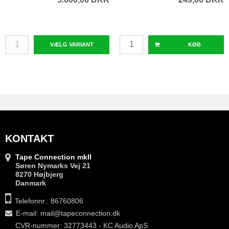
VÆLG VARIANT
KØB
KONTAKT
Tape Connection mkII
Søren Nymarks Vej 21
8270 Højbjerg
Danmark
Telefonnr.: 86760806
E-mail
:
mail@tapeconnection.dk
CVR-nummer: 32773443 - KC Audio ApS