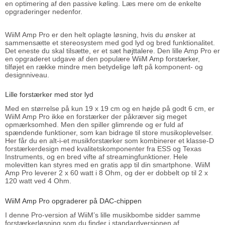
en optimering af den passive køling. Læs mere om de enkelte
opgraderinger nedenfor.
WiiM Amp Pro er den helt oplagte løsning, hvis du ønsker at
sammensætte et stereosystem med god lyd og bred funktionalitet.
Det eneste du skal tilsætte, er et sæt
højttalere
. Den lille Amp Pro er
en opgraderet udgave af den populære
WiiM Amp forstærker
,
tilføjet en række mindre men betydelige løft på komponent- og
designniveau.
Lille forstærker med stor lyd
Med en størrelse på kun 19 x 19 cm og en højde på godt 6 cm, er
WiiM Amp Pro ikke en forstærker der påkræver sig meget
opmærksomhed. Men den spiller glimrende og er fuld af
spændende funktioner, som kan bidrage til store musikoplevelser.
Her får du en alt-i-et musikforstærker som kombinerer et klasse-D
forstærkerdesign med kvalitetskomponenter fra ESS og Texas
Instruments, og en bred vifte af streamingfunktioner. Hele
molevitten kan styres med en gratis app til din smartphone. WiiM
Amp Pro leverer 2 x 60 watt i 8 Ohm, og der er dobbelt op til 2 x
120 watt ved 4 Ohm.
WiiM Amp Pro opgraderer på DAC-chippen
I denne Pro-version af WiiM’s lille musikbombe sidder samme
forstærkerløsning som du finder i standardversionen af