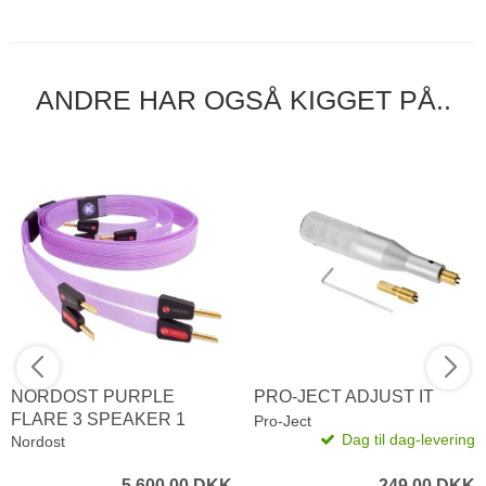
ANDRE HAR OGSÅ KIGGET PÅ..
NORDOST PURPLE
PRO-JECT ADJUST IT
FLARE 3 SPEAKER 1
Pro-Ject
Dag til dag-levering
METER
Nordost
5.600,00 DKK
249,00 DKK