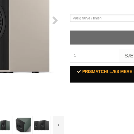
Vælg farve / finish
SÆ
PRISMATCH! LÆS MERE 