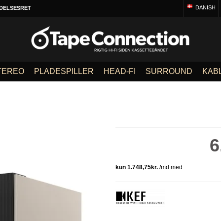
DANISH
DELSESRET
TEREO
PLADESPILLER
HEAD-FI
SURROUND
KAB
6