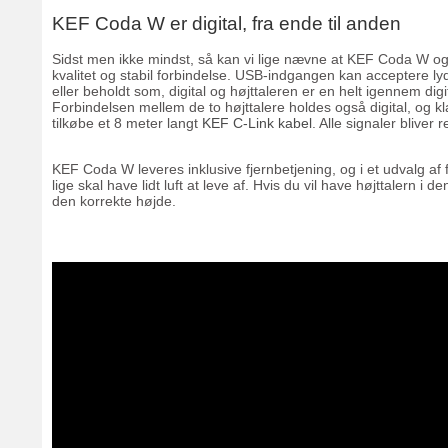
KEF Coda W er digital, fra ende til anden
Sidst men ikke mindst, så kan vi lige nævne at KEF Coda W også 
kvalitet og stabil forbindelse. USB-indgangen kan acceptere lyd i
eller beholdt som, digital og højttaleren er en helt igennem di
Forbindelsen mellem de to højttalere holdes også digital, og 
tilkøbe et 8 meter langt
KEF C-Link kabel
. Alle signaler bliver 
KEF Coda W leveres inklusive fjernbetjening, og i et udvalg a
lige skal have lidt luft at leve af. Hvis du vil have højttalern
den korrekte højde.