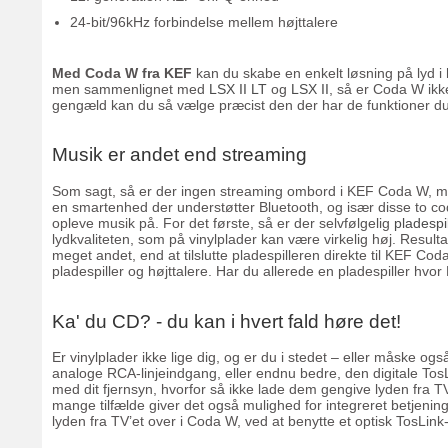
24-bit/96kHz forbindelse mellem højttalere
Med Coda W fra KEF
kan du skabe en enkelt løsning på lyd i h
men sammenlignet med
LSX II LT
og
LSX II
, så er Coda W ikke
gengæld kan du så vælge præcist den der har de funktioner du
Musik er andet end streaming
Som sagt, så er der ingen streaming ombord i KEF Coda W, men 
en smartenhed der understøtter Bluetooth, og især disse to co
opleve musik på. For det første, så er der selvfølgelig
pladespi
lydkvaliteten, som på vinylplader kan være virkelig høj. Resulta
meget andet, end at tilslutte pladespilleren direkte til KEF C
pladespiller og højttalere. Har du allerede en pladespiller hvor
Ka' du CD? - du kan i hvert fald høre det!
Er vinylplader ikke lige dig, og er du i stedet – eller måske ogs
analoge RCA-linjeindgang, eller endnu bedre, den digitale TosLi
med dit fjernsyn, hvorfor så ikke lade dem gengive lyden fra 
mange tilfælde giver det også mulighed for integreret betjenin
lyden fra TV’et over i Coda W, ved at benytte et optisk TosLink