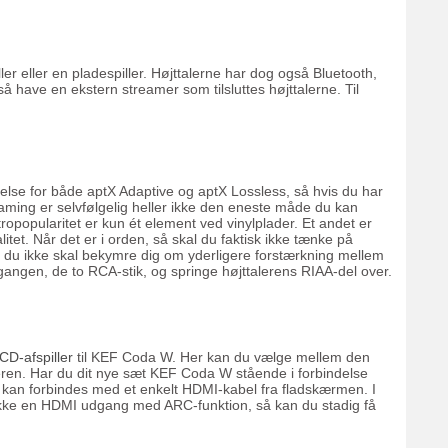
ler eller en pladespiller. Højttalerne har dog også Bluetooth,
å have en ekstern streamer som tilsluttes højttalerne. Til
else for både aptX Adaptive og aptX Lossless, så hvis du har
aming er selvfølgelig heller ikke den eneste måde du kan
ropopularitet er kun ét element ved vinylplader. Et andet er
itet. Når det er i orden, så skal du faktisk ikke tænke på
at du ikke skal bekymre dig om yderligere forstærkning mellem
ndgangen, de to RCA-stik, og springe højttalerens RIAA-del over.
CD-afspiller
til KEF Coda W. Her kan du vælge mellem den
aleren. Har du dit nye sæt KEF Coda W stående i forbindelse
e kan forbindes med et enkelt HDMI-kabel fra fladskærmen. I
TV ikke en HDMI udgang med ARC-funktion, så kan du stadig få