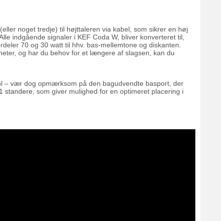
er noget tredje) til højttaleren via kabel, som sikrer en høj
 Alle indgående signaler i KEF Coda W, bliver konverteret til,
fordeler 70 og 30 watt til hhv. bas-mellemtone og diskanten.
meter, og har du behov for et længere af slagsen, kan du
n reol – vær dog opmærksom på den bagudvendte basport, der
 standere
, som giver mulighed for en optimeret placering i