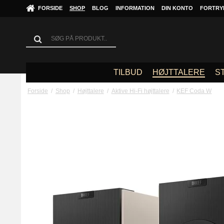
FORSIDE
SHOP
BLOG
INFORMATION
DIN KONTO
FORTRY
TILBUD
HØJTTALERE
S
Forside
/
Shop
/
Højttalere
/
Aktive Hi-Fi højttalere
/
KEF Coda W