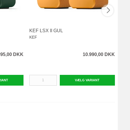
KEF LSX II GUL
MER
KEF
Meri
995,00 DKK
10.990,00 DKK
RIANT
VÆLG VARIANT