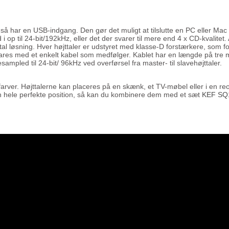
har en USB-indgang. Den gør det muligt at tilslutte en PC eller Mac (ell
 op til 24-bit/192kHz, eller det der svarer til mere end 4 x CD-kvalitet.
gital løsning. Hver højttaler er udstyret med klasse-D forstærkere, som 
klares med et enkelt kabel som medfølger. Kablet har en længde på tre 
resampled til 24-bit/ 96kHz ved overførsel fra master- til slavehøjttaler.
f farver. Højttalerne kan placeres på en skænk, et TV-møbel eller i e
 i den hele perfekte position, så kan du kombinere dem med et sæt
KEF SQ1