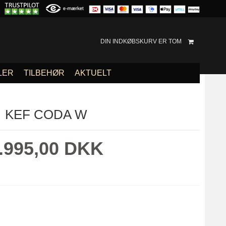
DIN INDKØBSKURV ER TOM
LER
TILBEHØR
AKTUELT
KEF CODA W
.995,00 DKK