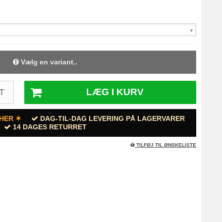
Vælg en variant..
LÆG I KURV
T
HER ✶
DAG-TIL-DAG LEVERING PÅ LAGERVARER
14 DAGES RETURRET
TILFØJ TIL ØNSKELISTE