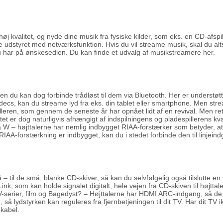
øj kvalitet, og nyde dine musik fra fysiske kilder, som eks. en CD-afspil
 udstyret med netværksfunktion. Hvis du vil streame musik, skal du alts
 har på ønskesedlen. Du kan finde et udvalg af musikstreamere her.
du kan dog forbinde trådløst til dem via Bluetooth. Her er understøtt
decs, kan du streame lyd fra eks. din tablet eller smartphone. Men stre
lleren
, som gennem de seneste år har opnået lidt af en revival. Men ret
tet er dog naturligvis afhængigt af indspilningens og pladespillerens kval
oda W – højttalerne har nemlig indbygget RIAA-forstærker som betyder, 
 RIAA-forstærkning er indbygget, kan du i stedet forbinde den til linjei
å – til de små, blanke CD-skiver, så kan du selvfølgelig også tilslutte en
nk, som kan holde signalet digitalt, hele vejen fra CD-skiven til højtt
TV-serier, film og Bagedyst? – Højttalerne har HDMI ARC-indgang, så d
g, så lydstyrken kan reguleres fra fjernbetjeningen til dit TV. Har dit 
-kabel.