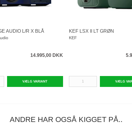
E AUDIO L/R X BLÅ
KEF LSX II LT GRØN
udio
KEF
14.995,00 DKK
5.
VÆLG VARIANT
VÆLG VA
ANDRE HAR OGSÅ KIGGET PÅ..