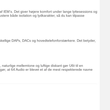
 IEM’s. Det giver højere komfort under lange lyttesessions og
ustere både isolation og lydkarakter, så du kan tilpasse
rskellige DAPs, DACs og hovedtelefonforstærkere. Det betyder,
aturlige mellemtone og luftige diskant gør U6t til en
r gør, at 64 Audio er blevet et af de mest respekterede navne