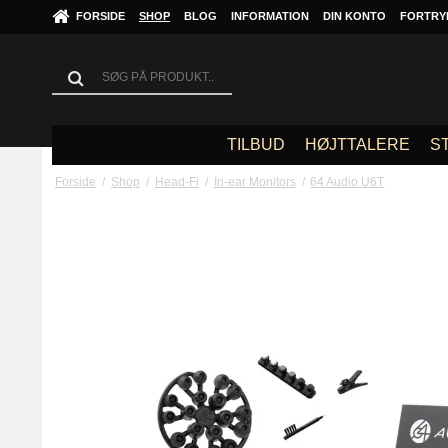
FORSIDE
SHOP
BLOG
INFORMATION
DIN KONTO
FORTRY
TILBUD
HØJTTALERE
S
Forside
/
Shop
/
Head-Fi
/
In-ear Monitors
/
64 Audio U6T