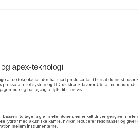
 og apex-teknologi
ge af de teknologier, der har gjort producenten til en af de mest respe
pex pressure relief system og LID-elektronik leverer U6t en imponerende
erende og behagelig at lytte til i timevis.
r bassen, to tager sig af mellemtonen, en enkelt driver gengiver mell
ionelle lydrør med akustiske kamre, hvilket reducerer resonanser og giver
ration mellem instrumenterne.