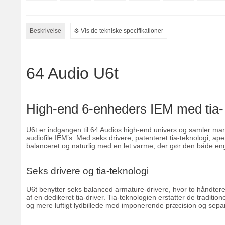
Beskrivelse
⚙︎ Vis de tekniske specifikationer
64 Audio U6t
High-end 6-enheders IEM med tia-
U6t er indgangen til 64 Audios high-end univers og samler man
audiofile IEM’s. Med seks drivere, patenteret tia-teknologi, a
balanceret og naturlig med en let varme, der gør den både engag
Seks drivere og tia-teknologi
U6t benytter seks balanced armature-drivere, hvor to håndtere
af en dedikeret tia-driver. Tia-teknologien erstatter de tradit
og mere luftigt lydbillede med imponerende præcision og sepa