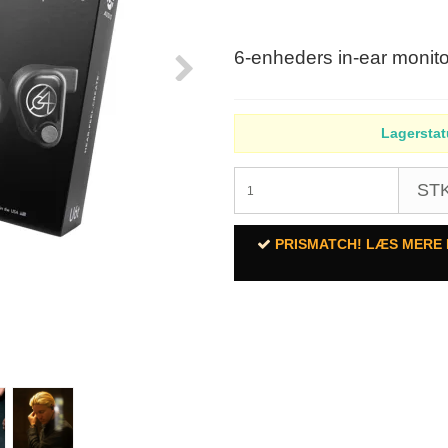
6-enheders in-ear monito
Lagerstat
STK
PRISMATCH! LÆS MERE 