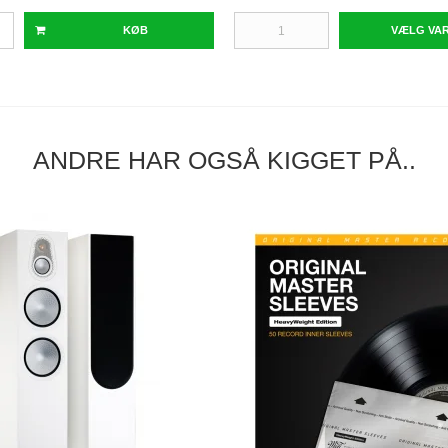
KØB
VÆLG VA
ANDRE HAR OGSÅ KIGGET PÅ..