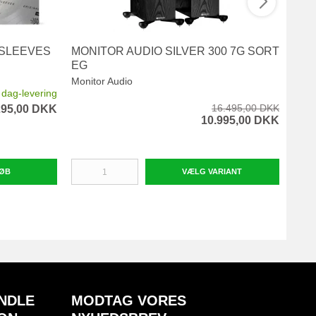
 SLEEVES
MONITOR AUDIO SILVER 300 7G SORT
SPI
EG
Monitor Audio
l dag-levering
16.495,00 DKK
295,00 DKK
10.995,00 DKK
ØB
VÆLG VARIANT
NDLE
MODTAG VORES