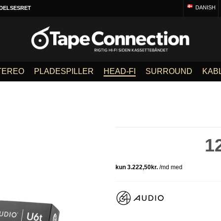
DANISH
DELSESRET
TEREO
PLADESPILLER
HEAD-FI
SURROUND
KAB
1