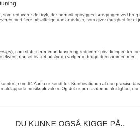
 tuning
, som reducerer det tryk, der normalt opbygges i øregangen ved brug af
 leveres med flere udskiftelige apex-moduler, som giver mulighed for at j
Design
), som stabiliserer impedansen og reducerer påvirkningen fra fo
onsekvent, uanset hvilket udstyr du vælger at bruge den sammen med.
komfort, som 64 Audio er kendt for. Kombinationen af den præcise bas, n
g som afslappede musikoplevelser. Og det er præcis denne alsidighed, de
DU KUNNE OGSÅ KIGGE PÅ..