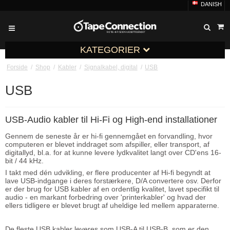
DANISH
KATEGORIER
Forside
/
Shop
/
Kabler
/
Signalkabel, digital
/
USB
USB
USB-Audio kabler til Hi-Fi og High-end installationer
Gennem de seneste år er hi-fi gennemgået en forvandling, hvor
computeren er blevet inddraget som afspiller, eller transport, af
digitallyd, bl.a. for at kunne levere lydkvalitet langt over CD'ens 16-
bit / 44 kHz.
I takt med dén udvikling, er flere producenter af Hi-fi begyndt at
lave USB-indgange i deres forstærkere, D/A convertere osv. Derfor
er der brug for USB kabler af en ordentlig kvalitet, lavet specifikt til
audio - en markant forbedring over 'printerkabler' og hvad der
ellers tidligere er blevet brugt af uheldige led mellem apparaterne.
De fleste USB kabler leveres som USB-A til USB-B, som er den