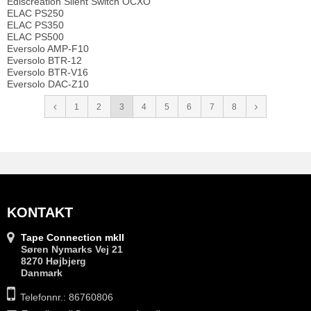
Ediscreation Silent Switch OCXO
ELAC PS250
ELAC PS350
ELAC PS500
Eversolo AMP-F10
Eversolo BTR-12
Eversolo BTR-V16
Eversolo DAC-Z10
1
2
3
4
5
6
7
8
KONTAKT
Tape Connection mkII
Søren Nymarks Vej 21
8270 Højbjerg
Danmark
Telefonnr.: 86760806