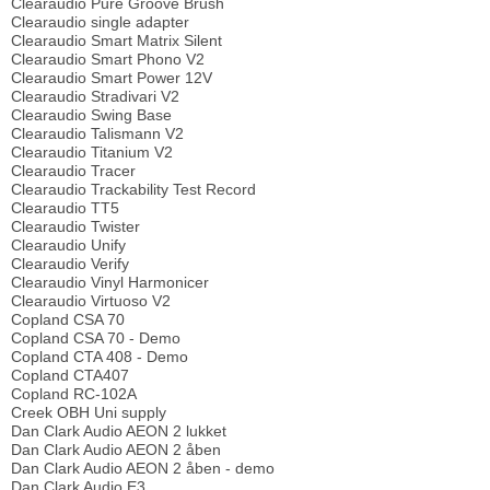
Clearaudio Pure Groove Brush
Clearaudio single adapter
Clearaudio Smart Matrix Silent
Clearaudio Smart Phono V2
Clearaudio Smart Power 12V
Clearaudio Stradivari V2
Clearaudio Swing Base
Clearaudio Talismann V2
Clearaudio Titanium V2
Clearaudio Tracer
Clearaudio Trackability Test Record
Clearaudio TT5
Clearaudio Twister
Clearaudio Unify
Clearaudio Verify
Clearaudio Vinyl Harmonicer
Clearaudio Virtuoso V2
Copland CSA 70
Copland CSA 70 - Demo
Copland CTA 408 - Demo
Copland CTA407
Copland RC-102A
Creek OBH Uni supply
Dan Clark Audio AEON 2 lukket
Dan Clark Audio AEON 2 åben
Dan Clark Audio AEON 2 åben - demo
Dan Clark Audio E3