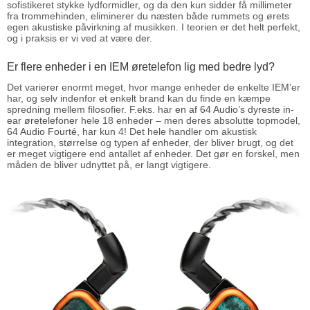
sofistikeret stykke lydformidler, og da den kun sidder få millimeter
fra trommehinden, eliminerer du næsten både rummets og ørets
egen akustiske påvirkning af musikken. I teorien er det helt perfekt,
og i praksis er vi ved at være der.
Er flere enheder i en IEM øretelefon lig med bedre lyd?
Det varierer enormt meget, hvor mange enheder de enkelte IEM’er
har, og selv indenfor et enkelt brand kan du finde en kæmpe
spredning mellem filosofier. F.eks. har
en af 64 Audio’s dyreste in-
ear øretelefoner
hele 18 enheder – men deres absolutte topmodel,
64 Audio Fourté
, har kun 4! Det hele handler om akustisk
integration, størrelse og typen af enheder, der bliver brugt, og det
er meget vigtigere end antallet af enheder. Det gør en forskel, men
måden de bliver udnyttet på, er langt vigtigere.