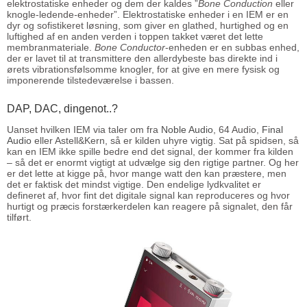
elektrostatiske enheder og dem der kaldes ”
Bone Conduction
eller
knogle-ledende
-
enheder”. Elektrostatiske enheder i en IEM er en
dyr og sofistikeret løsning, som giver en glathed, hurtighed og en
luftighed af en anden verden i toppen takket været det lette
membranmateriale.
Bone Conductor
-enheden er en subbas enhed,
der er lavet til at transmittere den allerdybeste bas direkte ind i
ørets vibrationsfølsomme knogler, for at give en mere fysisk og
imponerende tilstedeværelse i bassen.
DAP, DAC, dingenot..?
Uanset hvilken IEM via taler om fra
Noble Audio
, 64 Audio,
Final
Audio
eller Astell&Kern, så er kilden uhyre vigtig. Sat på spidsen, så
kan en IEM ikke spille bedre end det signal, der kommer fra kilden
– så det er enormt vigtigt at udvælge sig den rigtige partner. Og her
er det lette at kigge på, hvor mange watt den kan præstere, men
det er faktisk det mindst vigtige. Den endelige lydkvalitet er
defineret af, hvor fint det digitale signal kan reproduceres og hvor
hurtigt og præcis forstærkerdelen kan reagere på signalet, den får
tilført.