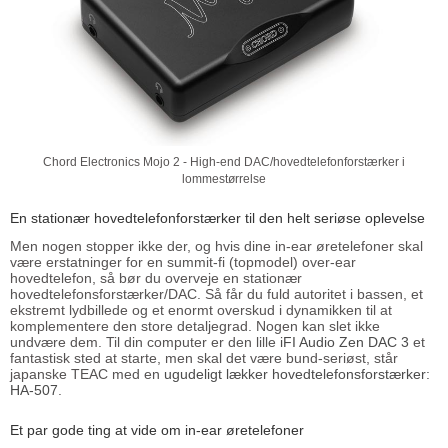
Chord Electronics Mojo 2 - High-end DAC/hovedtelefonforstærker i
lommestørrelse
En stationær hovedtelefonforstærker til den helt seriøse oplevelse
Men nogen stopper ikke der, og hvis dine in-ear øretelefoner skal
være erstatninger for en summit-fi (topmodel) over-ear
hovedtelefon, så bør du overveje en stationær
hovedtelefonsforstærker/DAC. Så får du fuld autoritet i bassen, et
ekstremt lydbillede og et enormt overskud i dynamikken til at
komplementere den store detaljegrad. Nogen kan slet ikke
undvære dem. Til din computer er den lille
iFI Audio Zen DAC 3
et
fantastisk sted at starte, men skal det være bund-seriøst, står
japanske TEAC med en
ugudeligt lækker hovedtelefonsforstærker:
HA-507
.
Et par gode ting at vide om in-ear øretelefoner