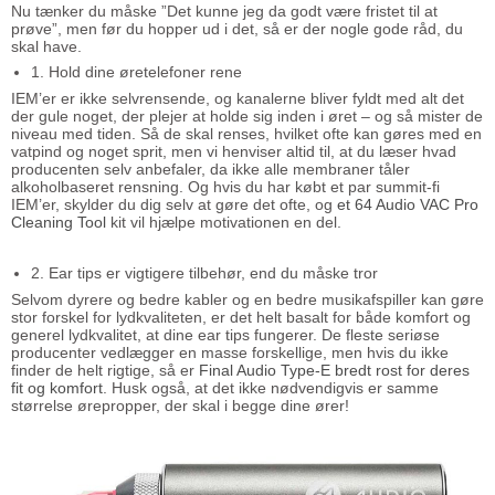
Nu tænker du måske ”Det kunne jeg da godt være fristet til at
prøve”, men før du hopper ud i det, så er der nogle gode råd, du
skal have.
1. Hold dine øretelefoner rene
IEM’er er ikke selvrensende, og kanalerne bliver fyldt med alt det
der gule noget, der plejer at holde sig inden i øret – og så mister de
niveau med tiden. Så de skal renses, hvilket ofte kan gøres med en
vatpind og noget sprit, men vi henviser altid til, at du læser hvad
producenten selv anbefaler, da ikke alle membraner tåler
alkoholbaseret rensning. Og hvis du har købt et par summit-fi
IEM’er, skylder du dig selv at gøre det ofte, og
et 64 Audio VAC Pro
Cleaning Tool
kit vil hjælpe motivationen en del.
2. Ear tips er vigtigere tilbehør, end du måske tror
Selvom dyrere og bedre kabler og en bedre musikafspiller kan gøre
stor forskel for lydkvaliteten, er det helt basalt for både komfort og
generel lydkvalitet, at dine ear tips fungerer. De fleste seriøse
producenter vedlægger en masse forskellige, men hvis du ikke
finder de helt rigtige, så er
Final Audio Type-E bredt rost for deres
fit og komfort
. Husk også, at det ikke nødvendigvis er samme
størrelse ørepropper, der skal i begge dine ører!