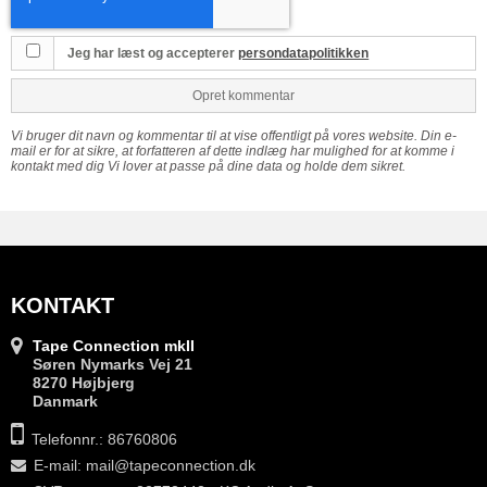
Jeg har læst og accepterer
persondatapolitikken
Opret kommentar
Vi bruger dit navn og kommentar til at vise offentligt på vores website. Din e-
mail er for at sikre, at forfatteren af dette indlæg har mulighed for at komme i
kontakt med dig Vi lover at passe på dine data og holde dem sikret.
KONTAKT
Tape Connection mkII
Søren Nymarks Vej 21
8270 Højbjerg
Danmark
Telefonnr.: 86760806
E-mail
:
mail@tapeconnection.dk