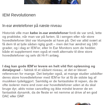
IEM Revolutionen
In-ear øretelefoner på næste niveau
Historisk ville man
købe in-ear øretelefoner
fordi de var små, lette
og praktiske, når man var på farten, lå i sengen eller når store
hovedtelefoner blot var klumpede at have på. Det var altid svært at
få dem til at lyde sådan rigtig godt – men det har ændret sig 180
grader, og i dag er IEM'er, eller In Ear Monitors som de hedder,
både et supplement men også et reelt alternativ til dine store
hovedtelefoner og selv dit Hi-Fi anlæg.
I dag kan gode IEM’er levere en helt vild flot opløsning og
detaljegrad
– faktisk til et sådant niveau, at det er blevet
referencen for mange. Det betyder også, at mange studier udskifter
deres store hovedtelefoner med IEM’er for at få de sidste lag af
musikken tydeliggjort. Samtidig er de fantastiske til rejsen, da de
ofte isolerer mere end over-ear hovedtelefoner uden at du skal
bruge dyr, aktiv noise cancelling og ikke mindst leverer de en
fantastisk dynamik, da de fleste er ret nemme at drive af
en god
DAC eller DAP
.