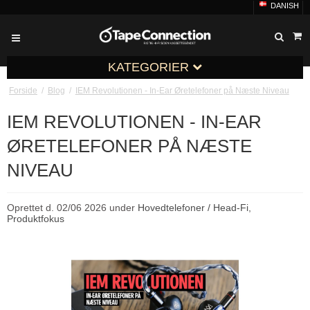
DANISH
KATEGORIER
Forside
/
Blog
/
IEM Revolutionen - In-Ear Øretelefoner på Næste Niveau
IEM REVOLUTIONEN - IN-EAR
ØRETELEFONER PÅ NÆSTE
NIVEAU
Oprettet d.
02/06 2026
under
Hovedtelefoner / Head-Fi
,
Produktfokus