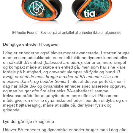
64 Audio Fourté - Beviset på at antallet af enheder ikke er afgørende
De rigtige enheder til opgaven
I dag er enhederne også blevet meget avancerede. I starten brugte
man næsten udelukkende en enkelt fuldtone dynamisk enhed eller
en såkaldt BA-enhed (
balanced armature
), der er en mere simpel
og kompakt måde at skabe en enhed på, men som har sine klare
fordele på hurtighed, og omvendt ulemper på fylde og bund. (
I
øvrigt er et af de mest brugte mærker af BA-enheder til in-ear
monitors dansk, og hedder Sonion
) Intet af det var perfekt, men i
dag har både BA- og dynamiske enheder specialiserede opgaver,
og man bruger ofte fire eller seks BA-enheder til samme
frekvensområde for at udnytte dem mere effektivt. På samme
måde giver en eller to dynamiske enheder i bunden et dybt, og en
meget højttaleragtig, måde at spille på, der lyder fysisk og
gribende.
Lyd der går lige i knoglerne
Udover BA-enheder og dynamiske enheder bruger man i dag ofte