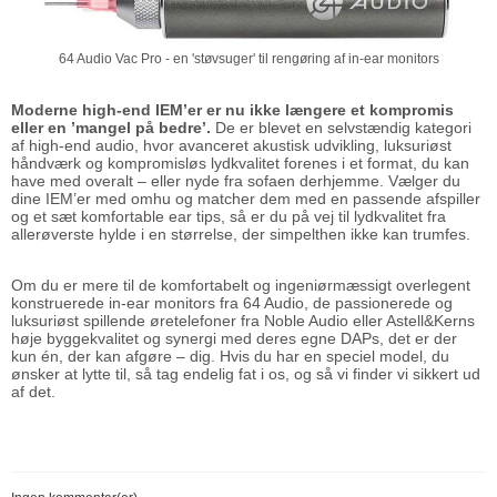
64 Audio Vac Pro - en 'støvsuger' til rengøring af in-ear monitors
Moderne high-end IEM’er er nu ikke længere et kompromis
eller en ’mangel på bedre’.
De er blevet en selvstændig kategori
af high-end audio, hvor avanceret akustisk udvikling, luksuriøst
håndværk og kompromisløs lydkvalitet forenes i et format, du kan
have med overalt – eller nyde fra sofaen derhjemme. Vælger du
dine IEM’er med omhu og matcher dem med en passende afspiller
og et sæt komfortable ear tips, så er du på vej til lydkvalitet fra
allerøverste hylde i en størrelse, der simpelthen ikke kan trumfes.
Om du er mere til de komfortabelt og ingeniørmæssigt overlegent
konstruerede in-ear monitors fra 64 Audio, de passionerede og
luksuriøst spillende øretelefoner fra Noble Audio eller Astell&Kerns
høje byggekvalitet og synergi med deres egne DAPs, det er der
kun én, der kan afgøre – dig. Hvis du har en speciel model, du
ønsker at lytte til, så tag endelig fat i os, og så vi finder vi sikkert ud
af det.