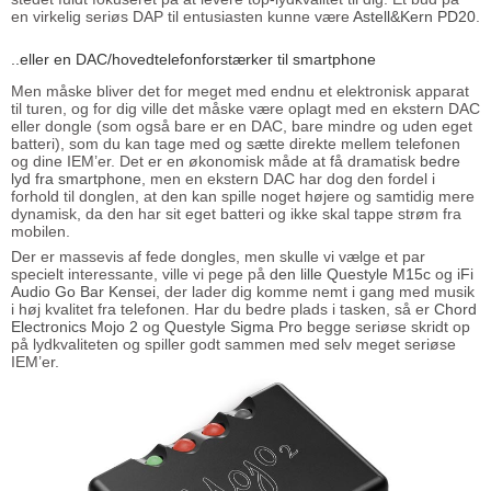
en virkelig seriøs DAP til entusiasten kunne være
Astell&Kern PD20
.
..eller en DAC/hovedtelefonforstærker til smartphone
Men måske bliver det for meget med endnu et elektronisk apparat
til turen, og for dig ville det måske være oplagt med en ekstern DAC
eller dongle (som også bare er en DAC, bare mindre og uden eget
batteri), som du kan tage med og sætte direkte mellem telefonen
og dine IEM’er. Det er en økonomisk måde at få dramatisk
bedre
lyd fra smartphone
, men en ekstern DAC har dog den fordel i
forhold til donglen, at den kan spille noget højere og samtidig mere
dynamisk, da den har sit eget batteri og ikke skal tappe strøm fra
mobilen.
Der er massevis af fede dongles, men skulle vi vælge et par
specielt interessante, ville vi pege på
den lille Questyle M15c
og
iFi
Audio Go Bar Kensei
, der lader dig komme nemt i gang med musik
i høj kvalitet fra telefonen. Har du bedre plads i tasken, så er
Chord
Electronics Mojo 2
og
Questyle Sigma Pro
begge seriøse skridt op
på lydkvaliteten og spiller godt sammen med selv meget seriøse
IEM’er.