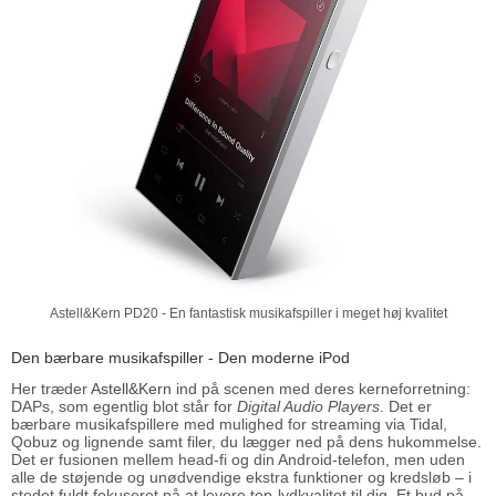
Astell&Kern PD20 - En fantastisk musikafspiller i meget høj kvalitet
Den bærbare musikafspiller - Den moderne iPod
Her træder
Astell&Kern
ind på scenen med deres kerneforretning:
DAPs, som egentlig blot står for
Digital Audio Players
. Det er
bærbare musikafspillere med mulighed for streaming via Tidal,
Qobuz og lignende samt filer, du lægger ned på dens hukommelse.
Det er fusionen mellem head-fi og din Android-telefon, men uden
alle de støjende og unødvendige ekstra funktioner og kredsløb – i
stedet fuldt fokuseret på at levere top-lydkvalitet til dig. Et bud på